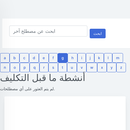
ابحث
a
b
c
d
e
f
g
h
i
j
k
l
m
n
o
p
q
r
s
t
u
v
w
x
y
z
أنشطة ما قبل التكليف
لم يتم العثور على أي مصطلحات.