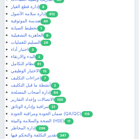
إدارة قطع الغيار
8
إدارة سلامة الأصول
412
هندسة الموثوقية
40
تخطيط الصيانة
1
الجاهزية التشغيلية
9
التسليم للعمليات
29
اختبار أداء
3
البدء والارتقاء
2
نظام التكامل
91
الاختبار الوظيفي
15
إجراءات التكليف
7
أنشطة ما قبل التكليف
2
إدارة أصحاب المصلحة
84
الاتصالات وإعداد التقارير
100
مراقبة وإدارة الوثائق
21
ضمان الجودة ومراقبة الجودة (QA/QC)
115
الصحة والسلامة والبيئة (HSE)
11
إدارة المخاطر
206
تقدير التكلفة والتحكم فيها
347