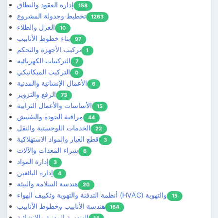
إدارة العقود والنطاق
158
تخطيط وجدولة المشروع
1263
العزل والطلاء
10
بناء خطوط الأنابيب
97
تركيب الأجهزة والتحكم
1
التركيبات الكهربائية
7
التركيب الميكانيكي
0
الأعمال الإنشائية والمدنية
6
الرفع والتزوير
73
الأساسات والأعمال الترابية
15
مراقبة الجودة والتفتيش
44
الخدمات اللوجستية والنقل
22
قطع الغيار والمواد الاستهلاكية
3
شراء المعدات والآلات
6
إدارة المواد
3
إدارة البائعين
4
هندسة السلامة والبيئة
20
أنظمة التدفئة والتهوية وتكييف الهواء (HVAC) والتهوية
15
هندسة الأنابيب وخطوط الأنابيب
164
الهندسة المدنية والإنشائية