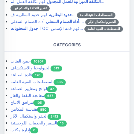
فهم تكلفة العمل الم…
التكلفة الميزانية للعمل المجدول
تقدير التكلفة والتحكم فيها
فهم حدود البطارية ف…
حدود البطارية
المصطلحات الفنية العامة
أداة الصمام السفلي:…
أداة الصمام السفلي
الحفر واستكمال الآبار
TOC: فهم قمة الإسمن…
جدول المحتويات
المصطلحات الفنية العامة
CATEGORIES
جميع الفئات
10307
الجيولوجيا والاستكشاف
513
قادة الصناعة
170
المصطلحات الفنية العامة
535
لوائح ومعايير الصناعة
37
معالجة النفط والغاز
657
مرافق الانتاج
105
هندسة المكامن
850
الحفر واستكمال الآبار
2412
السفر والخدمات اللوجستية
15
إدارة مكتب
0