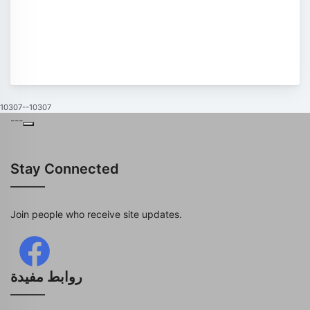
10307--10307
---
Stay Connected
Join people who receive site updates.
روابط مفيدة