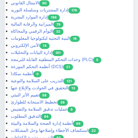
الامتثال القانوني
90
إدارة المشتريات وسلسلة التوريد
176
إدارة الموارد البشرية
186
الميزانية والرقابة المالية
79
التوأم الرقمي والمحاكاة
32
البنية التحتية لتكنولوجيا المعلومات
16
الأمن الإلكتروني
14
إدارة البيانات والتحليلات
161
وحدات التحكم المنطقية القابلة للبرمجة (PLC)
5
أنظمة التحكم الموزعة (DCS)
21
أنظمة سكادا
0
التدريب على السلامة والتوعية
121
التحقيق في الحوادث والإبلاغ عنها
13
تقييم الأثر البيئي
58
تخطيط الاستجابة للطوارئ
38
عمليات تدقيق السلامة والتفتيش
8
التدقيق المطلوب
84
أنظمة إدارة الصحة والسلامة والبيئة
69
استكشاف الأخطاء وإصلاحها وحل المشكلات
22
التدريب وتنمية الكفاءات
80