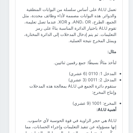
تعمل ALU على أساس سلسلة من البوابات المنطقية
والدوائر. هذه البوابات مصممة لأداء وظائف محددة، مثل
الجمع، الطرح، AND، OR، و XOR. عندما تصل تعليمة،
تقوم ALU باختيار الدائرة المناسبة بناءً على رمز
التعليمات. ثم يتم إدخال المدخلات إلى الدائرة المختارة،
ويمثل المخرج نتيجة العملية.
مثال:
لنأخذ مثالًا بسيطًا: جمع رقمين ثنائيين.
المدخل 1: 0110 (6 عشري)
المدخل 2: 0011 (3 عشري)
ستقوم دائرة الجمع في ALU بمعالجة هذه المدخلات
وإنتاج المخرج:
المخرج: 1001 (9 عشري)
أهمية ALU:
ALU هي حجر الزاوية في قوة الحوسبة لأي حاسوب.
إنها مسؤولة عن تنفيذ التعليمات وإجراء الحسابات، مما
يمكّن مهام تتراوح من الحساب البسيط إلى الخوارزميات