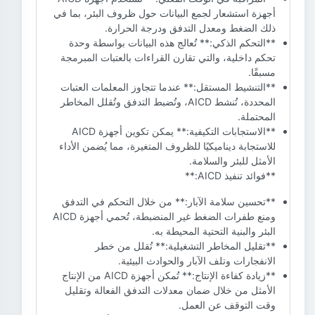
أجهزة استشعار لجمع البيانات حول ظروف البئر، بما في
ذلك الضغط ومعدل التدفق ودرجة الحرارة.
**التحكم الذكي:** تُعالج هذه البيانات بواسطة وحدة
تحكم داخلية، والتي تقارن القراءات بالعتبات المبرمجة
مسبقًا.
**التنشيط المستقل:** عندما تتجاوز المعلمات العتبات
المحددة، تُنشط AICD، وتُضبط التدفق وتُقلل المخاطر
المحتملة.
**الاستجابات التكيفية:** يمكن تكوين أجهزة AICD
للاستجابة ديناميكيًا للظروف المتغيرة، مما يُضمن الأداء
الأمثل للبئر والسلامة.
**فوائد تنفيذ AICD:**
**تحسين سلامة الآبار:** من خلال التحكم في التدفق
ومنع طفرات الضغط غير المنضبطة، تُحمي أجهزة AICD
البئر والبنية التحتية المحيطة به.
**تقليل المخاطر التشغيلية:** تُقلل من خطر
الانفجارات وتلف الآبار والحوادث البيئية.
**زيادة كفاءة الإنتاج:** تُمكن أجهزة AICD من الإنتاج
الأمثل من خلال ضمان معدلات التدفق الفعالة وتقليل
وقت التوقف عن العمل.