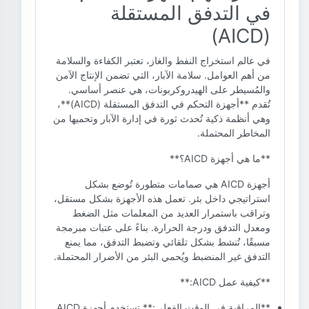
في التدفق المستقلة
(AICD)
في عالم استخراج النفط والغاز، تعتبر الكفاءة والسلامة
من أهم العوامل. سلامة الآبار، التي تضمن الإنتاج الآمن
والمُسيطر على الهيدروكربونات، هي عنصر أساسي.
تُقدم **أجهزة التحكم في التدفق المستقلة (AICD)**،
وهي أنظمة ذكية تُحدث ثورة في إدارة الآبار وتحميها من
المخاطر المحتملة.
**ما هي أجهزة AICD؟**
أجهزة AICD هي صمامات متطورة تُوضع بشكل
استراتيجي داخل بئر. تعمل هذه الأجهزة بشكل مستقل،
وتراقب باستمرار العديد من المعلمات مثل الضغط
ومعدل التدفق ودرجة الحرارة. بناءً على عتبات مبرمجة
مسبقًا، تُنشط بشكل تلقائي وتضبط التدفق، مما يمنع
التدفق غير المنضبط ويُحمي البئر من الأضرار المحتملة.
**كيفية عمل AICD:**
**المراقبة في الوقت الفعلي:** تستخدم أجهزة AICD