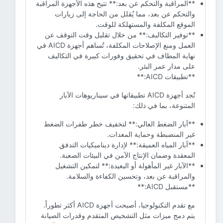
**المراقبة والتحكم عن بعد:** تتيح هذه الأجهزة المراقبة
والتحكم عن بعد، مما يُقلل من الحاجة إلى زيارات
الموقع المكلفة والمستهلكة للوقت.
**توفير التكاليف:** من خلال تقليل وقت التوقف عن
العمل ومنع الإصلاحات المكلفة، تُساهم أجهزة AICD في
نهاية المطاف في تحقيق وفورات كبيرة في التكاليف
على مدار عمر البئر.
**تطبيقات AICD:**
تُجد أجهزة AICD تطبيقاتها في سيناريوهات الآبار
المتنوعة، بما في ذلك:
**آبار الضغط العالي:** لتخفيف خطر طفرات الضغط
غير المنضبطة وحماية المعدات.
**آبار المياه العميقة:** لإدارة ديناميكيات التدفق
المعقدة وضمان الإنتاج الآمن في البيئات الصعبة.
**الآبار غير المأهولة أو البعيدة:** لتمكين التشغيل
والمراقبة عن بعد، وتحسين الكفاءة والسلامة.
**مستقبل AICD:**
مع تقدم التكنولوجيا، أصبحت أجهزة AICD أكثر تطوراً.
يتم دمج ميزات مثل التشخيص المتقدم وقدرات الصيانة