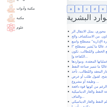
مكتبة وأدوات
a
b
c
d
e
وارد البشرية
مكتبة
علوم
ع الخطى والمُطالب، تكون
الكفاءة وإ…
رشح، لقبول طلب أو عرض
وظيفة أو مشروع …
النفط والغاز الديناميكية
والتناف…
 النفط والغاز الديناميكي
وكثيف رأس ا…