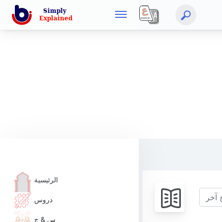
الرئيسية
دروس
س & ج