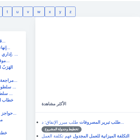
t
u
v
w
x
y
z
القبول: بوابة النجاح للتسليمات في عالم المشاريع التقنية، "القبول" مصطلح محوري، يمثل الانتقال الر…
ق
تأجيل: الفعل الأخير في بناء فريق النفط والغاز تزدهر صناعة النفط والغاز بالتعاون. من الاستكشاف والح…
إنهاء
الإدارة الإدارية في مجال النفط والغاز: ضمان سير العمل بسلاسة مصطلح "الإدارة الإدارية" مصطلح واسع، …
إداري
المُزاج: القوة الصامتة التي تُشكل الفرق في عالم المصطلحات التقنية العامة، غالبًا ما يُشير مصطلح "ا…
موق
الهَرَبُ
كشف الحقيقة: التدقيق في صناعة النفط والغاز تعتمد صناعة النفط والغاز، مع عملياتها المعقدة، ومواردها…
مراجعة
القيادة الاستبدادية في صناعة النفط والغاز: هل هي رهان محفوف بالمخاطر؟ غالبًا ما تتميز صناعة النفط …
سلطو
السلطة في مجال النفط والغاز: القوة التي تدفع العمليات في عالم النفط والغاز المعقد والمُطالب، تأخذ …
سلط
خطاب ال
الأكثر مشاهدة
حواجز في النفط والغاز: عقبات أمام التقدم والربحية صناعة النفط والغاز، على الرغم من كونها قوة دافعة…
حواجز
مق
طلب مبرر الإنفاق: د…
طلب تبرير المصروفات
تخطيط وجدولة المشروع
خطة 
التكلفة الميزانية للعمل المجدول
فهم تكلفة العمل