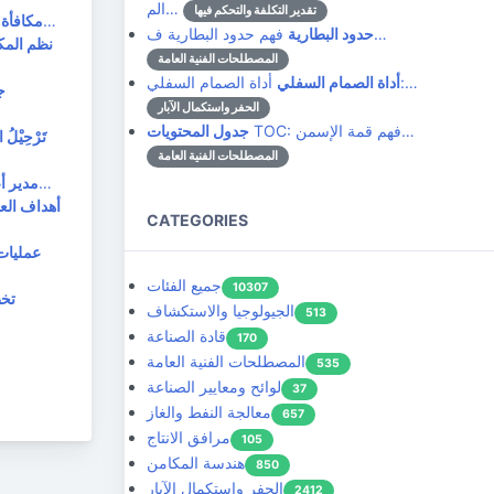
الم…
تقدير التكلفة والتحكم فيها
مكافأة: حافز رئيسي في صناعة النفط والغاز في صناعة النفط والغاز المتقلبة وغير المتوقعة في كثير من…
مكافأة
فهم حدود البطارية ف…
حدود البطارية
نظم المك
المصطلحات الفنية العامة
أداة الصمام السفلي:…
أداة الصمام السفلي
ج
الحفر واستكمال الآبار
TOC: فهم قمة الإسمن…
جدول المحتويات
تَرْحِيْلُ ا
المصطلحات الفنية العامة
مدير الأعمال: البطل الخفي في المشاريع التقنية في عالم المشاريع التقنية، غالبًا ما ينصبّ الضوء عل…
مدير أ
أهداف الع
CATEGORIES
عمليات
جميع الفئات
10307
تخط
الجيولوجيا والاستكشاف
513
قادة الصناعة
170
المصطلحات الفنية العامة
535
لوائح ومعايير الصناعة
37
معالجة النفط والغاز
657
مرافق الانتاج
105
هندسة المكامن
850
الحفر واستكمال الآبار
2412