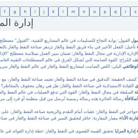
f
g
h
i
j
k
l
m
n
o
p
q
r
s
إدارة الم
بول
ف
 الوظائفي
البلى: اللص الصامت لمشاريع النفط والغاز في عالم النفط والغاز سري
ي
ة
مكافأة
رسالة الجائزة هذه رسالة رسمية تُرسل من قبل منظمة أو فرد إلى م
ارنة الأداء
معيار المقارنة: حافز لتحقيق التميز في صناعة النفط والغاز في صناعة 
إدارة المزايا
تحقيق القيمة القصوى في النفط والغاز: خطة إدارة الفوائد في عالم