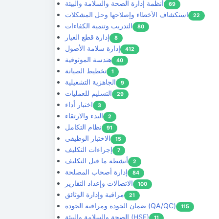
أنظمة إدارة الصحة والسلامة والبيئة
69
استكشاف الأخطاء وإصلاحها وحل المشكلات
22
التدريب وتنمية الكفاءات
80
إدارة قطع الغيار
8
إدارة سلامة الأصول
412
هندسة الموثوقية
40
تخطيط الصيانة
1
الجاهزية التشغيلية
9
التسليم للعمليات
29
اختبار أداء
3
البدء والارتقاء
2
نظام التكامل
91
الاختبار الوظيفي
15
إجراءات التكليف
7
أنشطة ما قبل التكليف
2
إدارة أصحاب المصلحة
84
الاتصالات وإعداد التقارير
100
مراقبة وإدارة الوثائق
21
ضمان الجودة ومراقبة الجودة (QA/QC)
115
الصحة والسلامة والبيئة (HSE)
11