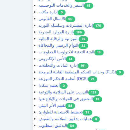
السفر والخدمات اللوجستية
15
إدارة مكتب
0
الامتثال القانوني
90
إدارة المشتريات وسلسلة التوريد
176
إدارة الموارد البشرية
186
الميزانية والرقابة المالية
79
التوأم الرقمي والمحاكاة
32
البنية التحتية لتكنولوجيا المعلومات
16
الأمن الإلكتروني
14
إدارة البيانات والتحليلات
161
وحدات التحكم المنطقية القابلة للبرمجة (PLC)
5
أنظمة التحكم الموزعة (DCS)
21
أنظمة سكادا
0
التدريب على السلامة والتوعية
121
التحقيق في الحوادث والإبلاغ عنها
13
تقييم الأثر البيئي
58
تخطيط الاستجابة للطوارئ
38
عمليات تدقيق السلامة والتفتيش
8
التدقيق المطلوب
84