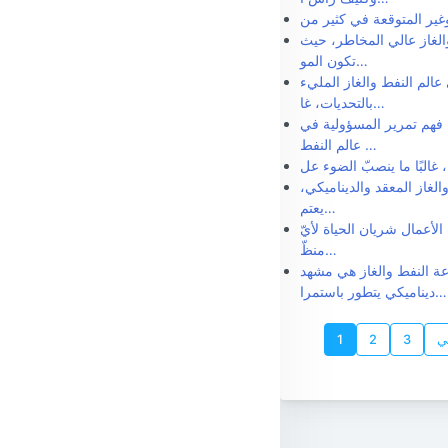
الغاز عالي المخاطر، حيث
تكون المو…
الم النفط والغاز المليء
بالتحديات، غا…
 فهم تمرير المسؤولية في
عالم النفط …
غاز المعقد والديناميكي،
يعتم…
الأعمال شريان الحياة لأيّ
منظّ…
ة النفط والغاز هي مشهد
ديناميكي يتطور باستمرا…
لي
3
2
1