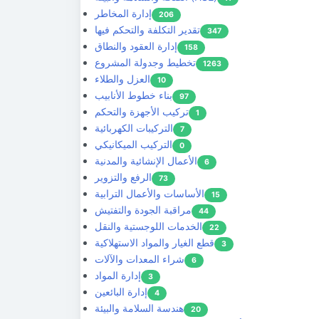
إدارة المخاطر
206
تقدير التكلفة والتحكم فيها
347
إدارة العقود والنطاق
158
تخطيط وجدولة المشروع
1263
العزل والطلاء
10
بناء خطوط الأنابيب
97
تركيب الأجهزة والتحكم
1
التركيبات الكهربائية
7
التركيب الميكانيكي
0
الأعمال الإنشائية والمدنية
6
الرفع والتزوير
73
الأساسات والأعمال الترابية
15
مراقبة الجودة والتفتيش
44
الخدمات اللوجستية والنقل
22
قطع الغيار والمواد الاستهلاكية
3
شراء المعدات والآلات
6
إدارة المواد
3
إدارة البائعين
4
هندسة السلامة والبيئة
20