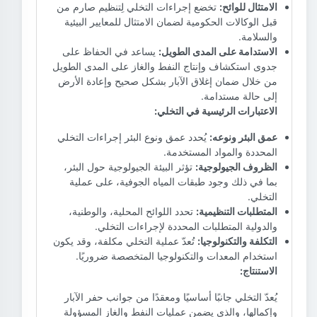
الامتثال للوائح:
تخضع إجراءات التخلي لِتنظيم صارم من
قبل الوكالات الحكومية لضمان الامتثال للمعايير البيئية
والسلامة.
الاستدامة على المدى الطويل:
يساعد في الحفاظ على
جدوى استكشاف وإنتاج النفط والغاز على المدى الطويل
من خلال ضمان إغلاق الآبار بشكل صحيح وإعادة الأرض
إلى حالة مستدامة.
الاعتبارات الرئيسية في التخلي:
عمق البئر ونوعه:
يُحدد عمق ونوع البئر إجراءات التخلي
المحددة والمواد المستخدمة.
الظروف الجيولوجية:
تؤثر البيئة الجيولوجية حول البئر،
بما في ذلك وجود طبقات المياه الجوفية، على عملية
التخلي.
المتطلبات التنظيمية:
تحدد اللوائح المحلية، والوطنية،
والدولية المتطلبات المحددة لإجراءات التخلي.
التكلفة والتكنولوجيا:
تُعدّ عملية التخلي مكلفة، وقد يكون
استخدام المعدات والتكنولوجيا المتخصصة ضروريًا.
الاستنتاج:
يُعدّ التخلي جانبًا أساسيًا ومعقدًا من جوانب حفر الآبار
وإكمالها، والذي يضمن عمليات النفط والغاز المسؤولة