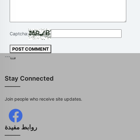
Captcha:
POST COMMENT
---
Stay Connected
Join people who receive site updates.
روابط مفيدة