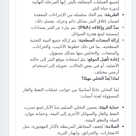
لِجميع العمليات المتعلقة بالبئر. إنها المرحلة النهائية
لِدورة حياة البئر.
الطريقة:
يتم اتّخاذ سلسلة من الإجراءات المعقدة
لضمان إغلاق البئر بشكل دائم وعزله. يشمل ذلك:
سدّ البئر وإغلاقه (P&A):
يتم ملء بئر البئر بسدادات
إسمنتية لمنع هجرة السوائل.
إزالة المعدات السطحية:
يتم إزالة جميع البنية التحتية
السطحية، بما في ذلك خطوط الأنابيب، والخزانات،
والمنصات، والتخلص منها بشكل مسؤول.
إعادة تأهيل الموقع:
يتمّ استعادة موقع البئر إلى حالته
الأصلية، أو في بعض الحالات، تحويله إلى استخدام
أرضي مختلف.
لماذا يُعدّ التخلي مهمًا؟
يُعدّ التخلي جانبًا أساسيًا من جوانب عمليات النفط والغاز
المسؤولة لعدة أسباب:
حماية البيئة:
يضمن التخلي السليم سدّ الآبار لمنع تسرب
النفط والغاز والسوائل الأخرى إلى البيئة، وحماية موارد
المياه والنظم البيئية.
السلامة:
يُخفف المخاطر المرتبطة بالآبار المهجورة، مثل
الانفجارات، والحرائق، وانهيار التربة.