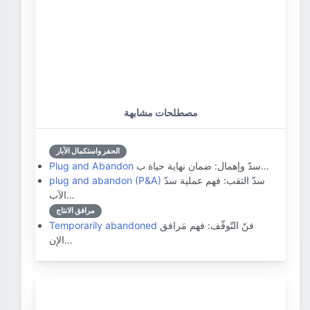
مصطلحات مشابهة
الحفر واستكمال الآبار
سدّ وإهمال: ضمان نهاية حياة ب…
Plug and Abandon
سدّ الثقب: فهم عملية سدّ
plug and abandon (P&A)
الآب…
مرافق الانتاج
فنّ التّوقّف: فهم مَرافق
Temporarily abandoned
الإن…