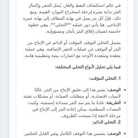
في عالم استكشاف النفط والغاز، يُمثل الحفر وإكمال
البئر بداية مثيرة لِرحلة استخراج الموارد القيمة. ومع
ذلك، فإنّ كل بئر يصل في نهاية المطاف إلى نهاية عمره
الإنتاجي. هنا يأتي دور عملية **التخلي**، وهي خطوة
حاسمة لضمان إغلاق البئر بأمان ومسؤولية.
يشمل التخلي التوقف المؤقت أو الدائم عن الإنتاج من
البئر أو التوقف عن عمليات الحفر الإضافية. وهي عملية
معقدة ومتعددة الأوجه مع اعتبارات بيئية وتنظيمية هامة.
فيما يلي تحليل لأنواع التخلي المختلفة:
1. التخلي المؤقت:
الوصف:
يشير هذا إلى تعليق الإنتاج من البئر، غالبًا
لأسباب اقتصادية، أو متطلبات الصيانة، أو مشكلات تقنية.
الطريقة:
عادةً ما يتم سد البئر بسدادة إسمنتية، وتُثبت
المعدات السطحية. يمكن إعادة البئر إلى الإنتاج في
مرحلة لاحقة إذا سمحت الظروف.
2. التخلي الدائم:
الوصف:
يتضمن هذا التوقف الكامل وغير القابل للعكس