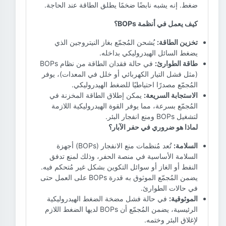
ضغط. إنه يشبه نابضًا ضخمًا يطلق الطاقة عند الحاجة.
كيف يعمل في أنظمة BOPs؟
تخزين الطاقة:
يُشحن المُجمّع بغاز النيتروجين الذي
يضغط السائل الهيدروليكي بداخله.
طاقة الطوارئ:
في حالة فقدان الطاقة من نظام BOPs
(مثل فشل التيار الكهربائي أو خلل في المعدات)، يوفر
المُجمّع مصدرًا احتياطيًا للضغط الهيدروليكي.
الاستجابة السريعة:
يمكن إطلاق الطاقة المخزنة في
المُجمّع بسرعة، مما يوفر القوة الهيدروليكية اللازمة
لتشغيل BOPs ومنع انفجار البئر.
لماذا هو ضروري في حفر الآبار؟
السلامة:
تُعد مُنظمات منع الانفجار (BOPs) أجهزة
السلامة الأساسية في منصة الحفر، وذلك لمنع تدفق
النفط أو الغاز أو سوائل التكوين بشكل غير مُتحكم فيه.
يضمن المُجمّع الموثوق به قدرة BOPs على العمل حتى
في حالات الطوارئ.
الموثوقية:
في حالة فشل مضخة الضغط الهيدروليكية
الرئيسية، يضمن المُجمّع أن BOPs لديها الضغط اللازم
لإغلاق البئر وختمه.