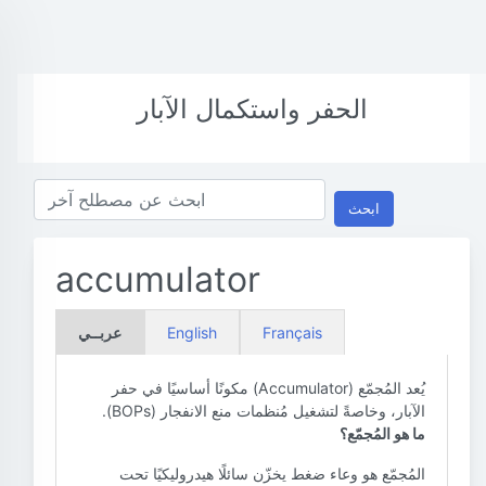
الحفر واستكمال الآبار
ابحث
accumulator
Français
English
عربــي
يُعد المُجمّع (Accumulator) مكونًا أساسيًا في حفر
الآبار، وخاصةً لتشغيل مُنظمات منع الانفجار (BOPs).
ما هو المُجمّع؟
المُجمّع هو وعاء ضغط يخزّن سائلًا هيدروليكيًا تحت