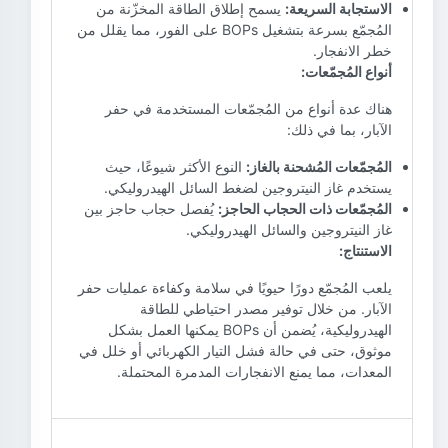
الاستجابة السريعة:
يسمح إطلاق الطاقة المخزّنة من
المُجمّع بسرعة بتشغيل BOPs على الفور، مما يقلل من
خطر الانفجار.
أنواع المُجمّعات:
هناك عدة أنواع من المُجمّعات المستخدمة في حفر
الآبار، بما في ذلك:
المُجمّعات المُشحنة بالغاز:
النوع الأكثر شيوعًا، حيث
يستخدم غاز النيتروجين لضغط السائل الهيدروليكي.
المُجمّعات ذات الحجاب الحاجز:
يُفصل حجاب حاجز بين
غاز النيتروجين والسائل الهيدروليكي.
الاستنتاج:
يلعب المُجمّع دورًا حيويًا في سلامة وكفاءة عمليات حفر
الآبار. من خلال توفير مصدر احتياطي للطاقة
الهيدروليكية، يُضمن أن BOPs يمكنها العمل بشكل
موثوق، حتى في حالة فشل التيار الكهربائي أو خلل في
المعدات، مما يمنع الانفجارات المدمرة المحتملة.