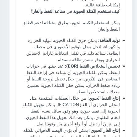
إمكانات طاقة عالية.
كيف تستخدم الكتلة الحيوية في صناعة النفط والغاز؟
يمكن استخدام الكتلة الحيوية بطرق مختلفة لدعم قطاع
النفط والغاز:
توليد الطاقة:
يمكن حرق الكتلة الحيوية لتوليد الحرارة
والكهرباء، لتحل محل الوقود الأحفوري في محطات
الطاقة. يساعد ذلك في تقليل انبعاثات غازات الاحتباس
الحراري ويوفر مصدر طاقة مستدام.
تحسين استخلاص النفط (EOR):
عند حقنها في خزانات
النفط، يمكن للكتلة الحيوية أن تساعد في إزاحة النفط
المحاصر في التكوين. من خلال تعديل لزوجة النفط أو
زيادة ضغط الخزان، يمكن حقن الكتلة الحيوية تحسين
معدلات استخلاص النفط.
إنتاج النفط الحيوي:
من خلال العمليات المتقدمة مثل
التحلل الحراري أو الغازIFICATION، يمكن تحويل الكتلة
الحيوية إلى نفط حيوي، وهو وقود سائل يشبه النفط
الخام التقليدي. يمكن بعد ذلك تحويل هذا النفط الحيوي
إلى بنزين أو ديزل أو أنواع أخرى من وقود النقل.
إنتاج الغاز الحيوي:
يمكن أن يؤدي الهضم اللاهوائي للكتلة
الحيوية إلى إنتاج الغاز الحيوي، وهو مزيج من الميثان