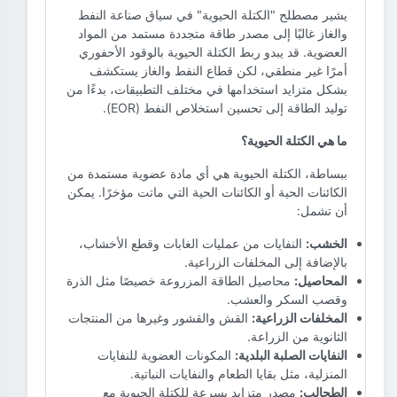
يشير مصطلح "الكتلة الحيوية" في سياق صناعة النفط
والغاز غالبًا إلى مصدر طاقة متجددة مستمد من المواد
العضوية. قد يبدو ربط الكتلة الحيوية بالوقود الأحفوري
أمرًا غير منطقي، لكن قطاع النفط والغاز يستكشف
بشكل متزايد استخدامها في مختلف التطبيقات، بدءًا من
توليد الطاقة إلى تحسين استخلاص النفط (EOR).
ما هي الكتلة الحيوية؟
ببساطة، الكتلة الحيوية هي أي مادة عضوية مستمدة من
الكائنات الحية أو الكائنات الحية التي ماتت مؤخرًا. يمكن
أن تشمل:
الخشب:
النفايات من عمليات الغابات وقطع الأخشاب،
بالإضافة إلى المخلفات الزراعية.
المحاصيل:
محاصيل الطاقة المزروعة خصيصًا مثل الذرة
وقصب السكر والعشب.
المخلفات الزراعية:
القش والقشور وغيرها من المنتجات
الثانوية من الزراعة.
النفايات الصلبة البلدية:
المكونات العضوية للنفايات
المنزلية، مثل بقايا الطعام والنفايات النباتية.
الطحالب:
مصدر متزايد بسرعة للكتلة الحيوية مع