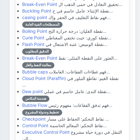
تحقيق التعادل في حمى الذهب ال…
Break-Even Point
نقطة الإنثناء: عامل حاسم في ح…
Buckling Point
فهم نقاط التغليف في الحفر وإك…
casing point
المصطلحات الفنية العامة
نقطة الغليان: درجة حرارة التح…
Boiling Point
نقطة كوري: حيث تختفي المغناطي…
Curie Point
نقطة الوميض: عتبة الاشتعال في…
Flash Point
التدقيق المطلوب
العثور على النقطة المثلى: نقط…
Break-Even Point
معالجة النفط والغاز
فهم غطاءات الفقاعات: العاملات…
Bubble caps
نقطة الغيم: تقاطع التبلور في
Cloud Point (Paraffin)
…
نقطة الندى: عامل حاسم في عملي…
Dew point
هندسة المكامن
فهم تدفق الفقاعات: مفهوم رئيس…
Bubble Flow
تخطيط وجدولة المشروع
نقاط التحكم: الحفاظ على مسار …
Checkpoint
نقاط التحكم: المعالم الحاسمة…
Control Point
التنقل في دورة حياة مشروع
Executive Control Point
الن…