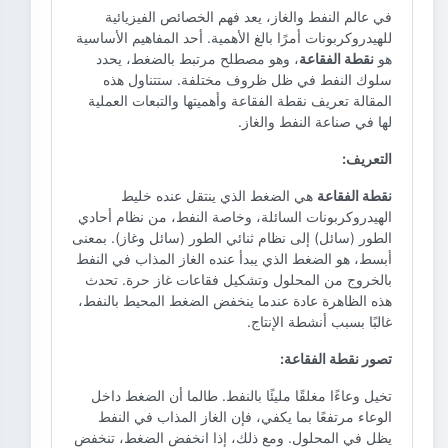
في عالم النفط والغاز، يعد فهم الخصائص الفيزيائية
للهيدروكربونات أمرًا بالغ الأهمية. أحد المفاهيم الأساسية
هو
نقطة الفقاعة
، وهو مصطلح مرتبط بالضغط، يحدد
سلوك النفط في ظل ظروف مختلفة. ستتناول هذه
المقالة تعريف نقطة الفقاعة وأهميتها والتبعات العملية
لها في صناعة النفط والغاز.
التعريف:
نقطة الفقاعة
هي الضغط الذي ينتقل عنده خليط
الهيدروكربونات السائلة، وخاصة النفط، من نظام أحادي
الطور (سائل) إلى نظام ثنائي الطور (سائل وغاز). بمعنى
أبسط، هو الضغط الذي يبدأ عنده الغاز المذاب في النفط
بالخروج من المحلول وتشكيل فقاعات غاز حرة. تحدث
هذه الظاهرة عادة عندما ينخفض ​​الضغط المحيط بالنفط،
غالبًا بسبب أنشطة الإنتاج.
تصور نقطة الفقاعة:
تخيل وعاءًا مغلقًا مليئًا بالنفط. طالما أن الضغط داخل
الوعاء مرتفعًا بما يكفي، فإن الغاز المذاب في النفط
يظل في المحلول. ومع ذلك، إذا انخفض الضغط، تنخفض