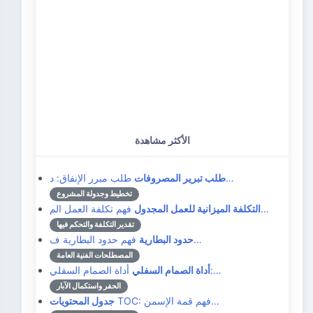
الأكثر مشاهدة
طلب مبرر الإنفاق: د…
طلب تبرير المصروفات
تخطيط وجدولة المشروع
فهم تكلفة العمل الم…
التكلفة الميزانية للعمل المجدول
تقدير التكلفة والتحكم فيها
فهم حدود البطارية ف…
حدود البطارية
المصطلحات الفنية العامة
أداة الصمام السفلي:…
أداة الصمام السفلي
الحفر واستكمال الآبار
TOC: فهم قمة الإسمن…
جدول المحتويات