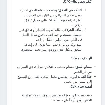
كيف يعمل نظام C/K:
التحكم في التدفق:
يستخدم صمام الخنق لتنظيم
معدل تدفق السوائل من البئر. في العمليات
العادية، يتم ضبطه للحفاظ على معدل تدفق
مرغوب.
إيقاف البئر:
في حالة حدوث انفجار أو تدفق غير
منضبط، يستخدم خط القتل لحقن سائل القتل
في البئر. يقوم الطين الثقيل بإزاحة
الهيدروكربونات الأخف، مما يؤدي إلى إيقاف
التدفق بشكل فعال ووضع البئر تحت السيطرة.
الوصف الموجز:
صمام الخنق:
صمام يستخدم لتنظيم معدل تدفق السوائل
من بئر الحفر.
خط القتل:
أنبوب مخصص يحمل سائل القتل من السطح
إلى أسفل بئر الحفر.
أهمية نظام C/K:
يلعب نظام C/K دورًا حيويًا في ضمان سلامة عمليات
الحفر. يوفر آلية أمان حاسمة لـ: