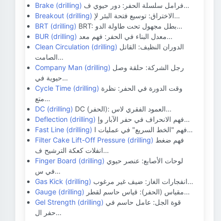
فرامل سلسلة الحفر: دور حيوي ف…
Brake (drilling)
الاختراق: توسيع فتحة البئر لإ…
Breakout (drilling)
BRT: بطل مجهول تحت طاولة الدو…
BRT (drilling)
معدل البناء في الحفر: فهم معد…
BUR (drilling)
الدوران النظيف: القاتل
Clean Circulation (drilling)
الصامت…
رجل الشركة: حلقة وصل
Company Man (drilling)
حيوية في…
وقت الدورة في الحفر: نظرة
Cycle Time (drilling)
متع…
DC (الحفر): العمود الفقري لاس…
DC (drilling)
فهم الانحراف في حفر الآبار وإ…
Deflection (drilling)
فهم "الخط السريع" في عمليات ا…
Fast Line (drilling)
فهم ضغط
Filter Cake Lift-Off Pressure (drilling)
انفلات كعكة الترشيح ف…
لوحات الأصابع: عنصر حيوي
Finger Board (drilling)
في س…
انفجارات الغاز: ضيف غير مرغوب…
Gas Kick (drilling)
مقياس (الحفر): قياس حاسم لقطر…
Gauge (drilling)
قوة الجل: عامل حاسم في
Gel Strength (drilling)
حفر ال…