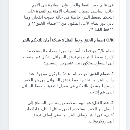
في عالم حفر النفط والغاز، فإن السلامة هي الأهم.
جانب أساسي لضمان العمليات الآمنة هو القدرة على
التحكم بضغط البئر، خاصةً في حالة حدوث انفجار. وهنا
يأتي دور نظام C/K، المكون من **صمام الخنق** و
**خط القتل**.
C/K (صمام الخنق وخط القتل): شبكة أمان للتحكم بالبئر
نظام C/K هو قطعة أساسية من المعدات المستخدمة
لإدارة ضغط البئر ومنع تدفق السوائل بشكل غير منضبط
إلى السطح. ويتكون من عنصرين رئيسيين:
1. صمام الخنق:
هو صمام، عادةً ما يكون موجودًا عند
رأس البئر، يستخدم لضبط تدفق السوائل من بئر الحفر.
يسمح للمشغل بالتحكم في معدل التدفق وضغط السائل
الذي يتم إنتاجه.
2. خط القتل:
هو أنبوب مخصص يمتد من السطح إلى
أسفل بئر الحفر. يستخدم لحقن سائل القتل، عادةً طين
كثيف، في البئر لإيقاف البئر، ما يعني إيقاف تدفق
الهيدروكربونات.