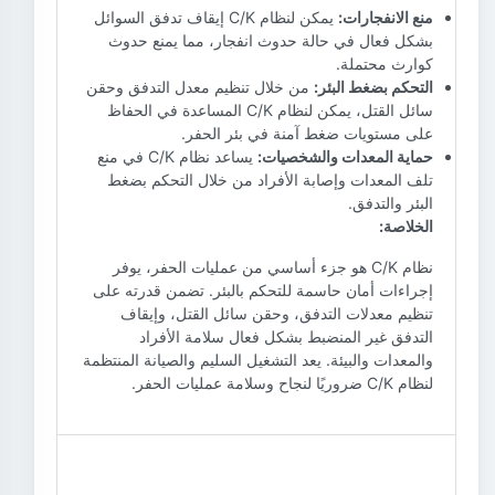
منع الانفجارات:
يمكن لنظام C/K إيقاف تدفق السوائل
بشكل فعال في حالة حدوث انفجار، مما يمنع حدوث
كوارث محتملة.
التحكم بضغط البئر:
من خلال تنظيم معدل التدفق وحقن
سائل القتل، يمكن لنظام C/K المساعدة في الحفاظ
على مستويات ضغط آمنة في بئر الحفر.
حماية المعدات والشخصيات:
يساعد نظام C/K في منع
تلف المعدات وإصابة الأفراد من خلال التحكم بضغط
البئر والتدفق.
الخلاصة:
نظام C/K هو جزء أساسي من عمليات الحفر، يوفر
إجراءات أمان حاسمة للتحكم بالبئر. تضمن قدرته على
تنظيم معدلات التدفق، وحقن سائل القتل، وإيقاف
التدفق غير المنضبط بشكل فعال سلامة الأفراد
والمعدات والبيئة. يعد التشغيل السليم والصيانة المنتظمة
لنظام C/K ضروريًا لنجاح وسلامة عمليات الحفر.