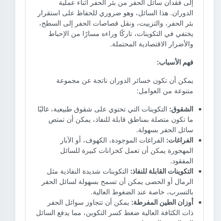
إلى فقدان سائل الحفر من بئر الحفر أثناء عملية
الدوران. هذا السائل، وهو ضروري للحفاظ على استقرار
بئر الحفر، والتزييت، ونقل قصاصات الحفر إلى السطح،
يختفي في التكوينات، تاركًا وراءه مسارًا من الإحباط
والأضرار الاقتصادية المحتملة.
فهم الأسباب:
يمكن أن تكون خسائر الدوران ناتجة عن مجموعة
متنوعة من العوامل:
الشقوق:
التكوينات التي تحتوي على شقوق طبيعية، غالبًا
ما تكون متصلة بمناطق قابلة للنفاذ، يمكن أن تمتص
سائل الحفر بسهولة.
الفراغات:
الفراغات الموجودة، الكهوف، أو الآبار
المهجورة يمكن أن تعمل كخزانات كبيرة للسائل
المفقود.
التكوينات القابلة للنفاذ:
التكوينات شديدة النفاذية مثل
الرمال أو الحصى يمكن أن تسمح بسهولة لسائل الحفر
بالتسرب، خاصة عند الضغوط العالية.
أوزان الطين المفرطة:
يمكن أن تتجاوز سوائل الحفر
ذات الكثافة العالية ضغط كسر التكوين، مما يدفع السائل