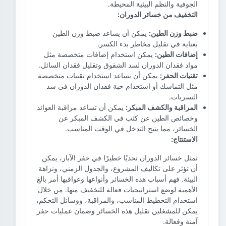
الجوفية والنظم البيئية المحيطة.
التخفيف من خسائر الدوران:
ضبط وزن الطين:
يمكن أن يساعد ضبط وزن الطين
بعناية في تقليل مخاطر بدء الكسر.
إضافات الطين:
يمكن استخدام إضافات متخصصة مثل
مواد فقدان الدوران لسد الشقوق وتقليل فقدان السائل.
تقنيات الحفر:
يمكن أن تساعد استخدام تقنيات متخصصة
مثل التماسك أو استخدام حبة فقدان الدوران في سد
التسربات.
المراقبة والكشف المبكر:
يمكن أن تساعد مراقبة العوائد
وخصائص الطين عن كثب في الكشف المبكر عن
الخسائر، مما يتيح التدخل في الوقت المناسب.
الاستنتاج:
تمثل خسائر الدوران تحديًا خطيرًا في حفر الآبار، يمكن
أن تؤثر على تكاليف المشروع، والجدول الزمني، ونزاهة
البيئة. فهم أسباب هذه الخسائر وأنواعها وعواقبها أمر بالغ
الأهمية لوضع استراتيجيات فعالة للتخفيف منها. من خلال
استخدام التخطيط المناسب، والمراقبة، ووسائل التحكم،
يمكن للمشغلين تقليل هذه الخسائر وضمان عمليات حفر
آمنة وفعالة.