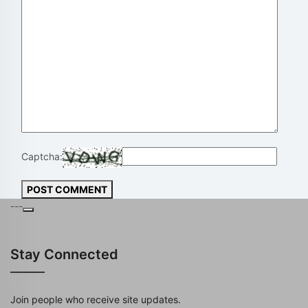
Captcha:
POST COMMENT
---
Stay Connected
Join people who receive site updates.