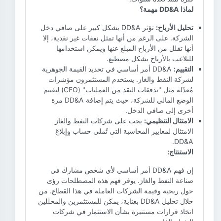
لماذا DD&A مهمة؟
تحليل الأرباح:
تؤثر DD&A بشكل كبير على صافي دخل
الشركة. على الرغم من أنها تمثل نفقات غير نقدية، إلا
أنها تقلل من الأرباح المبلغ عنها ويمكن استخدامها
للتلاعب بالأرباح بشكل مصطنع.
التقييم:
DD&A أمر أساسي في تحديد القيمة الجوهرية
لشركة النفط والغاز. يستخدم المستثمرون مؤشرات
مُعدّلة مثل "تدفقات النقد من العمليات" (CFO) لتقييم
الوضع المالي للشركة، حيث يتم إضافة DD&A مرة
أخرى إلى صافي الدخل.
الامتثال التنظيمي:
يجب على شركات النفط والغاز
الامتثال لمعايير المحاسبة التي تُملي حساب وِإبلاغ
DD&A.
الاستنتاج:
إن فهم DD&A أمر أساسي لأي شخص مشارك في
صناعة النفط والغاز. يوفر فهم هذه المصطلحات رؤى
حول ربحية وقيمة الشركات العاملة في هذا القطاع. من
خلال تحليل DD&A بعناية، يمكن للمستثمرين والمحللين
اتخاذ قرارات مستنيرة بشأن الاستثمار في شركات