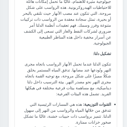
جيولوجية مثيرة للاهتمام، غالبًا ما تحمل إمكانات هائلة
للاحتياطيات الهيدروكربونية. هذه الرواسب على شكل
مروحة، التي تتكون عند مصب الأنهار حيث تلتقي بالبحر
أو بحيرة، تمثل سجادة معقدة من الرواسب ذات تركيبات
متنوعة وفرز وسمك. فهم تعقيدات أنظمة الدلتا أمر
ضروري لشركات النفط والغاز التي تسعى إلى الكشف
عن أسرار مخفية داخل هذه المناظر الطبيعية
الجيولوجية.
تشكيل دلتا:
تتكون الدلتا عندما تحمل الأنهار الرواسب باتجاه مجرى
النهر وتُودعها عند مصابها. تدفق المياه المستمر يخلق
شكلًا مميزًا على شكل مروحة، مع توجيه القمة باتجاه
مجرى النهر نحو مصدر النهر. بيئة الترسيب داخل دلتا
ديناميكية، مع مساهمة بيئات فرعية مختلفة في هيكلها
الفريد. تشمل هذه البيئات الفرعية:
القنوات التوزيعية:
هذه هي المسارات الرئيسية التي
تتدفق من خلالها المياه والرواسب من النهر إلى سهول
الدلتا. تتميز برواسب ذات حبيبات خشنة، غالبًا ما تشكل
صخور خزانات ممتازة.