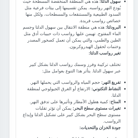
سهول الدلتا:
هذه هي المنطقة المنخفضة المسطحة حيث
يُودع النهر رواسبه. يمكن تقسيمها إلى بيئات فرعية مثل
السدود الطبيعية والمستنقعات والمسطحات، ولكل منها
خصائص رواسب فريدة.
البرودلتا:
هذه هي منطقة الانتقال بين سهول الدلتا وجسم
الماء المفتوح. تهيمن عليها رواسب ذات حبيبات أدق مثل
الطين والطمي، والتي يمكن أن تعمل كصخور المصدر
وختمات لحقول الهيدروكربون.
تغير رواسب الدلتا:
تختلف تركيبة وفرز وسمك رواسب الدلتا بشكل كبير
عبر سهول الدلتا. يتأثر هذا التنوع بعوامل مثل:
تفريغ النهر:
حجم المياه والرواسب التي يحملها النهر.
النشاط التكتوني:
الارتفاع أو الغرق الجيولوجي لمنطقة
الدلتا.
المناخ:
كمية هطول الأمطار وتأثيرها على تدفق النهر.
تغيرات مستوى سطح البحر:
يمكن أن تؤثر تقلبات
مستوى سطح البحر بشكل كبير على تشكيل الدلتا وإيداع
الرواسب.
جودة الخزان والتحديات: