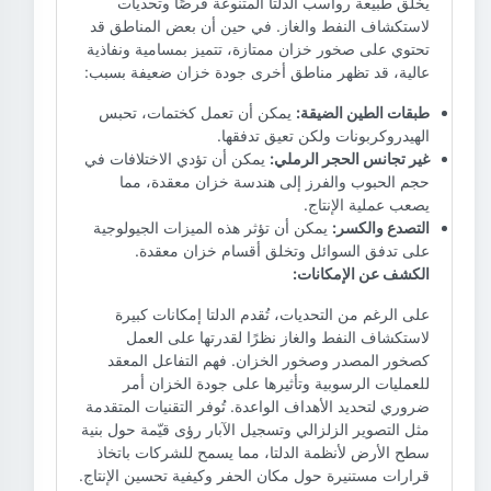
يخلق طبيعة رواسب الدلتا المتنوعة فرصًا وتحديات
لاستكشاف النفط والغاز. في حين أن بعض المناطق قد
تحتوي على صخور خزان ممتازة، تتميز بمسامية ونفاذية
عالية، قد تظهر مناطق أخرى جودة خزان ضعيفة بسبب:
طبقات الطين الضيقة:
يمكن أن تعمل كختمات، تحبس
الهيدروكربونات ولكن تعيق تدفقها.
غير تجانس الحجر الرملي:
يمكن أن تؤدي الاختلافات في
حجم الحبوب والفرز إلى هندسة خزان معقدة، مما
يصعب عملية الإنتاج.
التصدع والكسر:
يمكن أن تؤثر هذه الميزات الجيولوجية
على تدفق السوائل وتخلق أقسام خزان معقدة.
الكشف عن الإمكانات:
على الرغم من التحديات، تُقدم الدلتا إمكانات كبيرة
لاستكشاف النفط والغاز نظرًا لقدرتها على العمل
كصخور المصدر وصخور الخزان. فهم التفاعل المعقد
للعمليات الرسوبية وتأثيرها على جودة الخزان أمر
ضروري لتحديد الأهداف الواعدة. تُوفر التقنيات المتقدمة
مثل التصوير الزلزالي وتسجيل الآبار رؤى قيّمة حول بنية
سطح الأرض لأنظمة الدلتا، مما يسمح للشركات باتخاذ
قرارات مستنيرة حول مكان الحفر وكيفية تحسين الإنتاج.