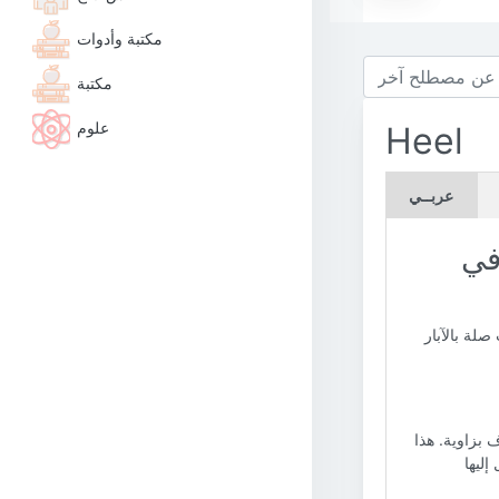
مكتبة وأدوات
مكتبة
علوم
Heel
عربــي
في
لة بالآبار
بزاوية. هذا
إليها