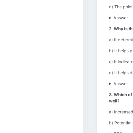
d) The point
Answer
2. Why is th
a) It determi
b) It helps 
c) It indicat
d) It helps d
Answer
3. Which of 
well?
a) Increased
b) Potential 