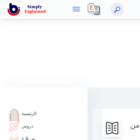
الرئيسية
من
دروس
س & ج