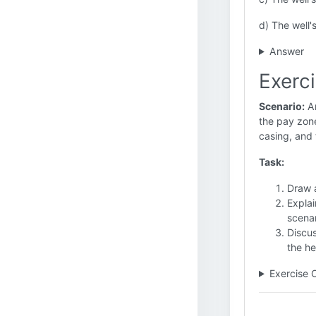
d) The well'
Answer
Exerc
Scenario:
An
the pay zone
casing, and 
Task:
Draw a
Explai
scenar
Discus
the he
Exercise 