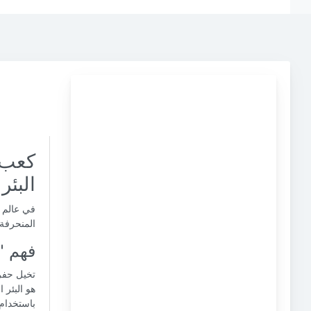
كعب ا
البئر
في عالم 
المنحرفة 
فهم "
تخيل حفر
هو البئر 
باستخدام 