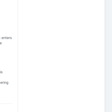
t enters
he
is
dering