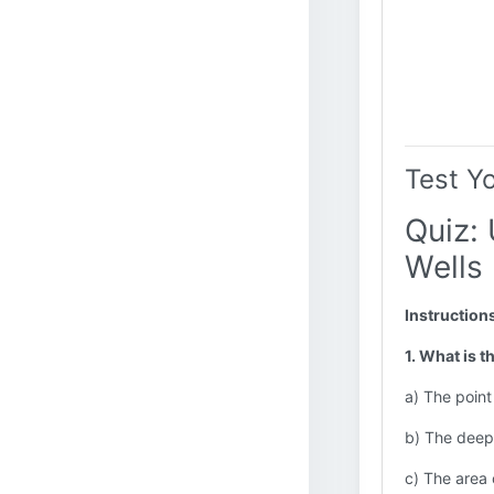
Test Y
Quiz:
Wells
Instruction
1. What is t
a) The point
b) The deepe
c) The area 