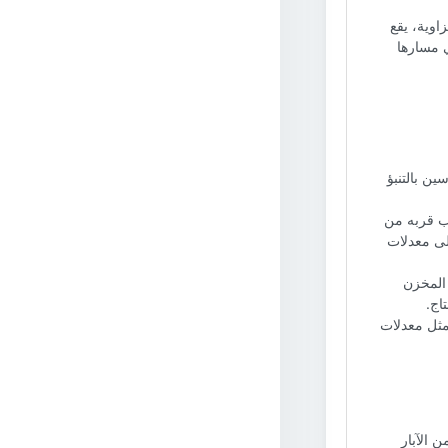
زاوية، يقع
ي مسارها
ن بالتنبؤ
ب قربه من
على معدلات
المخزن
اج.
مثل معدلات
ن الآبار