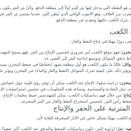
ب هو النقطة التي يدخل فيها بئر البئر أولاً إلى منطقة الدفع. ولأنّ بئر البئر يكون ب
قرب من الغلاف، وهو الأنبوب الواقي الذي يُبطن البئر. عندما تستمر بئر البئر ف
تترك الكعب خلفها وتتقدم عبر منطقة الدفع.
 الكعب
ب دورًا مهمًا في إنتاج النفط والغاز:
خزن:
فهم موقع الكعب أمر ضروري لتحسين الإنتاج من البئر. فهو يسمح للمهندسي
اط تدفق السوائل وتوسيع إنتاجية البئر إلى أقصى حد.
وائل:
غالبًا ما يكون الكعب هو أول منطقة تشهد انخفاضًا في ضغط المخزن بسب
. ويؤثر ذلك على كيفية تحرك السوائل (النفط والغاز والماء) عبر المخزن ويؤثر 
مخزن:
دراسة سلوك الإنتاج عند الكعب يمكن أن توفر رؤى قيّمة حول خصائص 
 مثل النفاذية والمسامية. وتساعد هذه المعلومات في تحسين استراتيجيات الإنت
نتاج:
من خلال فهم ديناميكيات الكعب، يمكن للمهندسين ضبط معلمات الإنتاج، 
غط رأس البئر، لتحسين استخراج النفط والغاز من البئر المنحرف.
 المترتبة على الحفر والإنتاج
وم الكعب مهمًا بشكل خاص في الآبار المنحرفة للغاية لأن:
قيد:
نظرًا لزاوية البئر، تكون ديناميكيات الضغط والتدفق عند الكعب أكثر تعقيدًا م