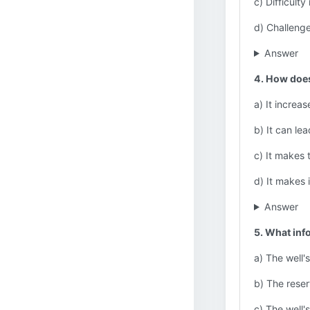
c) Difficulty
d) Challenge
Answer
4. How does
a) It increas
b) It can le
c) It makes 
d) It makes 
Answer
5. What inf
a) The well's
b) The reser
c) The well's