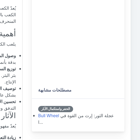
يُعدّ الكع
الكعب بال
المنحرف، 
أهمية
يلعب الكع
وصول الم
بدقة بأنم
توزيع الس
بئر البئر
الإنتاج.
توصيف ال
مصطلحات مشابهة
بشكل عام،
تحسين الإ
التدفق وض
الحفر واستكمال الآبار
الآثار
عجلة الثور: إرث من القوة في
Bull Wheel
ا…
يُعدّ مفه
زيادة التع