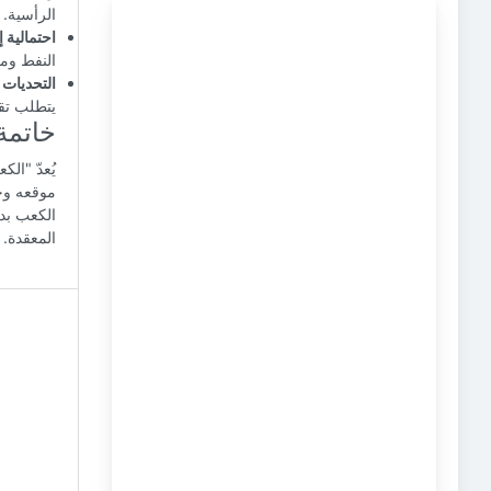
الرأسية.
احتمالية إن
النفط ومن
التحديات ف
يتطلب تق
خاتمة
يُعدّ "ال
موقعه وخص
الكعب بد
المعقدة.