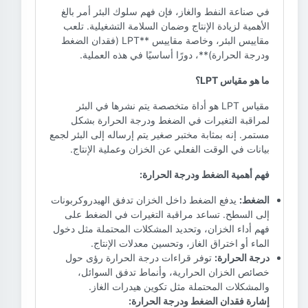
في صناعة النفط والغاز، فإن فهم سلوك البئر أمر بالغ
الأهمية لزيادة الإنتاج وضمان السلامة التشغيلية. تلعب
مقاييس البئر، وخاصة مقاييس **LPT (فقدان الضغط
ودرجة الحرارة)**، دورًا أساسيًا في هذه العملية.
ما هو مقياس LPT؟
مقياس LPT هو أداة متخصصة يتم نشرها في البئر
لمراقبة التغيرات في الضغط ودرجة الحرارة بشكل
مستمر. إنه بمثابة مختبر صغير يتم إرساله إلى البئر لجمع
بيانات في الوقت الفعلي عن الخزان وعملية الإنتاج.
فهم أهمية الضغط ودرجة الحرارة:
الضغط:
يدفع الضغط داخل الخزان تدفق الهيدروكربونات
إلى السطح. تساعد مراقبة التغيرات في الضغط على
فهم أداء الخزان، وتحديد المشكلات المحتملة مثل دخول
الماء أو اختراق الغاز، وتحسين معدلات الإنتاج.
درجة الحرارة:
توفر قراءات درجة الحرارة رؤى حول
خصائص الخزان الحرارية، وأنماط تدفق السوائل،
والمشكلات المحتملة مثل تكوين هيدرات الغاز.
إشارة فقدان الضغط ودرجة الحرارة: