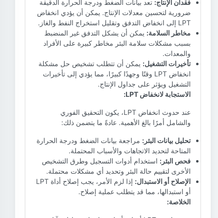
فقدان الإنتاج:
تعد بيانات الضغط ودرجة الحرارة الدقيقة
ضرورية لتحسين معدلات الإنتاج. يمكن أن يؤدي انخفاض
LPT إلى انخفاض التدفق وتقليل استخراج النفط والغاز.
مخاطر السلامة:
يمكن أن يشكل التدفق غير المنضبط
بسبب مشكلات سلامة البئر مخاطر كبيرة على الأفراد
والمعدات.
تأخيرات التشغيل:
يمكن أن تتطلب تشخيص حل مشكلة
انخفاض LPT وقتًا وجهدًا كبيرًا، مما يؤدي إلى تأخيرات
التشغيل ويؤثر على جداول الإنتاج.
الاستجابة لانخفاض LPT:
عند حدوث انخفاض LPT، يكون التحقيق الفوري
والشامل أمرًا بالغ الأهمية. عادةً ما يتضمن ذلك:
تحليل بيانات البئر:
مراجعة بيانات الضغط ودرجة الحرارة
المتاحة لتحديد الاتجاهات والأسباب المحتملة.
فحص البئر:
استخدام أدوات التسجيل وطرق التشخيص
الأخرى لتقييم حالة البئر وتحديد أي مشكلات محتملة.
الإصلاح أو الاستبدال:
إذا لزم الأمر، يجب إصلاح أداة LPT
أو استبدالها، مما قد يتطلب عملية إصلاح.
الخلاصة: