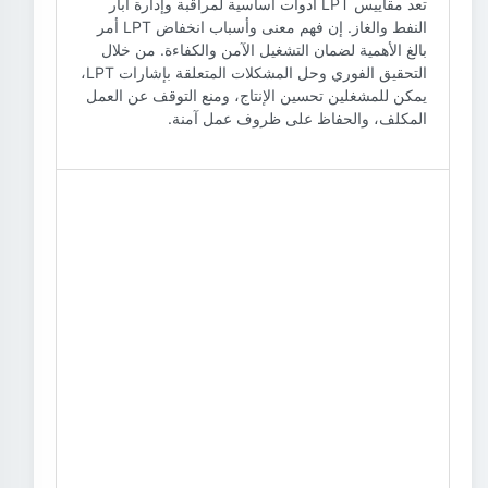
تعد مقاييس LPT أدوات أساسية لمراقبة وإدارة آبار
النفط والغاز. إن فهم معنى وأسباب انخفاض LPT أمر
بالغ الأهمية لضمان التشغيل الآمن والكفاءة. من خلال
التحقيق الفوري وحل المشكلات المتعلقة بإشارات LPT،
يمكن للمشغلين تحسين الإنتاج، ومنع التوقف عن العمل
المكلف، والحفاظ على ظروف عمل آمنة.