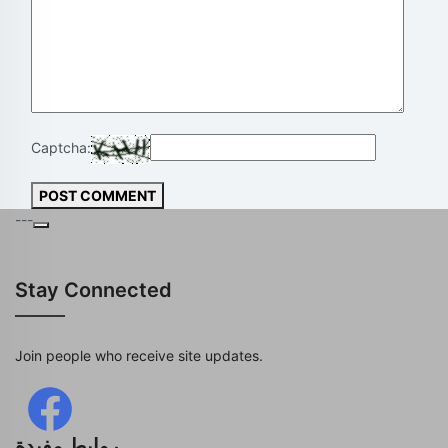
Captcha:
POST COMMENT
---
Stay Connected
Join people who receive site updates.
روابط مفيدة