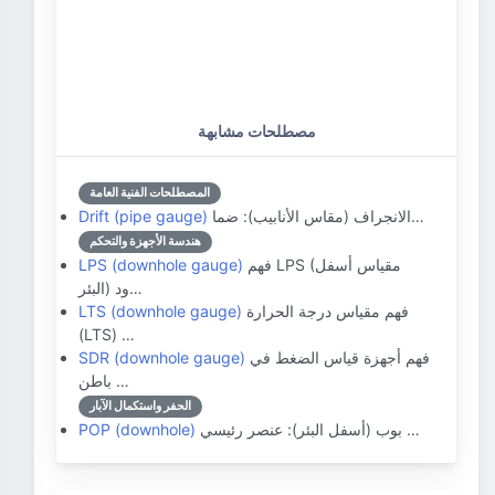
مصطلحات مشابهة
المصطلحات الفنية العامة
الانجراف (مقاس الأنابيب): ضما…
Drift (pipe gauge)
هندسة الأجهزة والتحكم
فهم LPS (مقياس أسفل
LPS (downhole gauge)
البئر) ود…
فهم مقياس درجة الحرارة
LTS (downhole gauge)
(LTS) …
فهم أجهزة قياس الضغط في
SDR (downhole gauge)
باطن …
الحفر واستكمال الآبار
بوب (أسفل البئر): عنصر رئيسي …
POP (downhole)