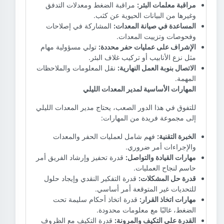
مراقبة معلمات البئر:
مراقبة الضغط ومعدلات التدفق
وغيرها من البيانات الحيوية عن كثب.
المساعدة في صيانة المعدات:
المشاركة في إصلاحات
وفحوصات وتزييت المعدات.
الإشراف على عمليات حفر محددة:
تولي مسؤولية مهام
مثل نزع الأنابيب أو تركيب غلاف البئر.
الاتصال بنوبة العمل النهارية:
نقل المعلومات والملاحظات
المهمة.
المهارات الأساسية لمدير المعدات الليلي
للتفوق في هذا الدور الصعب، يحتاج مدير المعدات الليلي
إلى مجموعة فريدة من المهارات:
الخبرة التقنية:
فهم شامل لعمليات الحفر والمعدات
والإجراءات أمر ضروري.
مهارات القيادة والتواصل:
قدرة تحفيز وإرشاد الفريق أمر
حاسم لنجاح العمليات.
قدرة حل المشكلات:
قدرة التفكير النقدي وإيجاد حلول
للتحديات غير المتوقعة أمر أساسي.
مهارات اتخاذ القرار:
قدرة اتخاذ أحكام سليمة تحت
الضغط، غالبًا مع معلومات محدودة.
القدرة على التكيف والمرونة:
قدرة التكيف مع الظروف