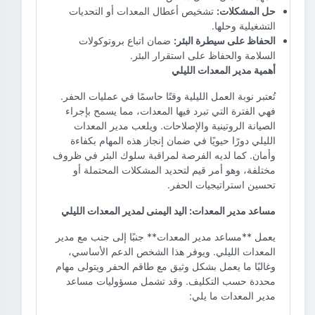
حل المشكلات:
تشخيص أعطال المعدات أو التحديات
التشغيلية وحلها.
الحفاظ على سيطرة البئر:
ضمان اتباع بروتوكولات
السلامة والحفاظ على استقرار البئر.
أهمية مدير المعدات الليلي
تُعتبر نوبة العمل الليلية وقتًا حاسمًا في عمليات الحفر.
فهي الفترة التي تبرد فيها المعدات، مما يسمح بإجراء
الصيانة الروتينية والإصلاحات. ويلعب مدير المعدات
الليلي دورًا حيويًا في ضمان إنجاز هذه المهام بكفاءة
وأمان. كما لديه الفرصة لمراقبة سلوك البئر في ظروف
مختلفة، وهو أمر قيم لتحديد المشكلات المحتملة أو
تحسين استراتيجيات الحفر.
مساعد مدير المعدات: اليد اليمنى لمدير المعدات الليلي
يعمل **مساعد مدير المعدات** جنبًا إلى جنب مع مدير
المعدات الليلي. ويوفر هذا الشخص الدعم الأساسي،
وغالبًا ما يعمل بشكل وثيق مع طاقم الحفر ويتولى مهام
محددة حسب التكليف. وقد تشمل مسؤوليات مساعد
مدير المعدات ما يلي: