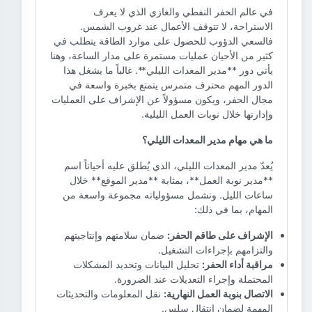
في عالم الحفر النفطي والغازي الذي لا يعرف
الاستراحة، لا تتوقف الأعمال عند غروب الشمس.
فالسعي الدؤوب للحصول على موارد الطاقة يتطلب في
كثير من الأحيان عمليات مستمرة على مدار الساعة، وهنا
يأتي دور **مدير المعدات الليلي**. غالباً ما يشغل هذا
الدور المهم محترف متمرس يتمتع بخبرة واسعة في
مجال الحفر، ويكون مسؤولاً عن الإشراف على العمليات
وإدارتها خلال نوبات العمل الليلية.
ما هي مهام مدير المعدات الليلي؟
يُعدّ مدير المعدات الليلي، الذي يُطلق عليه أحياناً اسم
**مدير نوبة العمل**، بمثابة **مدير الموقع** خلال
ساعات الليل. وتشمل مسؤولياته مجموعة واسعة من
المهام، بما في ذلك:
الإشراف على طاقم الحفر:
ضمان سلامتهم وإنتاجيتهم
والتزامهم بإجراءات التشغيل.
مراقبة أداء الحفر:
تحليل البيانات وتحديد المشكلات
المحتملة وإجراء التعديلات عند الضرورة.
الاتصال بنوبة العمل النهارية:
نقل المعلومات والتحديثات
المهمة لضمان انتقال سلس.