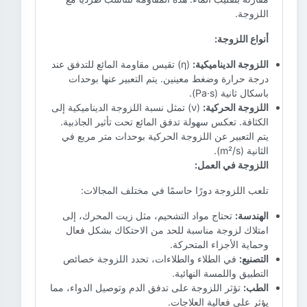
اللزوجة.
أنواع اللزوجة:
اللزوجة الديناميكية:
(η) تقيس مقاومة المائع للتدفق عند
درجة حرارة وضغط معينين. يتم التعبير عنها بوحدات
باسكال ثانية (Pa·s).
اللزوجة الحركية:
(ν) تمثل نسبة اللزوجة الديناميكية إلى
الكثافة. تعكس سهولة تدفق المائع تحت تأثير الجاذبية.
يتم التعبير عن اللزوجة الحركية بوحدات متر مربع في
الثانية (m²/s).
اللزوجة في العمل:
تلعب اللزوجة دورًا حاسمًا في مختلف المجالات:
الهندسة:
تحتاج مواد التشحيم، مثل زيت المحرك، إلى
امتلاك لزوجة مناسبة للحد من الاحتكاك بشكل فعال
وحماية الأجزاء المتحركة.
التصنيع:
في الطلاء والطلاءات، تحدد اللزوجة خصائص
التطبيق واللمسة النهائية.
الطب:
تؤثر اللزوجة على تدفق الدم وتوصيل الدواء، مما
يؤثر على فعالية العلاجات.