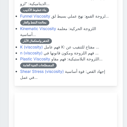
الديناميكية: "لزو…
بناء خطوط الأنابيب
لزوجة القمع: نهج عملي بسيط لق…
Funnel Viscosity
معالجة النفط والغاز
اللزوجة الحركية: معلمة
Kinematic Viscosity
أساسية…
الحفر واستكمال الآبار
فهم عامل K: مفتاح للتنقيب عن …
K (viscosity)
فهم اللزوجة ومكون قانونها في …
n (viscosity)
اللزوجة البلاستيكية: فهم مقاو…
Plastic Viscosity
المصطلحات الفنية العامة
إجهاد القص: قوة أساسية
Shear Stress (viscosity)
في عمل…