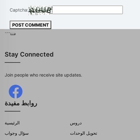
Captcha:
POST COMMENT
---
Stay Connected
Join people who receive site updates.
روابط مفيدة
دروس
الرئيسية
تحويل الوحدات
سؤال وجواب