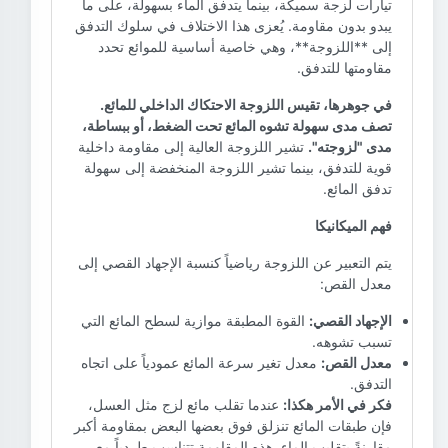
تيارات لزجة سميكة، بينما يتدفق الماء بسهولة، على ما
يبدو بدون مقاومة. يُعزى هذا الاختلاف في سلوك التدفق
إلى **اللزوجة**، وهي خاصية أساسية للموائع تحدد
مقاومتها للتدفق.
في جوهرها، تقيس اللزوجة الاحتكاك الداخلي للمائع.
تصف مدى سهولة تشوه المائع تحت الضغط، أو ببساطة،
مدى "لزوجته".
تشير اللزوجة العالية إلى مقاومة داخلية
قوية للتدفق، بينما تشير اللزوجة المنخفضة إلى سهولة
تدفق المائع.
فهم الميكانيكا
يتم التعبير عن اللزوجة رياضياً كنسبة الإجهاد القصي إلى
معدل القص:
الإجهاد القصي:
القوة المطبقة موازية لسطح المائع التي
تسبب تشوهه.
معدل القص:
معدل تغير سرعة المائع عمودياً على اتجاه
التدفق.
فكر في الأمر هكذا:
عندما تقلب مائع لزج مثل العسل،
فإن طبقات المائع تنزلق فوق بعضها البعض بمقاومة أكبر
مقارنةً بتقليب الماء. هذه المقاومة تتناسب طردياً مع