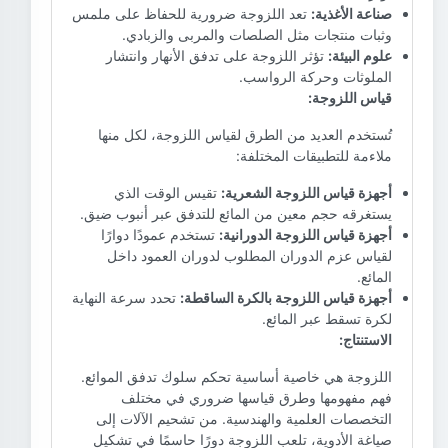
صناعة الأغذية:
تعد اللزوجة ضرورية للحفاظ على ملمس
وثبات منتجات مثل الصلصات والمربى والزبادي.
علوم البيئة:
تؤثر اللزوجة على تدفق الأنهار وانتشار
الملوثات وحركة الرواسب.
قياس اللزوجة:
تُستخدم العديد من الطرق لقياس اللزوجة، لكل منها
ملاءمة للتطبيقات المختلفة:
أجهزة قياس اللزوجة الشعرية:
تقيس الوقت الذي
يستغرقه حجم معين من المائع للتدفق عبر أنبوب ضيق.
أجهزة قياس اللزوجة الدورانية:
تستخدم عمودًا دوارًا
لقياس عزم الدوران المطلوب لدوران العمود داخل
المائع.
أجهزة قياس اللزوجة بالكرة الساقطة:
تحدد سرعة النهاية
لكرة تسقط عبر المائع.
الاستنتاج:
اللزوجة هي خاصية أساسية تحكم سلوك تدفق الموائع.
فهم مفهومها وطرق قياسها ضروري في مختلف
التخصصات العلمية والهندسية. من تشحيم الآلات إلى
صياغة الأدوية، تلعب اللزوجة دورًا حاسمًا في تشكيل