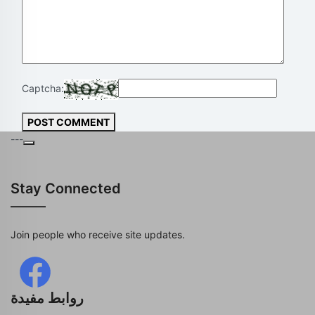
Captcha:
POST COMMENT
---
Stay Connected
Join people who receive site updates.
روابط مفيدة