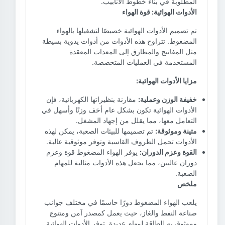
المطلوبة في بناء خطوط الأنابيب.
الأدوات الهوائية: قوة الهواء
تم تصميم الأدوات الهوائية خصيصًا لتشغيلها بالهواء
المضغوط. تتراوح هذه الأدوات من أدوات يدوية بسيطة
مثل المفاتيح والمطارق إلى المعدات المعقدة
المستخدمة في العمليات المتخصصة.
مزايا الأدوات الهوائية:
خفيفة الوزن وعملية:
مقارنة بنظيراتها الكهربائية، فإن
الأدوات الهوائية تكون بشكل عام أخف وزنًا وأسهل في
التعامل معها، مما يقلل من إجهاد المشغل.
متينة وموثوقة:
تم تصميمها للبيئات الصعبة، يمكن لهذه
الأدوات تحمل الظروف القاسية وتوفر موثوقية عالية.
القوة وعزم الدوران:
يوفر الهواء المضغوط قوة وعزم
دوران عاليين، مما يجعل هذه الأدوات مثالية للمهام
الصعبة.
ملخص
يلعب الهواء المضغوط دورًا حاسمًا في مختلف جوانب
صناعة النفط والغاز، حيث يعمل كمصدر آمن ومتنوع
وموثوق به للطاقة لمهام عديدة. توفر الأدوات الهوائية