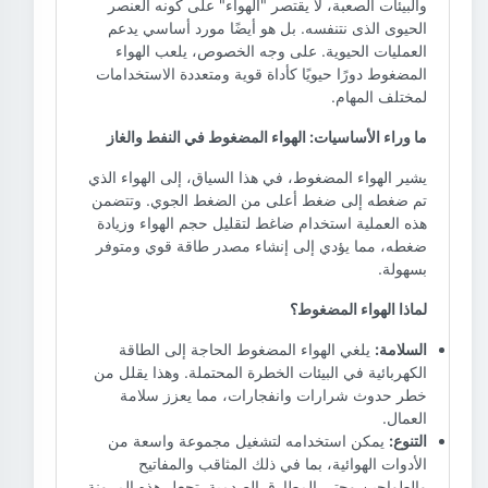
والبيئات الصعبة، لا يقتصر "الهواء" على كونه العنصر
الحيوى الذى نتنفسه. بل هو أيضًا مورد أساسي يدعم
العمليات الحيوية. على وجه الخصوص، يلعب الهواء
المضغوط دورًا حيويًا كأداة قوية ومتعددة الاستخدامات
لمختلف المهام.
ما وراء الأساسيات: الهواء المضغوط في النفط والغاز
يشير الهواء المضغوط، في هذا السياق، إلى الهواء الذي
تم ضغطه إلى ضغط أعلى من الضغط الجوي. وتتضمن
هذه العملية استخدام ضاغط لتقليل حجم الهواء وزيادة
ضغطه، مما يؤدي إلى إنشاء مصدر طاقة قوي ومتوفر
بسهولة.
لماذا الهواء المضغوط؟
السلامة:
يلغي الهواء المضغوط الحاجة إلى الطاقة
الكهربائية في البيئات الخطرة المحتملة. وهذا يقلل من
خطر حدوث شرارات وانفجارات، مما يعزز سلامة
العمال.
التنوع:
يمكن استخدامه لتشغيل مجموعة واسعة من
الأدوات الهوائية، بما في ذلك المثاقب والمفاتيح
والطواحين وحتى المطارق الصدمية. تجعل هذه المرونة