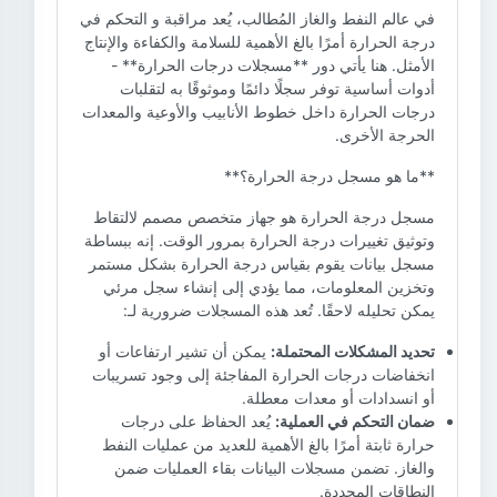
في عالم النفط والغاز المُطالب، يُعد مراقبة و التحكم في
درجة الحرارة أمرًا بالغ الأهمية للسلامة والكفاءة والإنتاج
الأمثل. هنا يأتي دور **مسجلات درجات الحرارة** -
أدوات أساسية توفر سجلًا دائمًا وموثوقًا به لتقلبات
درجات الحرارة داخل خطوط الأنابيب والأوعية والمعدات
الحرجة الأخرى.
**ما هو مسجل درجة الحرارة؟**
مسجل درجة الحرارة هو جهاز متخصص مصمم لالتقاط
وتوثيق تغييرات درجة الحرارة بمرور الوقت. إنه ببساطة
مسجل بيانات يقوم بقياس درجة الحرارة بشكل مستمر
وتخزين المعلومات، مما يؤدي إلى إنشاء سجل مرئي
يمكن تحليله لاحقًا. تُعد هذه المسجلات ضرورية لـ:
تحديد المشكلات المحتملة:
يمكن أن تشير ارتفاعات أو
انخفاضات درجات الحرارة المفاجئة إلى وجود تسريبات
أو انسدادات أو معدات معطلة.
ضمان التحكم في العملية:
يُعد الحفاظ على درجات
حرارة ثابتة أمرًا بالغ الأهمية للعديد من عمليات النفط
والغاز. تضمن مسجلات البيانات بقاء العمليات ضمن
النطاقات المحددة.