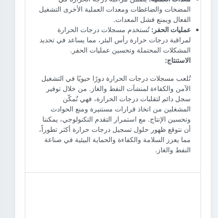
المضخات والضاغطات ومعدات العملية الأخرى التشغيل
الفعال ويمنع فشل المعدات.
عمليات الحفر:
تُستخدم مسجلات درجات الحرارة
لمراقبة درجات حرارة رأس البئر، مما يساعد في تحديد
المشكلات المحتملة وتحسين عمليات الحفر.
الاستنتاج:
تُلعب مسجلات درجات الحرارة دورًا حيويًا في التشغيل
الآمن والكفاءة لمنشآت النفط والغاز. من خلال توفير
سجل دائم لتقلبات درجات الحرارة، فهي تُمكّن
المشغلين من اتخاذ قرارات مستنيرة ومنع الحوادث
وتحسين الإنتاج. مع استمرار التقدم التكنولوجي، يمكننا
أن نتوقع ظهور حلول تسجيل درجات حرارة أكثر تطوراً،
مما يعزز السلامة والكفاءة والحماية البيئية في صناعة
النفط والغاز.