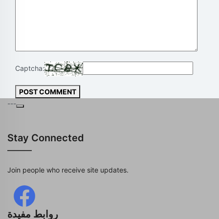
Captcha:
POST COMMENT
---
Stay Connected
Join people who receive site updates.
روابط مفيدة