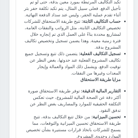
تكبد التكاليف المرتبطة بمورد معين بدقة، حتى لو تم
تأجيل الدفع. فعلى سبيل المثال، يتم تكبد تكلفة حفر بئر
أثناء تقدم عملية الحفر، وليس عند سداد الدفعة النهائية.
حساب التكاليف الثابتة:
تتيح طريقة الاستحقاق للشركات
تخصيص التكاليف الثابتة، مثل الرواتب والنفقات العامة،
لمشاريع محددة بناءً على العمل الذي تم إنجازه خلال
فترة زمنية معينة. وهذا يضمن تسجيل وتخصيص تكاليف
المشروع بدقة.
تسجيل التكاليف الفعلية:
يتضمن ذلك تتبع وتسجيل جميع
تكاليف المشروع الفعلية عند حدوثها، بغض النظر عن
توقيت الدفع. ويشمل ذلك المواد والعمالة وإيجار
المعدات وغيرها من النفقات.
مزايا طريقة الاستحقاق
التقارير المالية الدقيقة:
توفر طريقة الاستحقاق صورة
أكثر دقة عن الصحة المالية للمشروع، حيث تعكس
التكلفة الحقيقية للموارد والمصاريف بغض النظر عن
تدفق النقود.
تحسين الميزانية:
من خلال تتبع التكاليف بدقة، تتيح
طريقة الاستحقاق تحسين الميزانية والتوقعات، مما
يسمح للشركات باتخاذ قرارات مستنيرة بشأن تخصيص
الموارد وجدوى المشروع.