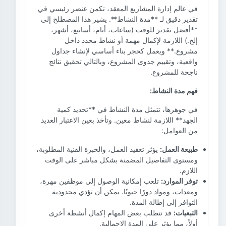
في عالم إدارة المشاريع المعقد، تكمن عنصر رئيسي في
تقدير دقيق لـ **مدة النشاط**. يشير هذا المصطلح إلى
**أفضل تقدير للوقت (ساعات، أيام، أسابيع، أشهر،
إلخ.) اللازمة لإكمال مهمة أو نشاط محدد داخل
مشروع.** ويعمل كحجر بناء أساسي لإنشاء جداول
واقعية، وتقييم جدوى المشروع، وبالتالي تحقيق نتائج
ناجحة للمشروع.
فهم مدة النشاط:
في جوهرها، تتمثل مدة النشاط في **تحديد كمية
الجهد** اللازمة لنشاط معين. وتأخذ بعين الاعتبار العديد
من العوامل:
طبيعة العمل:
يؤثر تعقيد العمل، والخبرة الفنية المطلوبة،
ومستوى التفاصيل المضمنة بشكل مباشر على الوقت
اللازم.
توفر الموارد:
تلعب إمكانية الوصول إلى موظفين مهرة،
ومعدات، ومواد دورًا حيويًا. يمكن أن تؤدي محدودية
التوافر إلى إطالة المدة.
التبعيات:
قد تتطلب بعض المهام إكمال أنشطة أخرى
أولاً، مما يؤثر على المدة الإجمالية.