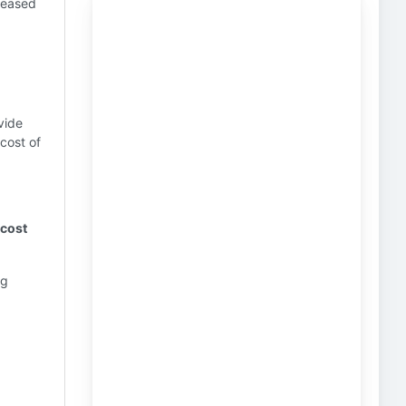
creased
vide
 cost of
 cost
ng