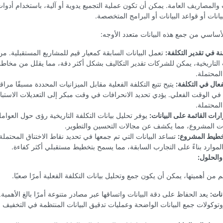
والمصاريف العامة. يمكن أن تكون عملية التجميع يدوية أو آلية، باستخدام أدوا
يانات أو قواعد البيانات أو البرامج المتخصصة.
ساسي من جمع هذه البيانات متعدد الأوجه:
 في تقدير التكلفة:
تعمل البيانات السابقة كمعيار قيم للمشاريع المستقبلية. م
 التاريخية، يمكن للشركات تقدير التكاليف بشكل أكثر دقة، مما يقلل من مخاطر
المحتملة.
فعال في التكلفة:
يتيح تتبع التكلفة الفعلية مقابل الميزانيات المحددة مسبقًا مراقب
ي الوقت الفعلي. يؤدي تحديد الانحرافات في وقت مبكر إلى التعديلات الاستبا
لمحتملة.
ارات القائمة على البيانات:
يوفر تحليل بيانات التكلفة التاريخية رؤى حول العوامل
ت المشروع، مما يكشف عن مجالات التحسين والتطوير.
طيط المشروع:
تساعد البيانات التي تم جمعها في تحديد نقاط الاختناق المحتمل
وارد بناءً على التجارب السابقة، مما يسمح بتخطيط مستقبلي أكثر كفاءة.
والحلول:
 من أهميتها، يمكن أن يكون جمع وتحليل بيانات التكلفة الفعلية أمرًا صعبًا.
نات:
يعد الحفاظ على دقة البيانات واتساقها عبر مصادر متنوعة أمرًا بالغ الأهمية
توكولات جمع البيانات الواضحة وعمليات تدقيق البيانات المنتظمة في التخفيف 