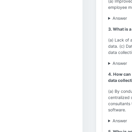
(a) Improved
employee mot
Answer
3. What is a
(a) Lack of 
data. (c) Da
data collect
Answer
4. How can 
data collec
(a) By condu
centralized 
consultants 
software.
Answer
5. Why is a