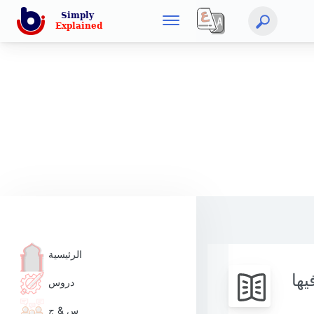
الرئيسية
يها
دروس
س & ج