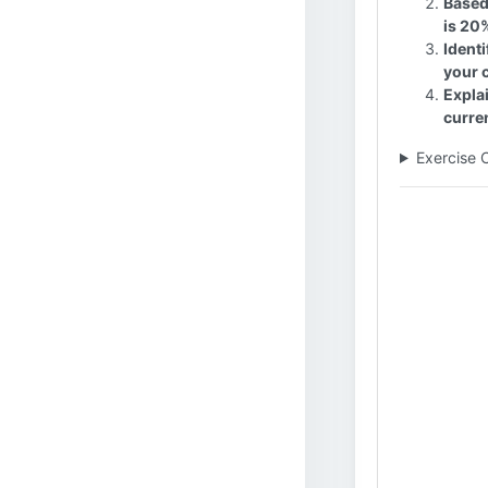
Based 
is 20%
Identi
your c
Expla
curren
Exercise 