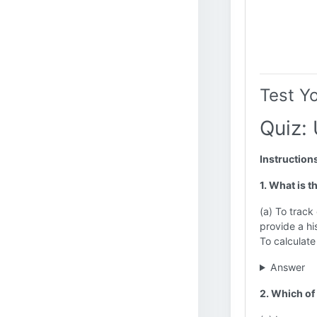
Test Y
Quiz:
Instruction
1. What is 
(a) To track
provide a hi
To calculat
Answer
2. Which of 