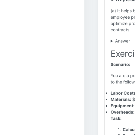
(a) It helps 
employee pr
optimize pro
contracts.
Answer
Exerci
Scenario:
You are a p
to the follo
Labor Costs
Materials:
$
Equipment:
Overheads:
Task:
Calcul