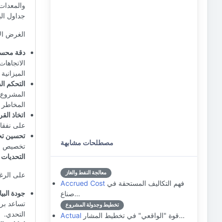
والمعدات 
جداول الب
الغرض الأ
دقة محسنة
الاتجاهات
الميزانية 
التحكم ال
المشروع ف
المخاطر ا
اتخاذ القر
على نفقا
تحسين تخ
مصطلحات مشابهة
تخصيص الم
التحديات 
معالجة النفط والغاز
على الرغم
فهم التكاليف المستحقة في
Accrued Cost
جودة البيا
صناع…
تساعد برو
تخطيط وجدولة المشروع
التحدي.
قوة "الواقعي" في تخطيط المشار…
Actual