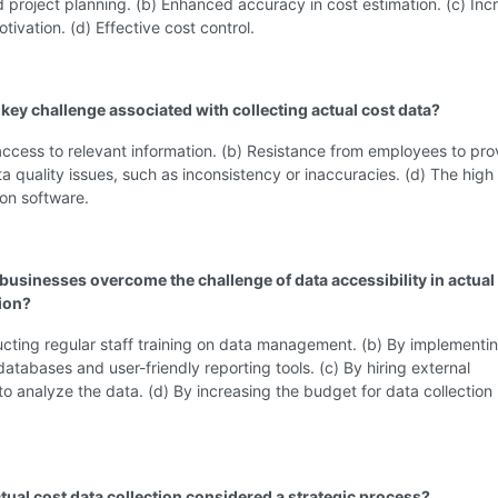
 project planning. (b) Enhanced accuracy in cost estimation. (c) In
ivation. (d) Effective cost control.
 key challenge associated with collecting actual cost data?
access to relevant information. (b) Resistance from employees to pro
ta quality issues, such as inconsistency or inaccuracies. (d) The high
ion software.
businesses overcome the challenge of data accessibility in actual
tion?
cting regular staff training on data management. (b) By implementi
databases and user-friendly reporting tools. (c) By hiring external
to analyze the data. (d) By increasing the budget for data collection
ctual cost data collection considered a strategic process?