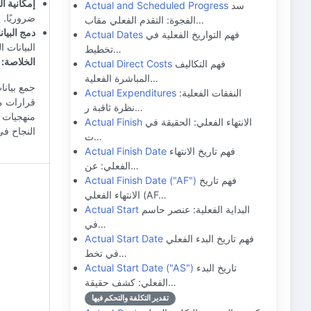
إمكانية ال
سد
Actual and Scheduled Progress
ضروريًا. 
الفجوة: التقدم الفعلي مقاب…
دمج البيان
فهم التواريخ الفعلية في
Actual Dates
البيانات 
تخطيط…
الخلاصة:
فهم التكاليف
Actual Direct Costs
المباشرة الفعلية…
جمع بيانا
النفقات الفعلية:
Actual Expenditures
قرارات م
نظرة ثاقبة ر…
منهجيات ج
الانتهاء الفعلي: الحقيقة في
Actual Finish
النجاح في
ت…
فهم تاريخ الانتهاء
Actual Finish Date
الفعلي: عن…
فهم تاريخ
Actual Finish Date ("AF")
الانتهاء الفعلي (AF…
البداية الفعلية: عنصر حاسم
Actual Start
في…
فهم تاريخ البدء الفعلي
Actual Start Date
في تخط…
تاريخ البدء
Actual Start Date ("AS")
الفعلي: كشف حقيقة…
تقدير التكلفة والتحكم فيها