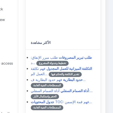
ck
new
الأكثر مشاهدة
طلب تبرير المصروفات
طلب مبرر الإنفاق:
د…
e access
تخطيط وجدولة المشروع
التكلفة الميزانية للعمل المجدول
فهم تكلفة
العمل الم…
تقدير التكلفة والتحكم فيها
فهم حدود البطارية ف…
حدود البطارية
المصطلحات الفنية العامة
أداة الصمام السفلي:…
أداة الصمام السفلي
الحفر واستكمال الآبار
TOC: فهم قمة الإسمن…
جدول المحتويات
المصطلحات الفنية العامة