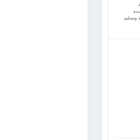
حددة
ذ وتسليم