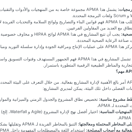
رمجيات:
ددة.
يتطلب هذا APMA فهم قوانين البناء والتصاريح ولوائح السلامة والتحديات الفريدة
طاق مع العديد من المقاولين الفرعيين.
لصحية:
يجب أن تتبع المشاريع في هذا APMA لوائح HIPAA و 
 صناعة الرعاية الصحية المحددة.
يركز هذا APMA على عمليات الإنتاج ومراقبة الجودة وإدارة سلسلة التوريد ومب
تشمل المشاريع في هذا APMA فهم الجمهور المستهدف وقنوات التسويق و
لتجارية والمناظر الطبيعية الرقمية المتطورة باستمرار.
فهم APMA أمر بالغ الأهمية لإدارة المشاريع بفعالية. من خلال التعرف على البيئة المحد
ت الفضلى داخل تلك البيئة، يمكن لمديري المشاريع:
ط مشروع مناسبة:
تخصيص نطاق المشروع والجدول الزمني والميزانية والموارد 
لمحددة لـ APMA.
لمنهجيات المناسبة:
اختيار أفضل نهج لإدارة المشرو
ى المخاطر المحتملة ومعالجتها:
التنبؤ بالمخاطر الفريدة لـ APMA وتقليلها بشكل استباقي.
فعالية مع أصحاب المصلحة:
استخدام اللغة والمصطلحات المفهومة داخل APMA المحددة.