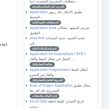
متطلبات المشروع المعتمدة: أسا…
التدريب على السلامة والتوعية
تطبيق الابتكار: فك رموز
Application
المصط…
المصطلحات الفنية العامة
تعريف المشهد: مجالات
Application Area
التطبيق …
تحديد الحدود: حدود المساحة
Area limit
في…
r to?
الميزانية والرقابة المالية
Application for Expenditure ("AFE")
التنقل في مجال النفط والغاز: …
معالجة النفط والغاز
أبطال النفط
Application Programmers
والغاز غير المعرو…
الشروط الخاصة بالنفط والغاز
مجال تطبيق
Area of Project Application
المشروع: فك لغز نط…
إدارة البيانات والتحليلات
تاريخ الإصدار: لقطة لحظة
As-of Date
زمني…