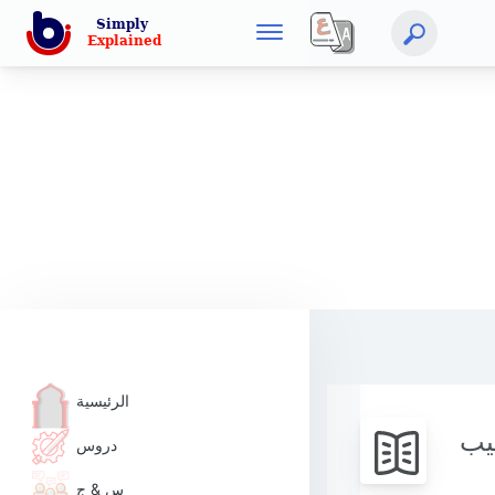
الرئيسية
بيب
دروس
س & ج