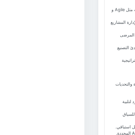
يشمل هذا APMA مجموعة خاصة به من المنهجيات والأدوات والتقنيات مثل Agile و
 لإدارة المشاريع
مخاوف خصوصية المرضى
ادئ التصنيع
استراتيجية
دة والتحديات
لتلبية
ع (Agile و Waterfall، إلخ) للسياق