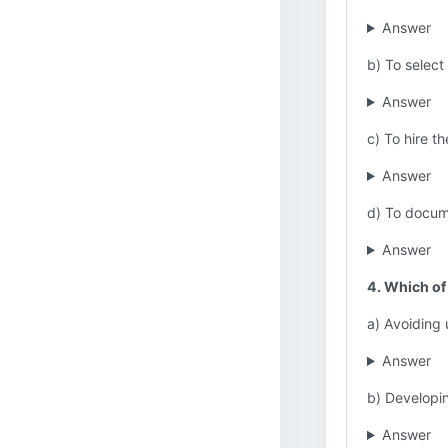
Answer
b) To selec
Answer
c) To hire t
Answer
d) To docum
Answer
4. Which of
a) Avoiding
Answer
b) Developin
Answer