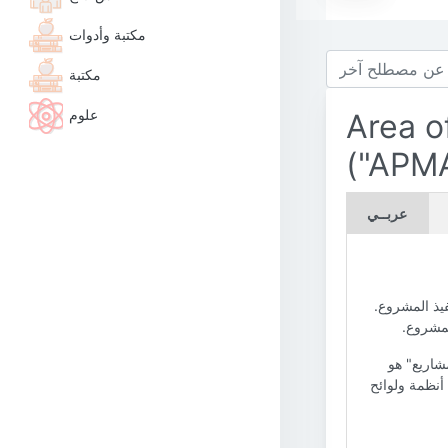
مكتبة وأدوات
مكتبة
علوم
Area o
("APMA
عربــي
فيذ المشروع.
لمشروع.
شاريع" هو
أنظمة ولوائح