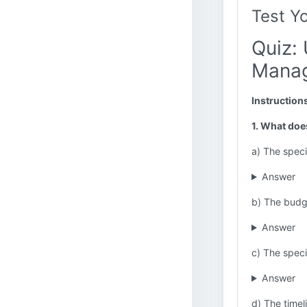
Test Y
Quiz: 
Manag
Instruction
1. What doe
a) The speci
Answer
b) The budge
Answer
c) The speci
Answer
d) The timel