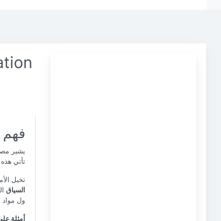
ation
فهم م
يشير مصطلح
تأتي هذه 
تخيل الأم
السياق
ال
ول مواد 
أمثلة على PMA