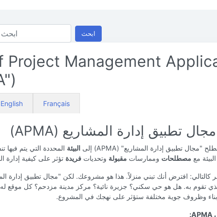
ابحث
f Project Management Applic
")
English
Français
جال تطبيق إدارة المشاريع (APMA)
 "مجال تطبيق إدارة المشاريع" (APMA) إلى
البيئة
المحددة التي يتم فيها تن
البيئة مع
مصطلحات
وممارسات
مقبولة
وتحديات
فريدة
تؤثر على كيفية إدارة ا
ر كالتالي: افترض أنك تبني منزلاً. هذا هو مشروعك. لكن "مجال تطبيق إدارة الم
ذي تقوم به. هل هو حي سكني؟ جزيرة نائية؟ مركز مدينة مزدحم؟ كل موقع له 
بناء وظروف جوية مختلفة ستؤثر على نهجك في المشروع.
A: