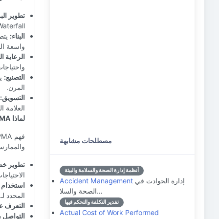
تطوير الب
Waterfall و Scrum ولغات البرمجة المح
البناء:
واسعة الن
الرعاية ا
واحتياجات
التصنيع:
المرن.
التسويق:
العلامة ا
لماذا APMA مهم؟
مصطلحات مشابهة
والممارسا
تطوير خط
أنظمة إدارة الصحة والسلامة والبيئة
الاحتياجات ا
إدارة الحوادث في
Accident Management
استخدام ا
الصحة والسلا…
المحدد لـ APMA.
تقدير التكلفة والتحكم فيها
التعرف عل
Actual Cost of Work Performed
التواصل ب