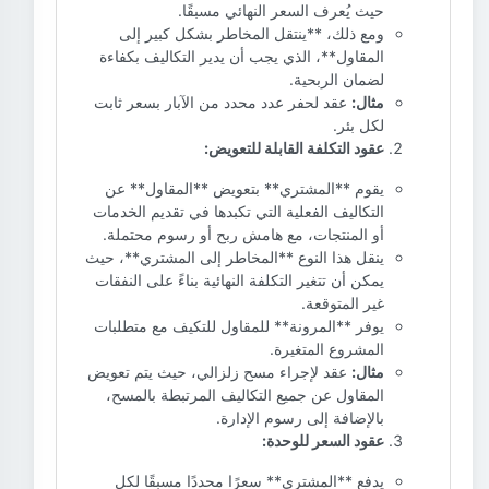
حيث يُعرف السعر النهائي مسبقًا.
ومع ذلك، **ينتقل المخاطر بشكل كبير إلى
المقاول**، الذي يجب أن يدير التكاليف بكفاءة
لضمان الربحية.
مثال:
عقد لحفر عدد محدد من الآبار بسعر ثابت
لكل بئر.
عقود التكلفة القابلة للتعويض:
يقوم **المشتري** بتعويض **المقاول** عن
التكاليف الفعلية التي تكبدها في تقديم الخدمات
أو المنتجات، مع هامش ربح أو رسوم محتملة.
ينقل هذا النوع **المخاطر إلى المشتري**، حيث
يمكن أن تتغير التكلفة النهائية بناءً على النفقات
غير المتوقعة.
يوفر **المرونة** للمقاول للتكيف مع متطلبات
المشروع المتغيرة.
مثال:
عقد لإجراء مسح زلزالي، حيث يتم تعويض
المقاول عن جميع التكاليف المرتبطة بالمسح،
بالإضافة إلى رسوم الإدارة.
عقود السعر للوحدة:
يدفع **المشتري** سعرًا محددًا مسبقًا لكل