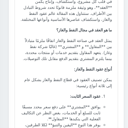
في قلب كل مشروع، واستكشاف، وإنتاج يكمن
**العقد**، وهو وثيقة ملزمة قانونًا تحدد شروط التبادل
بين الأطراف. ستتناول هذه المقالة عالم عقود النفط
والغاز، واستكشاف عناصرها الأساسية وأنواعها المختلفة.
ما هو العقد في مجال النفط والغاز؟
يمثل العقد في صناعة النفط والغاز اتفاقًا ملزمًا متبادلاً
بين **المقاول** و **المشتري** (غالبًا شركة نفط
وغاز). يتعهد المقاول بتقديم خدمات أو منتجات محددة،
بينما يلتزم المشتري بتقديم الدفع مقابل تلك التوصيلات.
أنواع عقود النفط والغاز:
يمكن تصنيف العقود في قطاع النفط والغاز بشكل عام
إلى ثلاثة أنواع رئيسية:
عقود السعر الثابت:
يوافق **المشتري** على دفع سعر محدد مسبقًا
ثابت للسلع أو الخدمات، بغض النظر عن التكاليف
الفعلية التي يتكبدها **المقاول**.
يوفر هذا النوع **اليقين والتنبؤ** لكلا الطرفين،