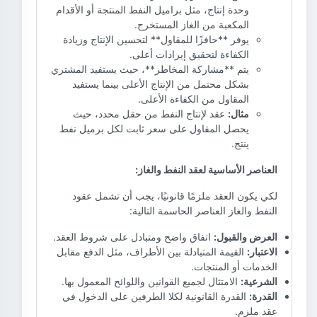
وحدة إنتاج، مثل براميل النفط المنتجة أو الأقدام
المكعبة من الغاز المستخرج.
يوفر **حافزًا للمقاول** لتحسين الإنتاج وزيادة
الكفاءة لتحقيق إيرادات أعلى.
يتم **مشاركة المخاطر**، حيث يستفيد المشتري
بشكل محتمل من الإنتاج الأعلى بينما يستفيد
المقاول من الكفاءة الأعلى.
مثال:
عقد لإنتاج النفط من حقل محدد، حيث
يحصل المقاول على سعر ثابت لكل برميل نفط
ينتج.
العناصر الأساسية لعقد النفط والغاز:
لكي يكون العقد ملزمًا قانونيًا، يجب أن تشمل عقود
النفط والغاز العناصر الحاسمة التالية:
العرض والقبول:
اتفاق واضح ومتبادل على شروط العقد.
الاعتبار:
القيمة المتبادلة بين الأطراف، مثل الدفع مقابل
الخدمات أو المنتجات.
الشرعية:
الامتثال لجميع القوانين واللوائح المعمول بها.
القدرة:
القدرة القانونية لكلا الطرفين على الدخول في
عقد ملزم.