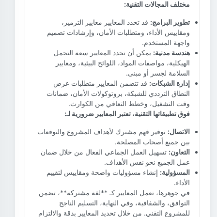
مختلف المجالات التقنية:
تطوير البرامج:
قد تحدد المعايير معايير الترميز،
ومقاييس الأداء، ومتطلبات الأمان، وإرشادات تصميم
واجهة المستخدم.
هندسة مدنية:
يمكن أن تحدد المعايير سعة التحمل
الهيكلية، مواصفات المواد، اللوائح البيئية، ومعايير
السلامة لجسر أو مبنى.
إدارة الشبكات:
قد تتضمن المعايير متطلبات عرض
النطاق الترددي للشبكة، بروتوكولات الأمان، ضمانات
وقت التشغيل، وخطط التعافي من الكوارث.
فوق تطبيقاتها التقنية، تعتبر المعايير ضرورية لـ:
الاتصال:
توفير فهم مشترك لأهداف المشروع والتوقعات
بين جميع أصحاب المصلحة.
التعاون:
تسهيل العمل الجماعي الفعال من خلال ضمان
عمل الجميع نحو نفس الأهداف.
المسؤولية:
إنشاء مسؤوليات واضحة ومقاييس لتقييم
الأداء.
في جوهرها، تعمل المعايير كـ **لغة مشتركة**، تضمن
التوافق، والشفافية، وفي النهاية، التسليم الناجح
للمشروع التقني. من خلال تحديد المعايير بدقة والالتزام