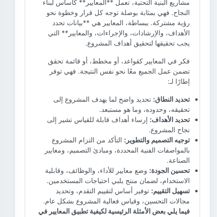
مشاريع البنية التحتية، تعمل **المعايير** كأساس لبناء
النجاح. فهي بمثابة بوصلة توجه كل قرار وخطوة نحو
رؤية مشتركة. ببساطة، المعايير هي **بيانات تحدد
الأهداف، والإرشادات، والإجراءات، والمعايير** التي
يجب تحقيقها لتحقيق أهداف المشروع.
فكر في المعايير كقواعد، أو مخطط، أو قائمة تحقق
تضمن عمل الجميع معًا نحو نفس النتيجة. فهي توفر
إطارًا لـ:
تحديد النطاق:
تحديد واضح لما يهدف المشروع إلى
تحقيقه، وحدوده، وما هو مستبعد.
تحديد الأهداف:
إرساء أهداف قابلة للقياس تشير إلى
نجاح المشروع.
توجيه التصميم والتطوير:
التأكد من التزام المشروع
بالمواصفات الفنية المحددة، ومبادئ التصميم، ومعايير
الصناعة.
تحسين الجودة:
وضع معايير للأداء، والوظائف، وقابلية
الاستخدام، لضمان منتج يلبي احتياجات المستخدمين.
تسهيل التقييم:
توفير أساس لتقييم التقدم، وتحديد
مجالات التحسين، وقياس فعالية المشروع بشكل عام.
فيما يلي بعض الأمثلة الرئيسية لكيفية تطبيق المعايير في