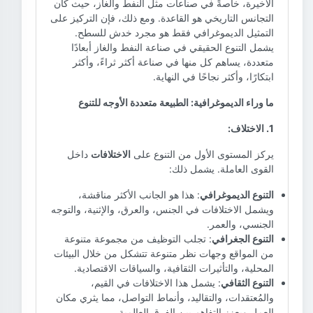
الأخيرة، خاصةً في صناعات مثل النفط والغاز، حيث كان
التجانس التاريخي هو القاعدة. ومع ذلك، فإن التركيز على
التمثيل الديموغرافي فقط هو مجرد خدش للسطح.
يشمل التنوع الحقيقي في صناعة النفط والغاز أبعادًا
متعددة، يساهم كل منها في صناعة أكثر ثراءً، وأكثر
ابتكارًا، وأكثر نجاحًا في النهاية.
ما وراء الديموغرافية: الطبيعة متعددة الأوجه للتنوع
1. الاختلاف:
يركز المستوى الأول من التنوع على
الاختلافات
داخل
القوى العاملة. يشمل ذلك:
التنوع الديموغرافي
: هذا هو الجانب الأكثر مناقشة،
ويشمل الاختلافات في الجنس، والعرق، والإثنية، والتوجه
الجنسي، والعمر.
التنوع الجغرافي
: تجلب التوظيف من مجموعة متنوعة
من المواقع وجهات نظر متنوعة تتشكل من خلال البيئات
المحلية، والتأثيرات الثقافية، والسياقات الاقتصادية.
التنوع الثقافي
: يشمل هذا الاختلافات في القيم،
والمُعتقدات، والتقاليد، وأنماط التواصل، مما يثري مكان
العمل ويعزز التفاهم بين الفرق العالمية.