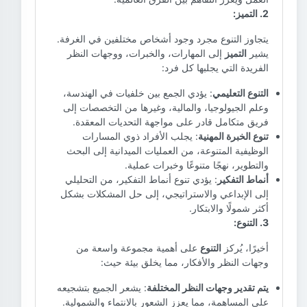
2. التميز:
يتجاوز التنوع مجرد وجود أشخاص مختلفين في الغرفة.
يشير
التميز
إلى المهارات، والخبرات، ووجهات النظر
الفريدة التي يجلبها كل فرد:
التنوع التعليمي
: يؤدي الجمع بين خلفيات في الهندسة،
وعلم الجيولوجيا، والمالية، وغيرها من التخصصات إلى
فريق متكامل قادر على مواجهة التحديات المعقدة.
تنوع الخبرة المهنية
: يجلب الأفراد ذوي المسارات
الوظيفية المتنوعة، من العمليات الميدانية إلى البحث
والتطوير، نهجًا متنوعًا وخبرات عملية.
أنماط التفكير
: يؤدي تنوع أنماط التفكير، من التحليلي
إلى الإبداعي والاستراتيجي، إلى حل المشكلات بشكل
أكثر شمولًا والابتكار.
3. التنوع:
أخيرًا، يُركز
التنوع
على أهمية مجموعة واسعة من
وجهات النظر والأفكار، مما يخلق بيئة حيث:
يتم تقدير وجهات النظر المختلفة
: يشعر الجميع بتشجيعه
على المساهمة، مما يعزز الشعور بالانتماء والشمولية.