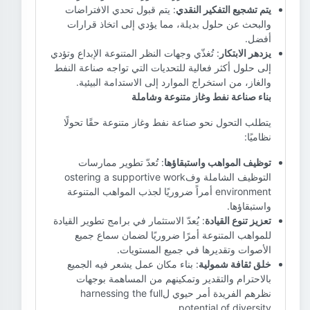
يتم تشجيع التفكير النقدي
: يتم قبول تحدي الافتراضات
والبحث عن حلول بديلة، مما يؤدي إلى اتخاذ قرارات
أفضل.
يزدهر الابتكار
: تُغذّي وجهات النظر المتنوعة الإبداع وتؤدي
إلى حلول أكثر فعالية للتحديات التي تواجه صناعة النفط
والغاز، من استخراج الموارد إلى الاستدامة البيئية.
بناء صناعة نفط وغاز متنوعة وشاملة
يتطلب التحول نحو صناعة نفط وغاز متنوعة حقًا تحولًا
نظاميًا:
توظيف المواهب واستبقاؤها
: تُعدّ تطوير ممارسات
التوظيف الشاملة وفostering a supportive work
environment أمراً ضروريًا لجذب المواهب المتنوعة
واستبقاؤها.
تعزيز تنوع القيادة
: يُعدّ الاستثمار في برامج تطوير القيادة
للمواهب المتنوعة أمرًا ضروريًا لضمان سماع جميع
الأصوات وتقديرها في جميع المستويات.
خلق ثقافة شمولية
: بناء مكان عمل يشعر فيه الجميع
بالاحترام والتقدير وتمكينهم من المساهمة بوجهات
نظرهم الفريدة أمر حيوي لharnessing the full
potential of diversity.