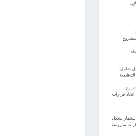
ئج.
.
لمشروع
ته.
يل شامل.
لتنظيمية
مشروع.
اتخاذ قرارات
استثمار بشكل
رارات مدروسة