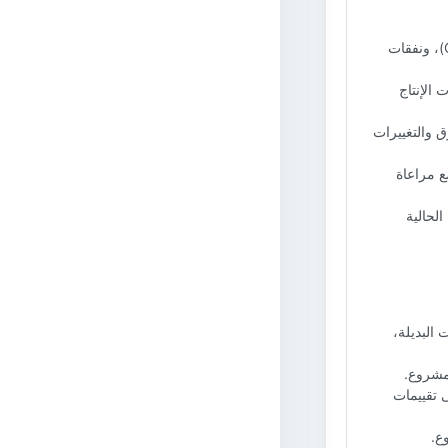
**تقدير التكلفة:** التنبؤ بدقة بتكاليف المشروع، بما في ذلك نفقات رأس المال (CAPEX)، ونفقات
 الإنتاج
ق والتغييرات
ع مراعاة
مة الحالية
 البديلة،
لمشروع.
 تقييمات
ع.