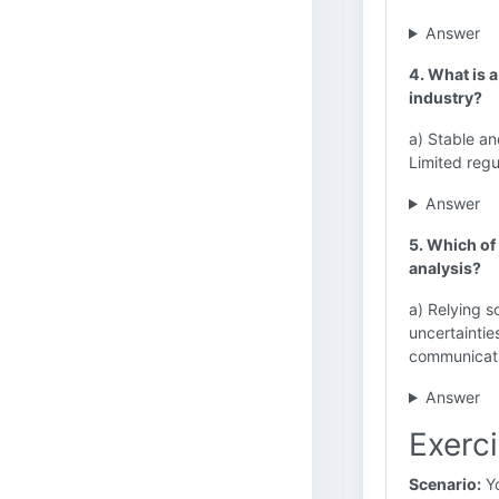
Answer
4. What is a
industry?
a) Stable an
Limited regu
Answer
5. Which of
analysis?
a) Relying so
uncertaintie
communicati
Answer
Exerc
Scenario:
Yo