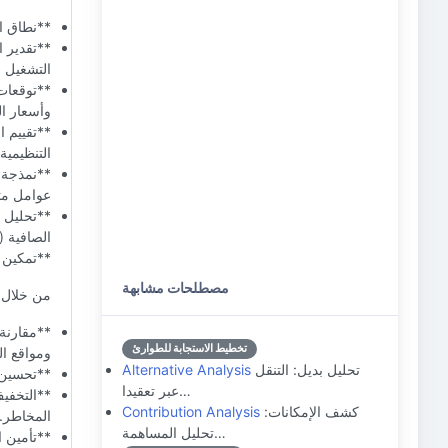
**نطاق ال
التشغيل (OPEX)، والطوارئ المحتمل
**توقعات 
وأسعار ال
**تقييم ا
التنظيمية
**نمذجة م
عوامل مثل
الصافية (NPV)، ومعدل العائد الداخلي (IRR)، وفترة الاسترداد
**تمكين 
مصطلحات مشابهة
من خلال ت
**مقارنة 
تخطيط الاستجابة للطوارئ
ومواقع ال
تحليل بديل: التنقل
Alternative Analysis
**تحسين ا
عبر تعقيدا…
**التخفيف
كشف الإمكانات:
Contribution Analysis
المخاطر.
تحليل المساهمة…
**تأمين ا