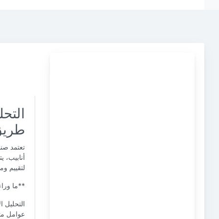
التحل
طريق
تعتمد صنا
أنابيب، يت
لتقييم وم
**ما وراء
التحليل ا
عوامل متع