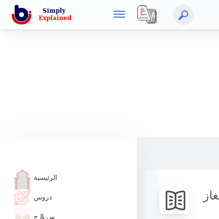
الرئيسية
از
دروس
س & ج