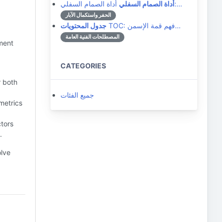
أداة الصمام السفلي:…
أداة الصمام السفلي
الحفر واستكمال الآبار
TOC: فهم قمة الإسمن…
جدول المحتويات
المصطلحات الفنية العامة
tment
CATEGORIES
r both
جميع الفئات
metrics
ctors
.
olve