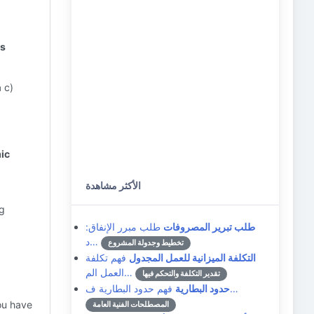
as
 c)
mic
الأكثر مشاهدة
ng
طلب تبرير المصروفات
طلب مبرر الإنفاق:
د…
تخطيط وجدولة المشروع
التكلفة الميزانية للعمل المجدول
فهم تكلفة
العمل الم…
تقدير التكلفة والتحكم فيها
فهم حدود البطارية ف…
حدود البطارية
ou have
المصطلحات الفنية العامة