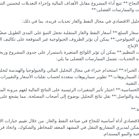
نجاح:** تتبع أداء المشروع مقابل الأهداف المالية وإجراء التعديلات لتحسين النتا
ات والممارسات الفضلى:**
حليل الاقتصادي في مجال النفط والغاز تحديات فريدة، بما في ذلك:
عار السلع:** أسعار النفط والغاز المتقلبة تجعل التنبؤ على المدى الطويل صعبًا
 الجيولوجي:** يمكن أن تؤثر الظروف الجيولوجية غير المتوقعة على تكاليف ا
لإنتاج.
 التنظيم:** يمكن أن تؤثر اللوائح المتغيرة باستمرار على جدوى المشروع وربحي
ه التحديات، تشمل الممارسات الفضلى ما يلي:
لخبراء:** استخدام خبراء في مجال التحليل المالي والجيولوجيا والهندسة لتحل
لسيناريوهات:** تطوير سيناريوهات متعددة لحساب تقلبات الأسعار والتغييرات ا
لتقنية.
لحساسية:** اختبار تأثير المتغيرات الرئيسية على النتائج المالية لفهم مرونة ال
ة والتواصل:** نقل نتائج التحليل بوضوح إلى أصحاب المصلحة، مما يشجع على 
ة:**
لاقتصادي أداة أساسية للنجاح في صناعة النفط والغاز. من خلال تقييم خيارات ال
مكن لمديري المشاريع التنقل في المشهد المعقد للمخاطر والشكوك، واتخاذ ق
حية والنمو المستدام.