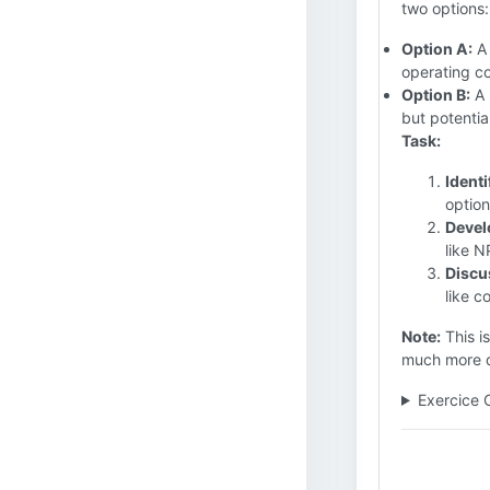
two options:
Option A:
A 
operating co
Option B:
A 
but potentia
Task:
Identi
option
Devel
like N
Discus
like 
Note:
This i
much more d
Exercice 