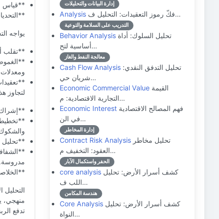
إدارة البيانات والتحليلات
**قياس ال
فكّ رموز التعقيدات: التحليل ف…
Analysis
**التحدي
التدريب على السلامة والتوعية
يواجه الت
تحليل السلوك: أداة
Behavior Analysis
أساسية لتح…
**تقلب أس
معالجة النفط والغاز
**الغموض
تحليل التدفق النقدي:
Cash Flow Analysis
ومعدلات ا
شريان حي…
**تعقيدات
القيمة
Economic Commercial Value
لتجاوز هذ
التجارية الاقتصادية: م…
فهم المصالح الاقتصادية
Economic Interest
**إشراك ا
في الن…
**تخطيط ا
إدارة المخاطر
والشكوك ا
تحليل مخاطر
Contract Risk Analysis
**تحليل ا
العقود: التخفيف م…
**الشفافي
مدروسة.
الحفر واستكمال الآبار
كشف أسرار الأرض: تحليل
core analysis
**الخلاص
اللب ف…
التحليل ا
هندسة المكامن
منهجي، ي
كشف أسرار الأرض: تحليل
Core Analysis
تدفع الرب
النواة…