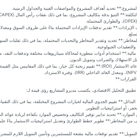
مشروع:** تحديد أهداف المشروع والمواصفات الفنية والجداول الزمنية.
ة.
الإيرادات:** تقدير تدفقات الإيرادات المحتملة بناءً على ظروف السوق ومعدلات
سلع.
لمخاطر:** تحديد وتقدير المخاطر والتحديات المحتملة، بما في ذلك تقلبات السو
 والتعقيدات الجيولوجية.
الية:** استخدام أدوات متطورة لمحاكاة سيناريوهات مختلفة وتدفقات النقد، م
 الاستهلاك والضرائب وتمويل الديون.
**تحليل عائد الاستثمار (ROI):** تقييم ربحية كل خيار، بما في ذلك المقاييس مثل القي
.
القرارات:**
طبيق التحليل الاقتصادي، يكتسب مديرو المشاريع رؤى قيمة لـ:
البدائل:** تقييم الجدوى المالية لخيارات المشروع المختلفة، بما في ذلك التقنيات
حفر، أو استراتيجيات التطوير.
لموارد:** تحديد تدابير توفير التكاليف وتخصيص الموارد بكفاءة لزيادة عوائد ا
 من المخاطر:** تطوير خطط الطوارئ وتعديل استراتيجيات الاستثمار بناءً على
لتمويل:** تقديم توقعات مالية مقنعة للمستثمرين وتأمين التمويل اللازم للمشرو