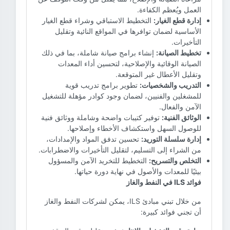
العمل ويُعظم الكفاءة.
إدارة قطع الغيار:
التخطيط الاستباقي وشراء قطع الغيار
الأساسية لضمان توافرها في المواقع النائية وتقليل
التأخيرات.
تخطيط الصيانة:
إنشاء برامج صيانة شاملة، بما في ذلك
الصيانة الوقائية والإصلاحية، لتحسين أداء المعدات
وتقليل الأعطال غير المتوقعة.
التدريب والشخصيات:
تطوير برامج تدريب قوية
للمشغلين والفنيين، لضمان وجود كوادر مؤهلة للتشغيل
الآمن والفعال.
الوثائق الفنية:
توفير كتيبات واضحة وشاملة ووثائق فنية
للوصول السهل واستكشاف الأخطاء وإصلاحها.
إدارة سلسلة التوريد:
تحسين تدفق المواد والإمدادات،
من الشراء إلى التسليم، لتقليل التأخيرات والاضطرابات.
التخلص والتسريح:
التخطيط للتخريد الآمن والمسؤول
بيئيًا للمعدات والأصول في نهاية دورة حياتها.
فوائد ILS في النفط والغاز
من خلال تبني مبادئ ILS، يمكن لشركات النفط والغاز
أن تجني فوائد كبيرة: