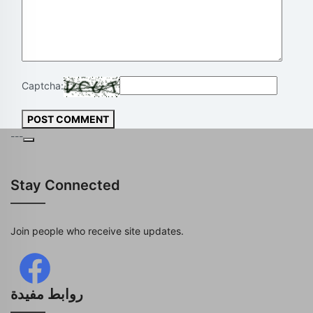
Captcha:
POST COMMENT
---
Stay Connected
Join people who receive site updates.
روابط مفيدة