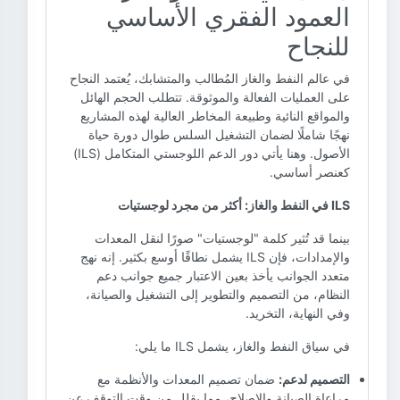
العمود الفقري الأساسي
للنجاح
في عالم النفط والغاز المُطالب والمتشابك، يُعتمد النجاح
على العمليات الفعالة والموثوقة. تتطلب الحجم الهائل
والمواقع النائية وطبيعة المخاطر العالية لهذه المشاريع
نهجًا شاملًا لضمان التشغيل السلس طوال دورة حياة
الأصول. وهنا يأتي دور الدعم اللوجستي المتكامل (ILS)
كعنصر أساسي.
ILS في النفط والغاز: أكثر من مجرد لوجستيات
بينما قد تُثير كلمة "لوجستيات" صورًا لنقل المعدات
والإمدادات، فإن ILS يشمل نطاقًا أوسع بكثير. إنه نهج
متعدد الجوانب يأخذ بعين الاعتبار جميع جوانب دعم
النظام، من التصميم والتطوير إلى التشغيل والصيانة،
وفي النهاية، التخريد.
في سياق النفط والغاز، يشمل ILS ما يلي:
التصميم لدعم:
ضمان تصميم المعدات والأنظمة مع
مراعاة الصيانة والإصلاح، مما يقلل من وقت التوقف عن