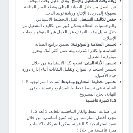
زيادة وقت التشغيل والإنتاج:
يؤدي تقليل وقت التوقف
عن العمل من خلال الصيانة المثلى وقطع الغيار المتاحة
بسهولة إلى زيادة الإنتاج وزيادة توليد الدخل.
خفض تكاليف التشغيل:
يُقلل التخطيط الاستباقي
واللوجستيات الفعالة بشكل كبير من تكاليف التشغيل من
خلال تقليل وقت التوقف عن العمل غير المتوقع ونفقات
الإصلاح.
تحسين السلامة والموثوقية:
تضمن برامج الصيانة
الشاملة والكادر المُدرب بيئة عمل أكثر أمانًا وتعزز
موثوقية التشغيل.
تحسين الأداء البيئي:
تُشجع ILS الاستدامة من خلال
تحسين استخدام الموارد وتقليل النفايات أثناء إدارة دورة
حياة الأصول.
تحسين تخطيط المشاريع وتنفيذها:
تُساعد استراتيجية ILS
الشاملة في تبسيط تخطيط المشاريع وتنفيذها، وفي
النهاية، نجاح المشروع.
ILS كميزة تنافسية
في صناعة النفط والغاز التنافسية للغاية، لا يُعد ILS
مجرد أفضل ممارسة، بل إنه مُميز أساسي. من خلال
تنفيذ استراتيجية ILS قوية، يمكن للشركات اكتساب
ميزة تنافسية من خلال: