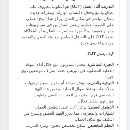
التدريب أثناء العمل (OJT)
هو أسلوب معروف على
نطاق واسع وفعال لاكتساب مهارات ومعرفة جديدة
بشكل مباشر في مكان العمل. يركز هذا النهج العملي
على الخبرة العملية، ويغمر المتدربين في سيناريوهات
ومهام حقيقية. بدلاً من المحاضرات النظرية أو المحاكاة،
يعتمد OJT على التفاعل المباشر مع بيئة العمل والتوجيه
من خبراء ذوي خبرة.
كيف يعمل OJT:
الخبرة المباشرة:
يتعلم المتدربون من خلال أداء المهام
الفعلية المطلوبة في دورهم، تحت إشراف موظفين ذوي
خبرة.
التوجيه والتدريب:
يوفر مرشد أو مدرب معين توجيهات
وملاحظات ودعمًا طوال العملية. يضمن هذا النهج
الشخصي فهم المتدربين لتعقيدات العمل وتطوير
مهاراتهم بشكل فعال.
التطبيق العملي:
يركز OJT على التطبيق العملي
للمهارات والمعرفة، مما يعزز الفهم العميق ويسرع من
التكيف مع مكان العمل.
التعلم المخصص:
يمكن تخصيص محتوى وتيرة التدريب