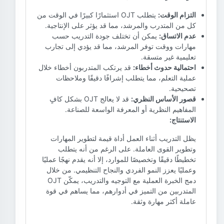
التزام الوقت:
يتطلب OJT استثمارًا كبيرًا في الوقت من
كل من المتدرب والمرشد، مما قد يؤثر على الإنتاجية.
عدم الاتساق:
يمكن أن تختلف جودة التدريب حسب
مهارات ووقت توفر المرشد، مما قد يؤدي إلى تجارب
تعليمية غير متسقة.
احتمالية حدوث أخطاء:
قد يرتكب المتدربون أخطاء خلال
عملية التعلم، مما يتطلب إشرافًا دقيقًا وملاحظات
تصحيحية.
قصور الأساس النظري:
قد لا يعالج OJT بشكل كافٍ
المفاهيم النظرية أو المعرفة الواسعة للصناعة.
الاستنتاج:
يظل التدريب أثناء العمل أداة قيمة لتطوير المهارات
وتطوير القوى العاملة. على الرغم من أنه يتطلب
تخطيطًا دقيقًا وتخصيصًا للموارد، إلا أنه يقدم نهجًا عمليًا
وعمليًا يعزز النمو الفردي والنجاح التنظيمي. من خلال
دمج الخبرة العملية مع التوجيه والتدريب، يمكّن OJT
المتدربين من التميز في أدوارهم، مما يساهم في قوة
عاملة أكثر مهارة وثقة.