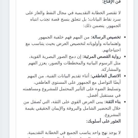
فن الإقناع:
لا تقتصر الخطابة التقديمية في مجال النفط والغاز على
سرد نقاط البيانات؛ بل تتعلق بنسج قصة تجذب انتباه
الجمهور. يتضمن ذلك:
تخصيص الرسالة:
من المهم فهم خلفية الجمهور
واهتماماته وأولوياته لتخصيص العرض بحيث يتناسب مع
احتياجاتهم.
رواية القصص المرئية:
إن دمج الصور البصرية القوية،
مثل الرسوم البيانية والمخططات والصور، يعزز الفهم
والمشاركة.
الاتصال العاطفي:
أثناء تقديم البيانات الفنية، من المهم
أيضًا التواصل مع الجمهور على المستوى العاطفي،
وتسليط الضوء على التأثير المحتمل للمشروع ومساهمته
في مستقبل أفضل.
بناء الثقة:
يبنى العرض القوي على الثقة، التي تُصقل من
خلال التحضير الشامل والبروفة والإيمان الحقيقي بقيمة
المشروع.
العثور على أسلوبك:
لا يوجد نهج واحد يناسب الجميع في الخطابة التقديمية.