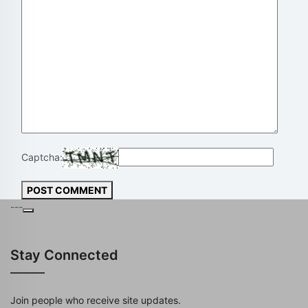
Captcha:
POST COMMENT
---
Stay Connected
Join people who receive site updates.