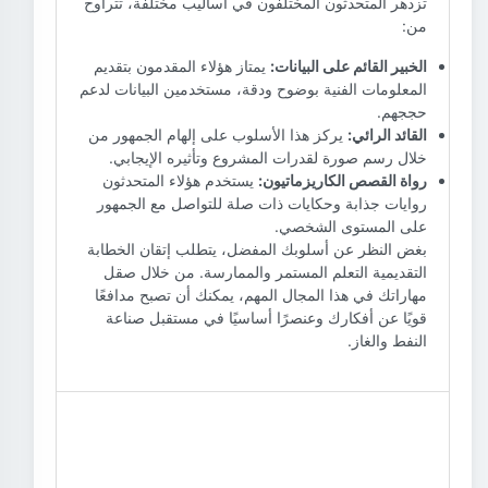
تزدهر المتحدثون المختلفون في أساليب مختلفة، تتراوح
من:
الخبير القائم على البيانات:
يمتاز هؤلاء المقدمون بتقديم
المعلومات الفنية بوضوح ودقة، مستخدمين البيانات لدعم
حججهم.
القائد الرائي:
يركز هذا الأسلوب على إلهام الجمهور من
خلال رسم صورة لقدرات المشروع وتأثيره الإيجابي.
رواة القصص الكاريزماتيون:
يستخدم هؤلاء المتحدثون
روايات جذابة وحكايات ذات صلة للتواصل مع الجمهور
على المستوى الشخصي.
بغض النظر عن أسلوبك المفضل، يتطلب إتقان الخطابة
التقديمية التعلم المستمر والممارسة. من خلال صقل
مهاراتك في هذا المجال المهم، يمكنك أن تصبح مدافعًا
قويًا عن أفكارك وعنصرًا أساسيًا في مستقبل صناعة
النفط والغاز.