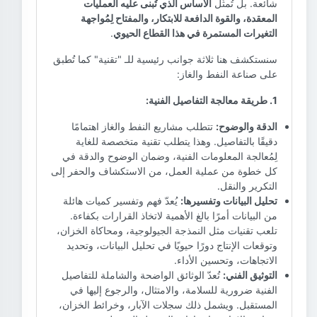
شائعة. بل تُمثّل
الأساس الذي تُبنى عليه العمليات
المعقدة، والقوة الدافعة للابتكار، والمفتاح لِمُواجهة
التغيرات المستمرة في هذا القطاع الحيوي
.
سنستكشف هنا ثلاثة جوانب رئيسية للـ "تقنية" كما تُطبق
على صناعة النفط والغاز:
1. طريقة معالجة التفاصيل الفنية:
الدقة والوضوح:
تتطلب مشاريع النفط والغاز اهتمامًا
دقيقًا بالتفاصيل. وهذا يتطلب تقنية متخصصة للغاية
لِمُعالجة المعلومات الفنية، وضمان الوضوح والدقة في
كل خطوة من عملية العمل، من الاستكشاف والحفر إلى
التكرير والنقل.
تحليل البيانات وتفسيرها:
يُعدّ فهم وتفسير كميات هائلة
من البيانات أمرًا بالغ الأهمية لاتخاذ القرارات بكفاءة.
تلعب تقنيات مثل النمذجة الجيولوجية، ومحاكاة الخزان،
وتوقعات الإنتاج دورًا حيويًا في تحليل البيانات، وتحديد
الاتجاهات، وتحسين الأداء.
التوثيق الفني:
تُعدّ الوثائق الواضحة والشاملة للتفاصيل
الفنية ضرورية للسلامة، والامتثال، والرجوع إليها في
المستقبل. ويشمل ذلك سجلات الآبار، وخرائط الخزان،