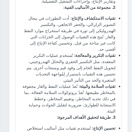
وتقارير الإنتاج، وإجراءات التشغيل التفصيلية.
2. مجموعة من الأساليب الفنية:
تقنيات الاستكشاف والإنتاج:
أدت التطورات في مجال
التصوير الزلزالي، والحفر الاتجاهي، والتكسير
الهيدروليكي إلى ثورة في طريقة استخراج موارد النفط
والغاز. تُتيح هذه التقنيات الوصول إلى الخزانات التي
كانت غير متاحة من قبل، وتحسين كفاءة الإنتاج إلى
أقصى حد.
تقنيات التكرير والمعالجة:
تُستخدم عمليات التكرير
المعقدة، مثل التكسير الحفزي والتحلل الهيدروجيني،
لتحويل النفط الخام إلى وقود قيم ومنتجات أخرى. يتم
تحسين هذه التقنيات باستمرار لِمُواجهة التحديات
المتغيرة والحد من التأثير البيئي.
تقنيات السلامة والبيئة:
تُعدّ عمليات النفط والغاز محفوفة
بالمخاطر بطبيعتها. تُعدّ بروتوكولات السلامة الفعالة، بما
في ذلك تحديد المخاطر، وتقييم المخاطر، وخطط
الاستجابة للطوارئ، ضرورية لتقليل الحوادث وحماية
البيئة.
3. طريقة لتحقيق الأهداف المرجوة:
تحسين الإنتاج:
تُستخدم تقنيات مثل أساليب استخلاص