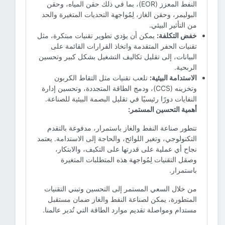
النفط المعزز (EOR)، بما في ذلك حقن المياه، وحقن
البوليمر، وحقن الغاز، لِمُواجهة التحديات المتغيرة والحد
من التأثير البيئي.
خفض التكلفة:
يمكن أن يؤدي تطوير تقنيات مبتكرة، مثل
تقنيات الحفر المتقدمة واتخاذ القرارات القائمة على
البيانات، إلى تقليل تكاليف التشغيل بشكل كبير وتحسين
الربحية.
الاستدامة البيئية:
تلعب تقنيات مثل التقاط الكربون
وتخزينه (CCS)، ودمج الطاقة المتجددة، وتحسين إدارة
النفايات دورًا رئيسيًا في تقليل البصمة البيئية للصناعة.
أهمية التحسين المستمر:
تتطور صناعة النفط والغاز باستمرار، مدفوعة بالتقدم
التكنولوجي، وتغير اللوائح، والحاجة إلى الاستدامة. يعتمد
نجاح أي عملية على قدرتها على التكيف، والابتكار،
وصقل التقنيات لِمُواجهة هذه المتطلبات المتغيرة
باستمرار.
من خلال السعي المستمر إلى التحسين وتبني التقنيات
المتطورة، يمكن لصناعة النفط والغاز ضمان مستقبل
مستدام ومواصلة تقديم موارد الطاقة التي تُدير عالمنا.