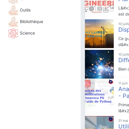
L&#x2
Outils
est d
Bibliothèque
10 juil
Dis
Science
Ce gu
d&#x
10 juil
Dif
Bien 
11 jui
Ana
- Pa
Prima
l&#x2
31 mai
Util