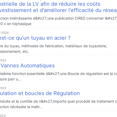
strielle de la LV afin de réduire les coûts
vestissement et d'améliorer l'efficacité du rése
ction intérréssante d&#x27;une publication CIRED concernat l&#x27;
0 v en triphasique
il 2024
est-ce qu'un tuyau en acier ?
ire du tuyau, méthodes de fabrication, matériaux de tuyauterie,
sionnement, etc.
2023
 Vannes Automatiques
oisième fonction essentielle d&#x27;une Boucle de régulation est la c
sure parr u…
2023
ulation et boucles de Régulation
nduite et le contôle de n&#x27;importe quel procédé de traitement 
ction nécéssite la maîtr…
2023