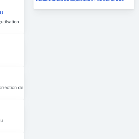
au
utilsation
orrection de
ou