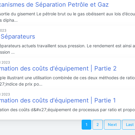
anismes de Séparation Petrôle et Gaz
sortie du gisement Le pétrole brut ou le gas obéissent aux lois d’éco
es dipha…
2023
 Séparateurs
éparateurs actuels travaillent sous pression. Le rendement est ainsi a
ession …
il 2023
imation des coûts d'équipement | Partie 2
le illustrant une utilisation combinée de ces deux méthodes de ratio
7;indice de prix po…
il 2023
imation des coûts d'équipement | Partie 1
ation des coûts d&#x27;équipement de processus par ratio et propo
1
2
Next
Last