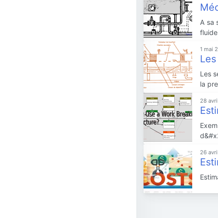
Méc
A sa 
fluid
1 mai 
Les
Les s
la pr
28 avr
Est
Exemp
d&#x2
26 avr
Est
Estim