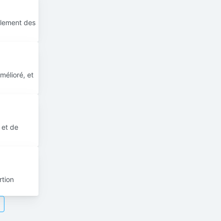
ulement des
mélioré, et
 et de
rtion