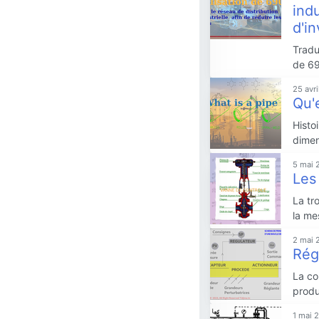
indu
d'in
Tradu
de 69
25 avr
Qu'
Histo
dimen
5 mai 
Les
La tr
la me
2 mai 
Rég
La co
produ
1 mai 