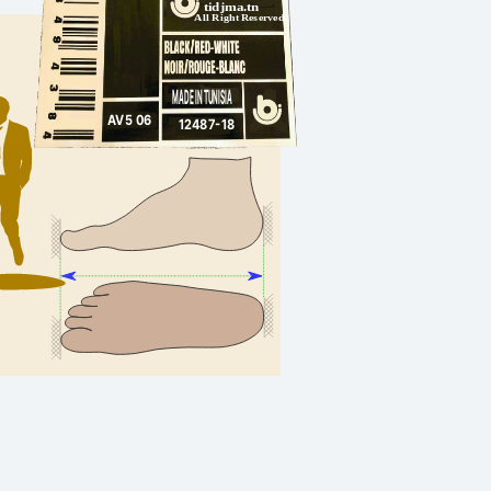
tidjma.tn
All Right Reserved
MADE IN TUNISIA
AV5 06
12487-18