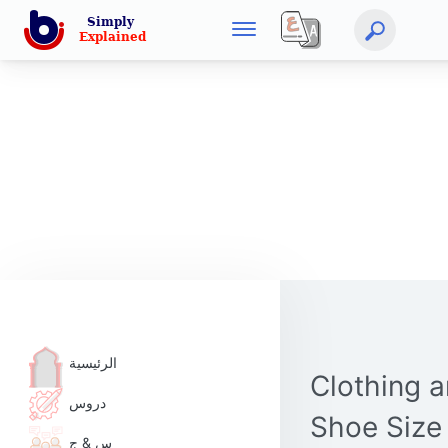
الرئيسية
Clothing 
دروس
Shoe Size
س & ج