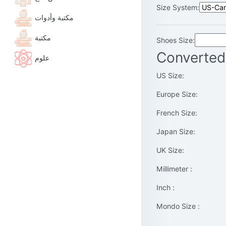
Size System:
مكتبة وأدوات
مكتبة
Shoes Size:
Converted
علوم
US Size:
Europe Size:
French Size:
Japan Size:
UK Size:
Millimeter :
Inch :
Mondo Size :