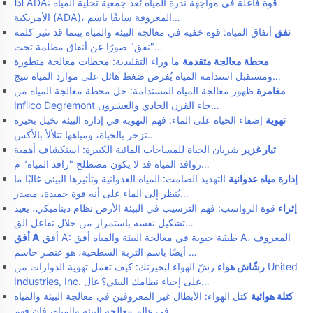
ADA: قوة فاعلة في مواجهة ندرة المياه تُعد جمعية تحلية المياه
آدا
الأمريكية (ADA)، المعروفة سابقًا باسم…
نفق
أنفاق المياه: قوة خفية في معالجة البيئة والمياه بينما قد تثير كلمة
"نفق" صورًا عن أنفاق مظلمة تحت…
محطة معالجة متقدمة
ما وراء التقليدية: محطات معالجة متطورة
ومستقبل استدامة المياه يُفرض ضغط هائل على موارد المياه نتيج…
مغامرة
ظهور معالجة المياه المستدامة: حل محطة معالجة المياه من
Infilco Degremont جاء القرن الحادي والعشرون…
تهوية
إضفاء الحياة على الماء: فهم التهوية في إدارة البيئة تخيل بحيرة
تزخر بالحياة، ومياهها تتلألأ بالأكس…
تيار غزير
شريان الحياة للمساحات المائية الكبيرة: استكشاف أهمية
روافد المياه قد لا يكون مصطلح "رافد المياه" م…
إدارة مياه عدوانية
التهديد الصامت: المياه العدوانية وتأثيرها البيئي غالبًا ما
يُنظر إلى الماء على أنه قوة حميدة، مصدر…
إثراء
قوة الرواسب: فهم الترسيب في البيئة الأرض نظام ديناميكي، يعيد
تشكيل نفسه باستمرار من خلال تفاعل الق…
أفق A: طبقة حيوية في معالجة البيئة والمياه أفق A، المعروف
أفق A
أيضًا باسم التربة السطحية، هو عنصر حاسم …
رشّاش هواء
رشّ الهواء لبحيرتك: كيف تعمل تهوية الدوارات من United
Industries, Inc. على إحياء نظامك البيئي؟ غال…
كتلة هوائية
كتل الهواء: الأبطال غير المعروفين في معالجة البيئة والمياه
في عالم معالجة البيئة والمياه، فإن فهم …