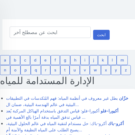
ابحث
a
b
c
d
e
f
g
h
i
j
k
l
m
n
o
p
q
r
s
t
u
v
w
x
y
z
الإدارة المستدامة للمياه
خزّان
بطل غير معروف في أنظمة المياه: فهم المُكدسات في التطبيقات
البيئية في عالم الهندسة البيئية، ضمان ال…
أكيورا-فلو
أكيورا-فلو: قياس التدفق باستخدام الهياكل المركبة يُعد
قياس تدفق المياه بدقة أمرًا بالغ الأهمية في …
أكرو-باك
أكرو-باك: حل مستدام لتنقية المياه في عالم الحلول البيئية،
يصبح الطلب على المياه النظيفة والآمنة أم…