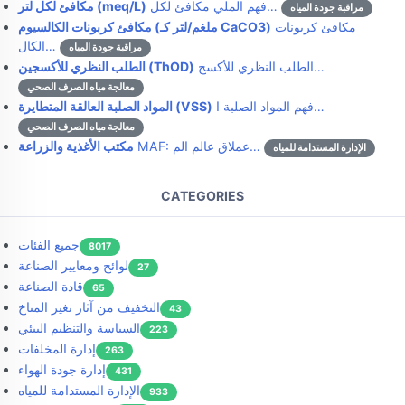
فهم الملي مكافئ لكل…
مكافئ لكل لتر (meq/L)
مراقبة جودة المياه
مكافئ كربونات
مكافئ كربونات الكالسيوم (ملغم/لتر كـ CaCO3)
الكال…
مراقبة جودة المياه
الطلب النظري للأكسج…
الطلب النظري للأكسجين (ThOD)
معالجة مياه الصرف الصحي
فهم المواد الصلبة ا…
المواد الصلبة العالقة المتطايرة (VSS)
معالجة مياه الصرف الصحي
MAF: عملاق عالم الم…
مكتب الأغذية والزراعة
الإدارة المستدامة للمياه
CATEGORIES
جميع الفئات
8017
لوائح ومعايير الصناعة
27
قادة الصناعة
65
التخفيف من آثار تغير المناخ
43
السياسة والتنظيم البيئي
223
إدارة المخلفات
263
إدارة جودة الهواء
431
الإدارة المستدامة للمياه
933