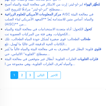
مُطَهّر الهواء
اير-او-ليتر: إرث من الابتكار في معالجة البيئة والمياه أصبح
مصطلح "اير-او-ليتر" مرادفًا للترويح الف…
AISC في معالجة البيئة
مركز المعلومات الأمريكي للعلوم الزراعية
والمياه: أساس متين للاستدامة يُعدّ **المعهد الأمريكي لبناء الصلب
(AISC)** من…
كحول
الكحول: أداة متعددة الاستخدامات في معالجة البيئة والمياه
الكحوليات، وهي فئة من المركبات العضوية تت…
طحالب
الطحالب: قوى صغيرة تُشكل جودة المياه الطحالب، تلك
الكائنات الحية الدقيقة التي غالبًا ما تُهمل، تلع…
قلوي
قلوية: البطل غير المعترف به في معالجة البيئة والمياه غالباً ما يُثير
مصطلح "القلوية" الالتباس، حي…
فلزات القلويات
الفلزات القلوية: أبطال غير متوقعين في معالجة البيئة
والمياه تُعرف الفلزات القلوية، وهي مجموعة من ا…
الاخير
التالي
3
2
1