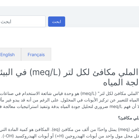
ابحث
English
Français
فهم الملي مكافئ لكل لتر (meq/L) في ال
جة المياه
مصطلح "الملي مكافئ لكل لتر" (meq/L) هو وحدة قياس شائعة الاستخدام في صناع
لمياه للتعبير عن تركيز الأيونات في المحلول. على الرغم من أنه قد يبدو غير م
المياه بدقة وتنفيذ استراتيجيات معالجة فعالة.
ملي مكافئ؟
الملي مكافئ (meq) يمثل واحدًا من ألف من مكافئ (eq). المكافئ هو كمي
ل مول واحد من أيونات الهيدروجين (H+) أو أيونات الهيدروكسيد (OH-).