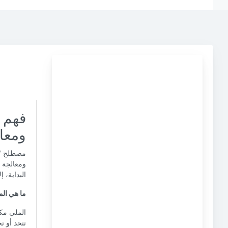
ومعال
ومعالجة ا
البداية، إلا أن فهم meq/L ضروري لتحليل جودة 
ما هي ال
تتحد أو تحل مح