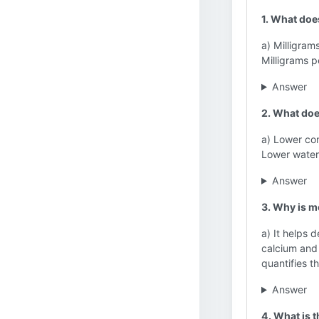
1. What doe
a) Milligrams
Milligrams per
Answer
2. What doe
a) Lower con
Lower water
Answer
3. Why is m
a) It helps 
calcium and 
quantifies t
Answer
4. What is 