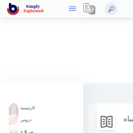
الرئيسية
ياه
دروس
س & ج