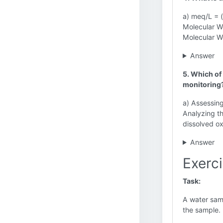
a) meq/L = 
Molecular W
Molecular W
Answer
5. Which of
monitoring
a) Assessing 
Analyzing t
dissolved o
Answer
Exerc
Task:
A water sam
the sample.