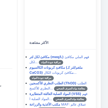
الأكثر مشاهدة
فهم الملي مكافئ
مكافئ لكل لتر (meq/L)
لكل…
مراقبة جودة المياه
مكافئ كربونات الكالسيوم (ملغم/لتر كـ
مكافئ كربونات الكال…
CaCO3)
مراقبة جودة المياه
الطلب
الطلب النظري للأكسجين (ThOD)
r
النظري للأكسج…
معالجة مياه الصرف الصحي
فهم
المواد الصلبة العالقة المتطايرة (VSS)
المواد الصلبة ا…
معالجة مياه الصرف الصحي
MAF: عملاق عالم
مكتب الأغذية والزراعة