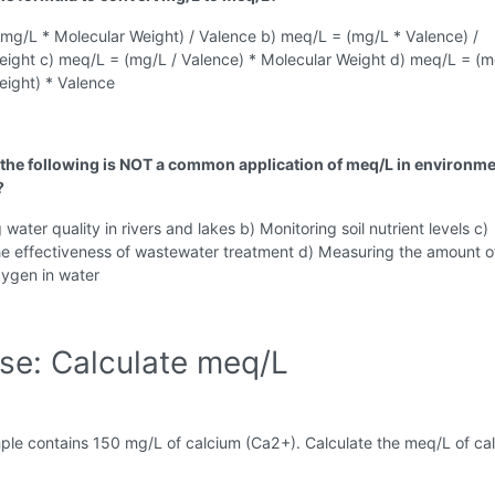
(mg/L * Molecular Weight) / Valence b) meq/L = (mg/L * Valence) /
eight c) meq/L = (mg/L / Valence) * Molecular Weight d) meq/L = (m
eight) * Valence
 the following is NOT a common application of meq/L in environme
?
water quality in rivers and lakes b) Monitoring soil nutrient levels c)
he effectiveness of wastewater treatment d) Measuring the amount o
xygen in water
ise: Calculate meq/L
ple contains 150 mg/L of calcium (Ca2+). Calculate the meq/L of cal