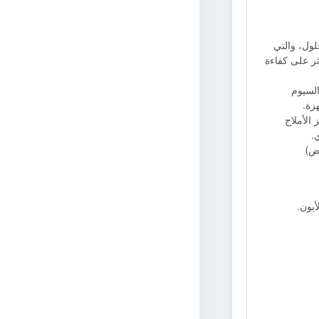
حلول، والتي
ؤثر على كفاءة
لكالسيوم
زة.
 الأملاح
.
حمض)
أيون.