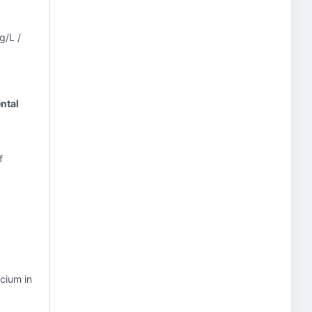
g/L /
ntal
f
cium in