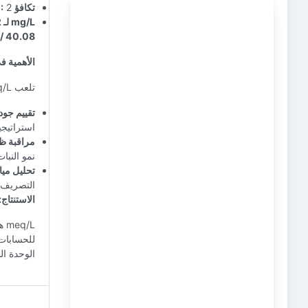
تكافؤ Ca2+:
2
mg/L لـ Ca2+:
 * 2) / 40.08
الأهمية في
تلعب meq/L أيضًا دورًا رئيسيًا في المراقبة البيئية. يتم استخدامه ل:
تقييم جودة
استراتيجي
مراقبة ظ
نمو النبات
تحليل مي
التصريف.
الاستنتاج:
/L
للحسابات 
الوحدة ال