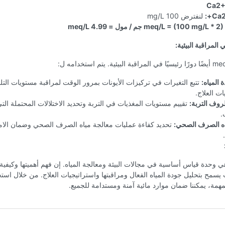
لنفترض 100 mg/L
meq/L = (100 mg/L جم / مول = 4.99 meq/L
 المراقبة البيئية:
 المياه:
تتبع التغيرات في تركيزات الأيونات بمرور الوقت لمراقبة مستويات التلو
ات العلاج.
روف التربة:
تقييم مستويات المغذيات في التربة وتحديد الاختلالات المحتملة الت
.
اه الصرف الصحي:
تحديد كفاءة عمليات معالجة مياه الصرف الصحي وضمان الامتث
meq هي وحدة قياس أساسية في مجالات البيئة ومعالجة المياه. إن فهم أهميتها وكيفية
يسمح بتحليل جودة المياه الفعال ومراقبتها واستراتيجيات العلاج. من خلال است
مهمة، يمكننا ضمان موارد مائية آمنة ومستدامة للجميع.