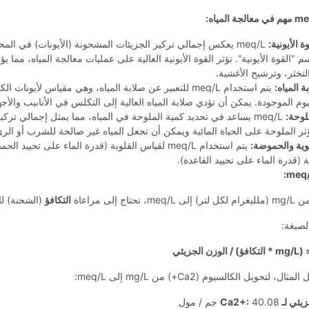
 الأيونية:
meq/L يعكس إجمالي تركيز الجزيئات المشحونة (الأيونات) في الم
م "القوة الأيونية". تؤثر القوة الأيونية العالية على عمليات معالجة المياه، مما ي
التخثر، وترشيح الأغشية.
ة المياه:
يتم استخدام meq/L للتعبير عن صلابة المياه، وهي مقياس لأيونات ا
وم الموجودة. يمكن أن تؤدي صلابة المياه العالية إلى التكلس في الأنابيب والأجه
لوحة:
meq/L يساعد في تحديد كمية الملوحة في المياه، مما يمثل إجمالي تركيز
تؤثر الملوحة على الحياة المائية ويمكن أن تجعل المياه غير صالحة للشرب أو الري
لوية والحموضة:
يتم استخدام meq/L لقياس القلوية (قدرة الماء على تحييد ال
(قدرة الماء على تحييد القاعدة).
 تحتاج إلى مراعاة
التكافؤ
(الشحنة) لل
لصيغة:
ل، لتحويل الكالسيوم (Ca2+) من mg/L إلى meq/L:
ي لـ Ca2+:
40.08 جم / مول