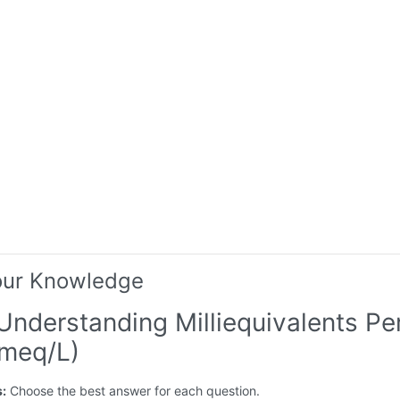
our Knowledge
Understanding Milliequivalents Pe
(meq/L)
s:
Choose the best answer for each question.