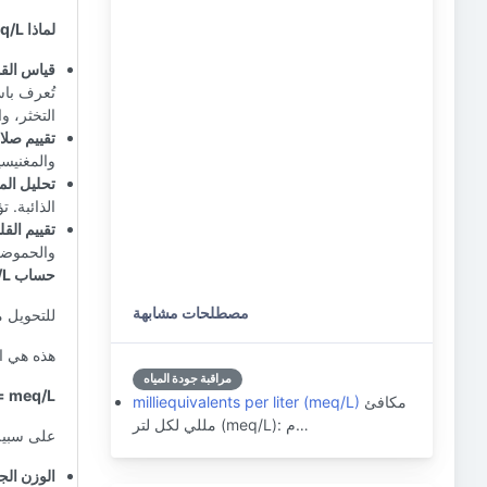
لماذا meq/L مهم في معالجة المياه:
قياس القوة
تُعرف باس
التخثر، و
تقييم صلاب
والمغنيسي
تحليل الم
الذائبة. 
تقييم الق
والحموضة 
حساب meq/L:
مصطلحات مشابهة
للتحويل من mg/L (ملليغرام لكل لتر) إلى meq/L،
هذه هي ا
مراقبة جودة المياه
meq/L = (mg/L * التكافؤ) / الوزن الجزيئي
مكافئ
milliequivalents per liter (meq/L)
مللي لكل لتر (meq/L): م…
على سبيل المثا
الوزن الجزيئ