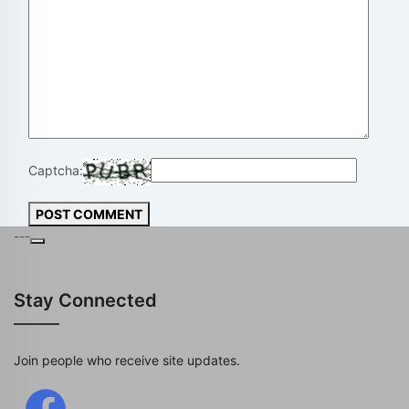
Captcha:
POST COMMENT
---
Stay Connected
Join people who receive site updates.