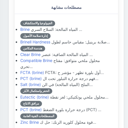
مصطلحات مشابهة
الجيولوجيا والاستكشاف
المياه المالحة: السلاح السري …
Brine
إدارة سلامة الأصول
صلابة برينيل: مقياس حاسم لطول…
Brinell Hardness
هندسة المكامن
المياه المالحة الصافية: عنصر …
Clear Brine
محلول ملحي متوافق: مفتاح
Compatible Brine
تحري…
FCTA: أول بلورة تظهر - مؤشر ح…
FCTA (brine)
فهم درجة حرارة التبلور تحت ال…
PCT (brine)
الملح (المياه المالحة) في الن…
Salt (brine)
الحفر واستكمال الآبار
محلول ملحي يوتكتيكي: لغز نقطة…
Eutectic (brine)
مرافق الانتاج
درجة حرارة بلورة الضغط (PCT) …
PCT (brine)
المصطلحات الفنية العامة
قوة محلول كلوريد الزنك: حل ك…
Zinc Brine