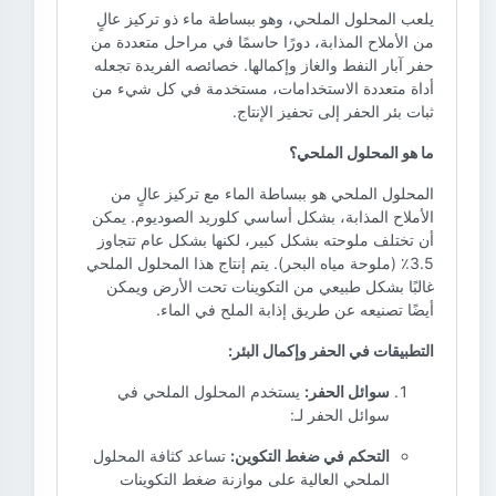
يلعب المحلول الملحي، وهو ببساطة ماء ذو تركيز عالٍ
من الأملاح المذابة، دورًا حاسمًا في مراحل متعددة من
حفر آبار النفط والغاز وإكمالها. خصائصه الفريدة تجعله
أداة متعددة الاستخدامات، مستخدمة في كل شيء من
ثبات بئر الحفر إلى تحفيز الإنتاج.
ما هو المحلول الملحي؟
المحلول الملحي هو ببساطة الماء مع تركيز عالٍ من
الأملاح المذابة، بشكل أساسي كلوريد الصوديوم. يمكن
أن تختلف ملوحته بشكل كبير، لكنها بشكل عام تتجاوز
3.5٪ (ملوحة مياه البحر). يتم إنتاج هذا المحلول الملحي
غالبًا بشكل طبيعي من التكوينات تحت الأرض ويمكن
أيضًا تصنيعه عن طريق إذابة الملح في الماء.
التطبيقات في الحفر وإكمال البئر:
سوائل الحفر:
يستخدم المحلول الملحي في
سوائل الحفر لـ:
التحكم في ضغط التكوين:
تساعد كثافة المحلول
الملحي العالية على موازنة ضغط التكوينات