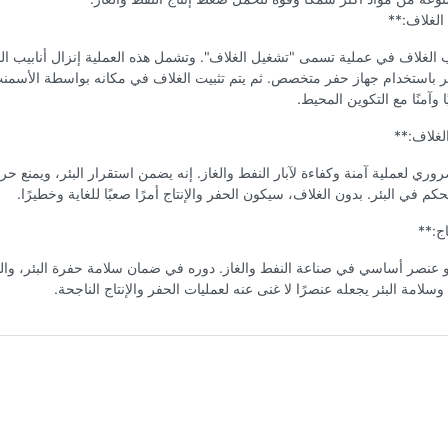
الغلاف:**
 الغلاف في عملية تسمى "تشغيل الغلاف". وتشمل هذه العملية إنزال أنابيب ا
ئر باستخدام جهاز حفر متخصص. ثم يتم تثبيت الغلاف في مكانه بواسطة الأسمن
ًا وآمنًا مع التكوين المحيط.
لغلاف:**
وري لعملية آمنة وكفاءة لآبار النفط والغاز. إنه يضمن استقرار البئر، ويمنع حر
حكم في البئر. بدون الغلاف، سيكون الحفر والإنتاج أمرًا صعبًا للغاية وخطيرًا.
اج:**
و عنصر أساسي في صناعة النفط والغاز. دوره في ضمان سلامة حفرة البئر، وا
وسلامة البئر يجعله عنصرًا لا غنى عنه لعمليات الحفر والإنتاج الناجحة.