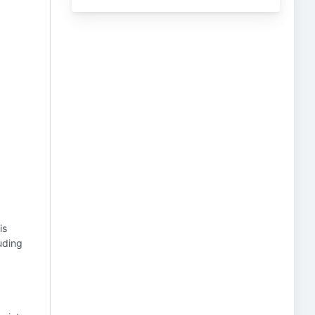
is
uding