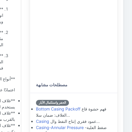
**
ان
وي
**
مث
ال
**
ال
في
**أنواع ا
مصطلحات مشابهة
اعتمادًا 
**غلاف ال
الحفر واستكمال الآبار
يستخدم لت
فهم حشوة قاع
Bottom Casing Packoff
**غلاف ا
الغلاف: ضمان سلا…
بالقرب م
عمود فقري إنتاج النفط وال…
Casing
**غلاف ال
ضغط العلبة-
Casing-Annular Pressure
تكون مصنو