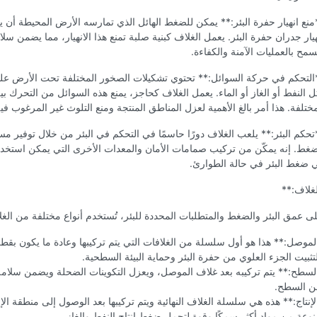
منع انهيار حفرة البئر:** يمكن للضغط الهائل الذي تمارسه الأرض المحيطة أن
هيار جدران حفرة البئر. يعمل الغلاف كبنية صلبة تمنع هذا الانهيار، مما يضمن سلام
سمح بالعمليات الآمنة والكفاءة.
التحكم في حركة السوائل:** تحتوي تشكيلات الصخور المختلفة تحت الأرض عل
ل النفط أو الغاز أو الماء. يعمل الغلاف كحاجز، يمنع هذه السوائل من التحرك بي
مختلفة. هذا أمر بالغ الأهمية لعزل المناطق المنتجة ومنع التلوث غير المرغوب فيه
تحكم البئر:** يلعب الغلاف دورًا حاسمًا في التحكم في البئر من خلال توفير مسا
ضغط. إنه يمكّن من تركيب صمامات الأمان والمعدات الأخرى التي يمكن استخدا
 ضغط البئر في حالة الطوارئ.
لغلاف:**
على عمق البئر والضغط والمتطلبات المحددة للبئر، تُستخدم أنواع مختلفة من الغل
موصل:** هذا هو أول سلسلة من الغلافات التي يتم تركيبها وعادة ما يكون بقطر
ثبيت الجزء العلوي من حفرة البئر وحماية البيئة السطحية.
لسطح:** يتم تركيبه بعد غلاف الموصل، ويعزل التكوينات الضحلة ويضمن سلامة 
ن السطح.
إنتاج:** هذه هي سلسلة الغلاف النهائية ويتم تركيبها بعد الوصول إلى منطقة الإنت
عة من مواد أكثر سمكًا وقوة لتحمل ضغط إنتاج النفط والغاز.