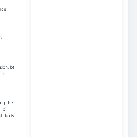
ace
b)
sion. b)
ore
ing the
. c)
t fluids