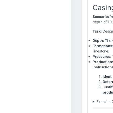
Casin
Scenario:
Yo
depth of 10,
Task:
Design
Depth:
The w
Formations
limestone.
Pressures:
T
Production:
Instruction
Identi
Deter
Justi
produ
Exercice 