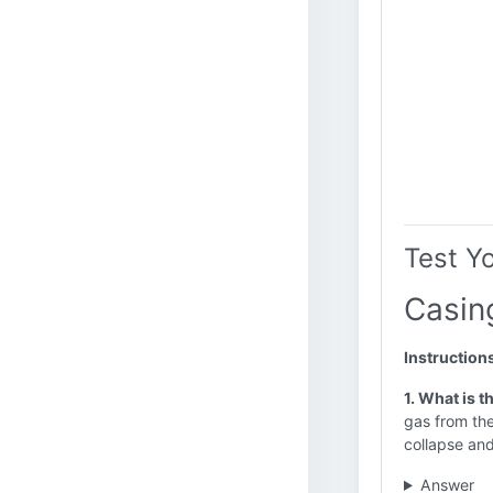
Test Y
Casin
Instruction
1. What is t
gas from the
collapse and
Answer