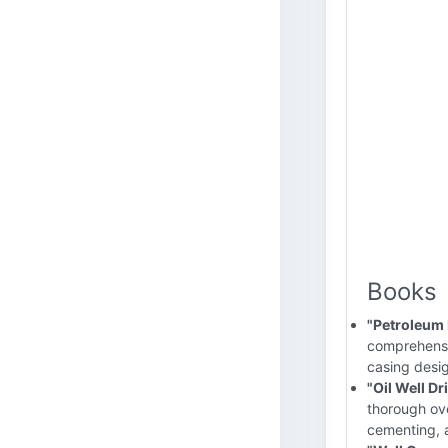
Books
"Petroleum 
comprehensiv
casing desig
"Oil Well Dr
thorough ove
cementing, a