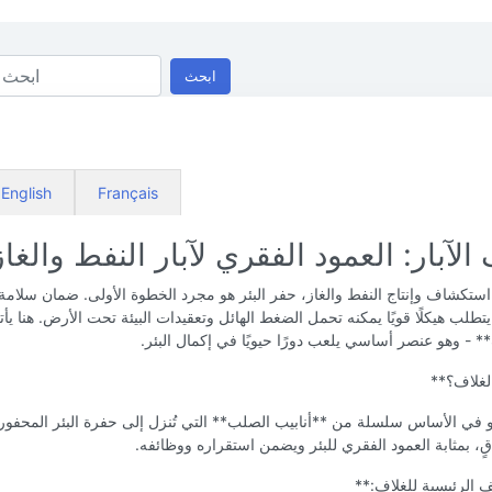
ابحث
English
Français
الآبار: العمود الفقري لآبار النفط والغاز
ستكشاف وإنتاج النفط والغاز، حفر البئر هو مجرد الخطوة الأولى. ضمان سلامة ا
تطلب هيكلًا قويًا يمكنه تحمل الضغط الهائل وتعقيدات البيئة تحت الأرض. هنا يأ
* - وهو عنصر أساسي يلعب دورًا حيويًا في إكمال البئر.
لغلاف؟**
 في الأساس سلسلة من **أنابيب الصلب** التي تُنزل إلى حفرة البئر المحفور
ٍ، بمثابة العمود الفقري للبئر ويضمن استقراره ووظائفه.
 الرئيسية للغلاف:**