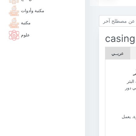
مكتبة وأدوات
مكتبة
علوم
casing
عربــي
لبئر
تي دور
ة. يعمل