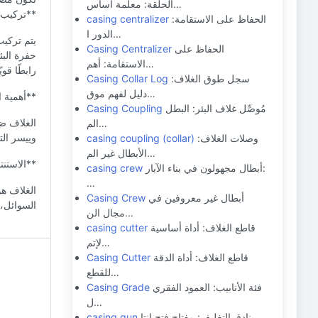
الحلقة: معلمة أساس…
**تركيب 
الحفاظ على الاستقامة:
casing centralizer
الدور ا…
يتم تركيب
الحفاظ على
Casing Centralizer
حفرة الب
الاستقامة: أهم…
رابطًا قوي
سجل طوق الغلاف:
Casing Collar Log
دليل لفهم موق…
**أهمية ا
مُوصِّل غلاف البئر: البطل
Casing Coupling
الغلاف ضر
الم…
وييسر الت
وصلات الغلاف:
casing coupling (collar)
الأبطال غير الم…
**الاستنت
أبطال مجهولون في بناء الآبار:
casing crew
…
الغلاف ه
أبطال غير معروفين في
Casing Crew
السوائل، 
مجال الن…
قاطع الغلاف: أداة أساسية
casing cutter
لإتم…
قاطع الغلاف: أداة الدقة
Casing Cutter
للقطع…
فئة الأنابيب: العمود الفقري
Casing Grade
ل…
بنادق التغليف: مفتاح فتح إنتا…
casing gun