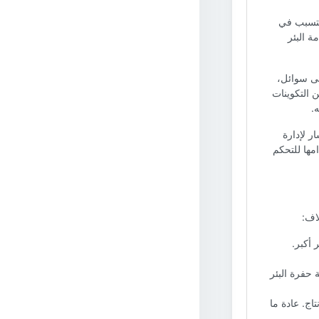
 يتسبب في
ة البئر
ى سوائل،
ن التكوينات
.
ر لإدارة
مها للتحكم
اف:
 أكبر.
حفرة البئر
اج. عادة ما