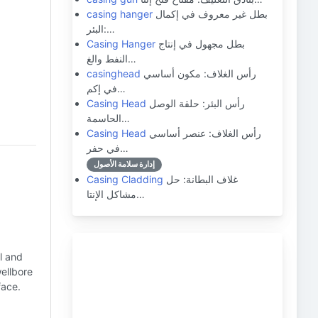
بطل غير معروف في إكمال
casing hanger
البئر:…
بطل مجهول في إنتاج
Casing Hanger
النفط والغ…
رأس الغلاف: مكون أساسي
casinghead
في إكم…
رأس البئر: حلقة الوصل
Casing Head
الحاسمة…
رأس الغلاف: عنصر أساسي
Casing Head
في حفر…
إدارة سلامة الأصول
غلاف البطانة: حل
Casing Cladding
مشاكل الإنتا…
l and
wellbore
face.