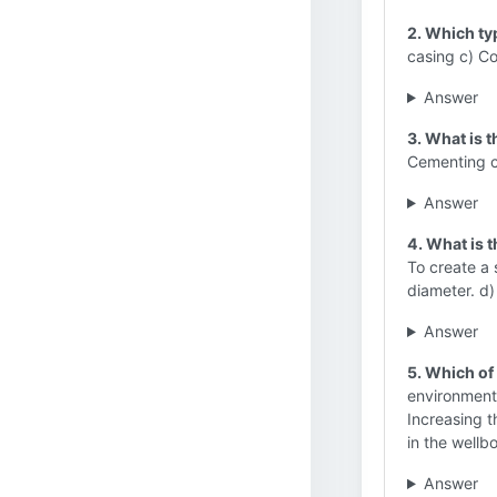
2. Which typ
casing c) C
Answer
3. What is t
Cementing c
Answer
4. What is 
To create a 
diameter. d)
Answer
5. Which of 
environment 
Increasing t
in the wellbo
Answer