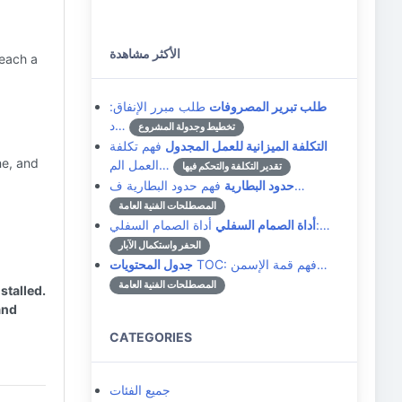
الأكثر مشاهدة
reach a
طلب تبرير المصروفات
طلب مبرر الإنفاق:
د…
تخطيط وجدولة المشروع
التكلفة الميزانية للعمل المجدول
فهم تكلفة
ne, and
العمل الم…
تقدير التكلفة والتحكم فيها
فهم حدود البطارية ف…
حدود البطارية
المصطلحات الفنية العامة
أداة الصمام السفلي:…
أداة الصمام السفلي
الحفر واستكمال الآبار
TOC: فهم قمة الإسمن…
جدول المحتويات
المصطلحات الفنية العامة
stalled.
and
CATEGORIES
جميع الفئات