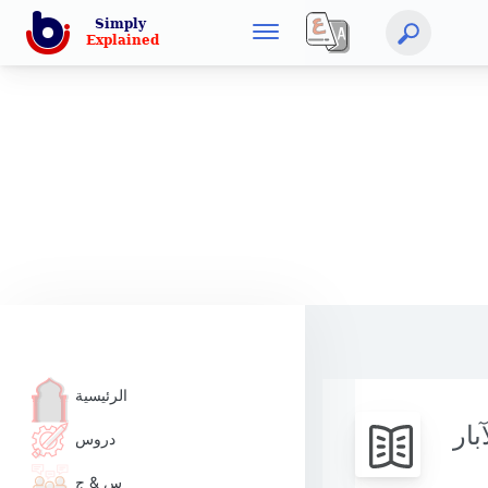
الرئيسية
بار
دروس
س & ج