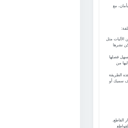
بأمان، مع
فة:
 الآليات مثل
كن نشرها
يُسهل فصلها
يها من
ذه الطريقة
اف سميك أو
 القاطع.
لقواطع