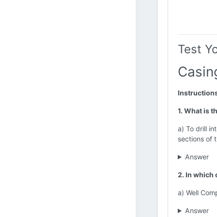
Test Y
Casin
Instruction
1. What is t
a) To drill 
sections of 
Answer
2. In which
a) Well Comp
Answer