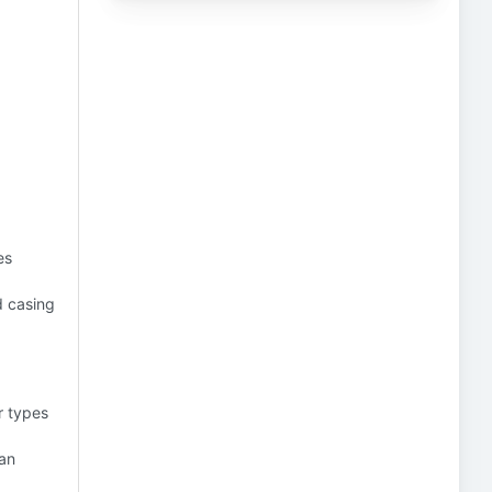
es
d casing
r types
an