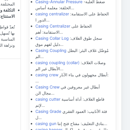
ضغط العلبة-
Casing-Annular Pressure
المختلفة.
الحلقة: معلمة أساس…
التكلفة وا
الحفاظ على الاستقامة:
casing centralizer
الاستنتاج:
الدور ا…
الحفاظ على
Casing Centralizer
تُعدّ قوا
الاستقامة: أهم…
بها تُسهل 
سجل طوق الغلاف:
Casing Collar Log
المناسبة
دليل لفهم موق…
ونزاهة الب
مُوصِّل غلاف البئر: البطل
Casing Coupling
الم…
وصلات الغلاف:
casing coupling (collar)
الأبطال غير الم…
أبطال مجهولون في بناء الآبار:
casing crew
…
أبطال غير معروفين في
Casing Crew
مجال الن…
قاطع الغلاف: أداة أساسية
casing cutter
لإتم…
فئة الأنابيب: العمود الفقري
Casing Grade
ل…
بنادق التغليف: مفتاح فتح إنتا…
casing gun
بطل غير معروف في إكمال
casing hanger