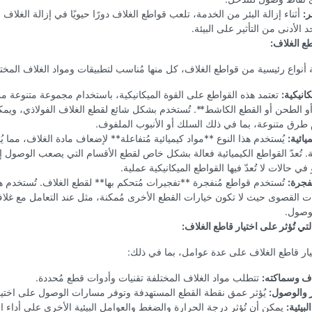
ر:
أثناء إزالة البئر من الخدمة، تلعب قواطع الغلاف دورًا حيويًا في إزالة الغلاف 
 الأدنى من التأثير على البيئة.
طع الغلاف:
ة أنواع رئيسية من قواطع الغلاف، كل منها مُناسب لتطبيقات ومواد الغلاف المختل
انيكية:
تعتمد هذه القواطع على القوة الميكانيكية، باستخدام مجموعة متنوعة من
و الطحن أو القطع الكاشط**. تُستخدم بشكل شائع لقطع الغلاف الفولاذي، ويم
طرق متنوعة، بما في ذلك السلك أو الأنبوب الملفوف.
يائية:
يُستخدم هذا النوع **مواد كيميائية مُتفاعلة** لإضعاف مادة الغلاف، مما 
ة. تُعدّ القواطع الكيميائية فعالة بشكل خاص لقطع الأقسام التي يصعب الوصول إل
في حالات لا تُعدّ فيها القواطع الميكانيكية عملية.
فجرة:
تُستخدم قواطع مُنفجرة **تفجيرات مُتحكم بها** لقطع الغلاف. تُستخدم ه
ت القصوى حيث لا تكون خيارات القطع الأخرى مُمكنة، مثل عند التعامل مع غل
وصول.
لتي تُؤثر على اختيار قاطع الغلاف:
يار قاطع الغلاف على عدة عوامل، بما في ذلك:
اف وسماكته:
تتطلب مواد الغلاف المختلفة تقنيات وأدوات قطع مُحددة.
 والوصول:
يُؤثر عمق نقطة القطع المستهدفة وتوفر مسارات الوصول على اختيار
بيئية:
يمكن أن تُؤثر درجة الحرارة والضغط والعوامل البيئية الأخرى على أداء ا