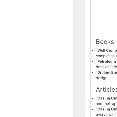
Books
"Well Compl
completion t
"Petroleum
detailed inf
"Drilling E
design)
Article
"Casing Cu
and their ap
"Casing Cut
overview of