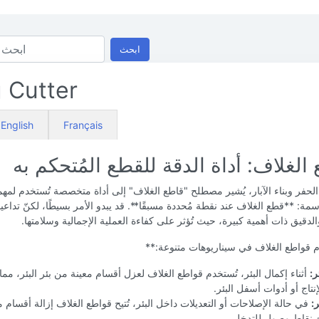
ابحث
 Cutter
English
Français
الغلاف: أداة الدقة للقطع المُتحكم به
لحفر وبناء الآبار، يُشير مصطلح "قاطع الغلاف" إلى أداة متخصصة تُستخدم لمه
سمة: **قطع الغلاف عند نقطة مُحددة مسبقًا**. قد يبدو الأمر بسيطًا، لكنّ تداعي
لدقيق ذات أهمية كبيرة، حيث تُؤثر على كفاءة العملية الإجمالية وسلامتها.
م قواطع الغلاف في سيناريوهات متنوعة:**
ر:
أثناء إكمال البئر، تُستخدم قواطع الغلاف لعزل أقسام معينة من بئر البئر، مما 
نتاج أو أدوات أسفل البئر.
:
في حالة الإصلاحات أو التعديلات داخل البئر، تُتيح قواطع الغلاف إزالة أقسام 
ئ نقاط وصول للتدخل.