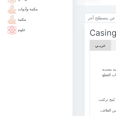
مكتبة وأدوات
مكتبة
علوم
Casing
عربــي
مة محددة
ات القطع
يُتيح تركيب
من الغلاف،