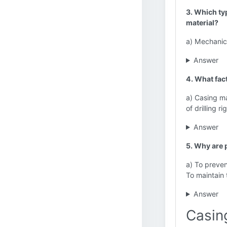
3. Which ty
material?
a) Mechanica
Answer
4. What fac
a) Casing ma
of drilling rig
Answer
5. Why are 
a) To preven
To maintain 
Answer
Casin