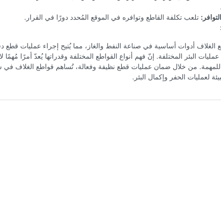
لتوافر:
تلعب تكلفة القاطع وتوافره في الموقع المُحدد دورًا في القرار.
طع الغلاف أدوات أساسية في صناعة النفط والغاز، مما يُتيح إجراء عمليات قطع د
عمليات البئر المختلفة. إنّ فهم أنواع القواطع المختلفة وقدراتها يُعدّ أمرًا مُهمًا لاخ
 للمهمة. من خلال ضمان عمليات قطع نظيفة وفعالة، تُساهم قواطع الغلاف في س
يئة لعمليات الحفر وإكمال البئر.