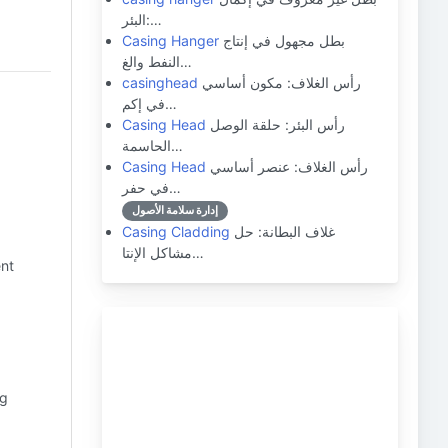
البئر:…
بطل مجهول في إنتاج
Casing Hanger
النفط والغ…
رأس الغلاف: مكون أساسي
casinghead
في إكم…
رأس البئر: حلقة الوصل
Casing Head
الحاسمة…
رأس الغلاف: عنصر أساسي
Casing Head
في حفر…
إدارة سلامة الأصول
غلاف البطانة: حل
Casing Cladding
مشاكل الإنتا…
ent
ng