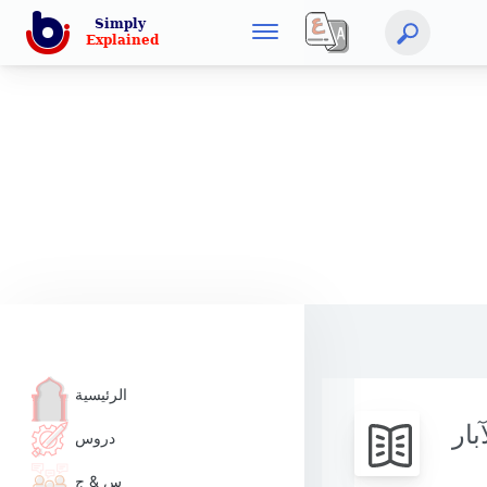
الرئيسية
بار
دروس
س & ج