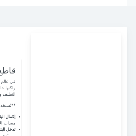
قاطع 
في عالم ا
ولكنها حا
النظيف وا
**تُستخد
إكمال البئ
معدات الإ
تدخل البئر
مما يُنش