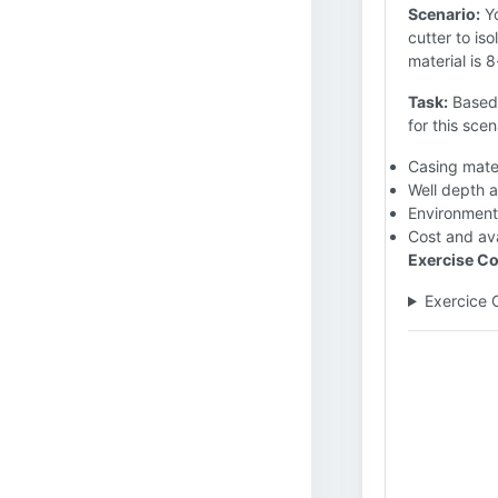
Scenario:
Yo
cutter to is
material is 8
Task:
Based 
for this sce
Casing mate
Well depth 
Environment
Cost and ava
Exercise Co
Exercice 