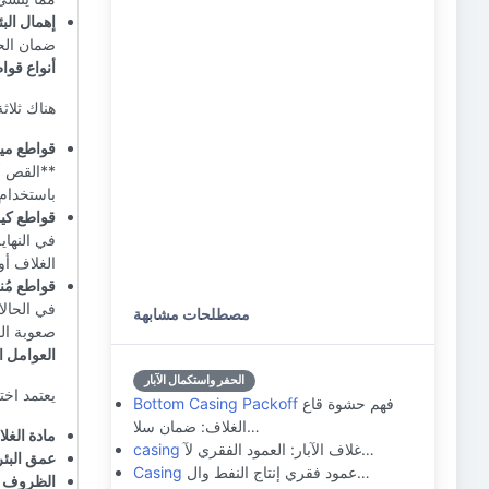
إهمال البئ
ضمان الحد
أنواع قوا
هناك ثلاث
قواطع ميك
**القص أ
باستخدام 
قواطع كيم
في النهاي
الغلاف أو 
قواطع مُن
في الحالا
مصطلحات مشابهة
صعوبة ال
العوامل ا
الحفر واستكمال الآبار
يعتمد اخت
فهم حشوة قاع
Bottom Casing Packoff
الغلاف: ضمان سلا…
مادة الغل
غلاف الآبار: العمود الفقري لآ…
casing
عمق البئر
عمود فقري إنتاج النفط وال…
Casing
الظروف ال