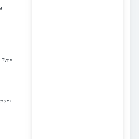
g
) Type
ers c)