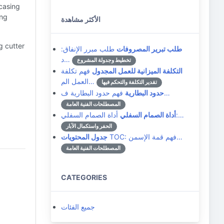
 casing
ing
الأكثر مشاهدة
g cutter
طلب تبرير المصروفات
طلب مبرر الإنفاق:
د…
تخطيط وجدولة المشروع
التكلفة الميزانية للعمل المجدول
فهم تكلفة
العمل الم…
تقدير التكلفة والتحكم فيها
فهم حدود البطارية ف…
حدود البطارية
المصطلحات الفنية العامة
أداة الصمام السفلي:…
أداة الصمام السفلي
الحفر واستكمال الآبار
TOC: فهم قمة الإسمن…
جدول المحتويات
المصطلحات الفنية العامة
CATEGORIES
جميع الفئات