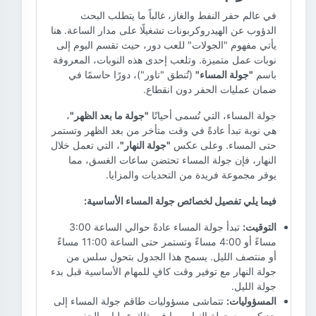
في عالم حفر النفط والغاز، غالباً ما يتطلب البحث
الدؤوب عن الهيدروكربونات تشغيلًا على مدار الساعة. هنا
يأتي مفهوم "الجولات" للعب دور، حيث تقسم اليوم إلى
نوبات عمل متميزة. وتلعب إحدى هذه النوبات، المعروفة
باسم
"جولة المساء"
(تُنطق "تاور")، دورًا حاسمًا في
ضمان عمليات الحفر دون انقطاع.
جولة المساء، التي تُسمى أحيانًا
"جولة ما بعد الظهر"
،
هي نوبة تبدأ عادةً في وقت متأخر من بعد الظهر وتستمر
حتى المساء. وعلى عكس
"جولة النهار"
، التي تعمل خلال
النهار، فإن جولة المساء تحتضن ساعات الغسق، مما
يوفر مجموعة فريدة من التحديات والمزايا.
فيما يلي تفصيل لخصائص جولة المساء الأساسية:
التوقيت:
تبدأ جولة المساء عادةً حوالي الساعة 3:00
مساءً أو 4:00 مساءً وتستمر حتى الساعة 11:00 مساءً
أو منتصف الليل. يسمح هذا الجدول بتحول سلس من
جولة النهار مع توفير وقت كافٍ للمهام الأساسية قبل بدء
جولة الليل.
المسؤوليات:
تتماشى مسؤوليات طاقم جولة المساء إلى
حد كبير مع جولة النهار، بما في ذلك عمليات الحفر،