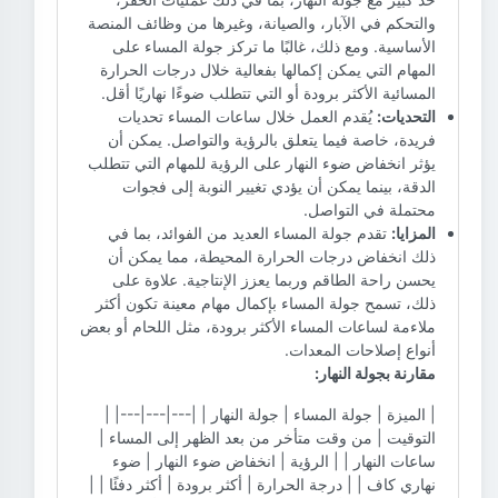
والتحكم في الآبار، والصيانة، وغيرها من وظائف المنصة
الأساسية. ومع ذلك، غالبًا ما تركز جولة المساء على
المهام التي يمكن إكمالها بفعالية خلال درجات الحرارة
المسائية الأكثر برودة أو التي تتطلب ضوءًا نهاريًا أقل.
التحديات:
يُقدم العمل خلال ساعات المساء تحديات
فريدة، خاصة فيما يتعلق بالرؤية والتواصل. يمكن أن
يؤثر انخفاض ضوء النهار على الرؤية للمهام التي تتطلب
الدقة، بينما يمكن أن يؤدي تغيير النوبة إلى فجوات
محتملة في التواصل.
المزايا:
تقدم جولة المساء العديد من الفوائد، بما في
ذلك انخفاض درجات الحرارة المحيطة، مما يمكن أن
يحسن راحة الطاقم وربما يعزز الإنتاجية. علاوة على
ذلك، تسمح جولة المساء بإكمال مهام معينة تكون أكثر
ملاءمة لساعات المساء الأكثر برودة، مثل اللحام أو بعض
أنواع إصلاحات المعدات.
مقارنة بجولة النهار:
| الميزة | جولة المساء | جولة النهار | |---|---|---| |
التوقيت | من وقت متأخر من بعد الظهر إلى المساء |
ساعات النهار | | الرؤية | انخفاض ضوء النهار | ضوء
نهاري كاف | | درجة الحرارة | أكثر برودة | أكثر دفئًا | |