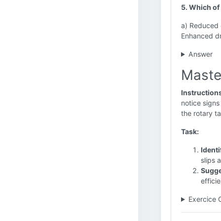
5. Which of
a) Reduced d
Enhanced dril
Answer
Maste
Instruction
notice signs
the rotary ta
Task:
Identi
slips 
Sugge
effici
Exercice 