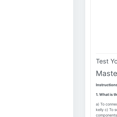
Test Y
Maste
Instruction
1. What is 
a) To connect
kelly c) To s
components