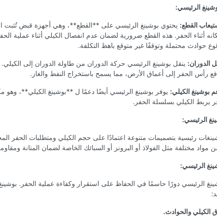
شينغ الرئيسي:
تيعاب القطع:
يحتوي بوشينغ الرئيسي على **القطع**، وهي أجهزة قبض تُثبت ا
انه أثناء الحفر. هذه القطع ضرورية لضمان عدم انفصال الكيلي أثناء عملية الحفر
وع حوادث محتملة وتوقفًا غير متوقع باهظ التكلفة.
ل الدوران:
ينقل بوشينغ الرئيسي حركة الدوران من طاولة الدوران إلى الكيلي. 
فع رأس الحفر إلى أعماق الأرض، مما يسمح باستخراج النفط والغاز.
م بوشينغ الكيلي:
يوفر بوشينغ الرئيسي أيضًا دعمًا ل **بوشينغ الكيلي**، وهو 
ر يربط الكيلي بسلسلة الحفر.
ينغ الرئيسي:
ينغات رئيسية بتصميمات متنوعة اعتمادًا على حجم الكيلي ومتطلبات الحفر الم
ن مواد مختلفة مثل الفولاذ أو البرونز أو السبائك الخاصة لضمان المتانة ومقاومة
ينغ الرئيسي:
نغ الرئيسي دورًا حاسمًا في الحفاظ على استقرار وكفاءة عملية الحفر. بوشين
:
اق الكيلي والحوادث.