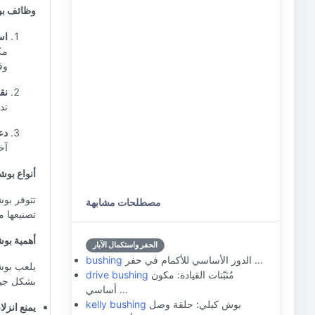
وظائف بو
اس
مك
وق
نق
تد
دع
آخ
أنواع بوش
تتوفر بوش
مصطلحات مشابهة
تصنيعها م
أهمية بوش
الحفر واستكمال الآبار
الدور الأساسي للأكمام في حفر …
bushing
يلعب بوشي
مُثبّتات القيادة: مكون
drive bushing
بشكل جيد
أساسي …
بوش كيلي: حلقة وصل
kelly bushing
يمنع انزل