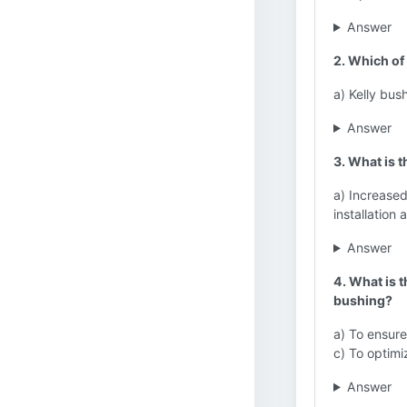
Answer
2. Which of
a) Kelly bush
Answer
3. What is 
a) Increased
installation
Answer
4. What is 
bushing?
a) To ensur
c) To optimi
Answer