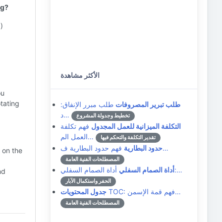
ng?
)
الأكثر مشاهدة
ou
otating
طلب تبرير المصروفات
طلب مبرر الإنفاق:
د…
تخطيط وجدولة المشروع
التكلفة الميزانية للعمل المجدول
فهم تكلفة
العمل الم…
تقدير التكلفة والتحكم فيها
فهم حدود البطارية ف…
حدود البطارية
 on the
المصطلحات الفنية العامة
أداة الصمام السفلي:…
أداة الصمام السفلي
nd
الحفر واستكمال الآبار
TOC: فهم قمة الإسمن…
جدول المحتويات
المصطلحات الفنية العامة