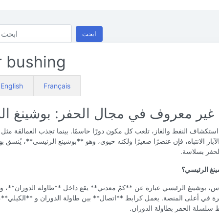
ابحث
 bushing
English
Français
غير معروف في مجال الحفر: بوشينغ ال
ستكشاف النفط والغاز، تلعب كل مكون دورًا حاسمًا. بينما تجذب العمالقة مثل
بار الانتباه، فإن عنصرًا صغيرًا ولكنه حيوي، وهو **بوشينغ الرئيسي**، يُنسق ب
لحفر بسلاسة.
ينغ الرئيسي؟
س، بوشينغ الرئيسي عبارة عن **كمّ معدني** يقع داخل **طاولة الدوران**، 
رة في أعلى المنصة. يعمل كرابط **اتصال** بين طاولة الدوران و **الكيلي**،
 سلسلة الحفر بطاولة الدوران.