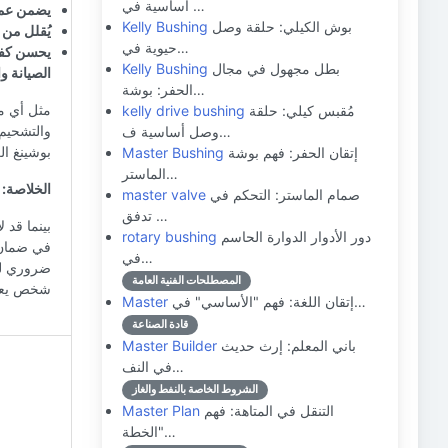
أساسية في …
يضمن عمل
بوش الكيلي: حلقة وصل
Kelly Bushing
يُقلل من 
حيوية في…
يحسن كفا
بطل مجهول في مجال
Kelly Bushing
الصيانة وا
الحفر: بوشة…
مثل أي م
مُقبس كيلي: حلقة
kelly drive bushing
والتشحيم 
وصل أساسية ف…
بوشينغ ال
إتقان الحفر: فهم بوشة
Master Bushing
الماستر…
الخلاصة:
صمام الماستر: التحكم في
master valve
تدفق …
بينما قد 
دور الأدوار الدوارة الحاسم
rotary bushing
في ضمان 
في…
ضروري لنج
المصطلحات الفنية العامة
شخص يعمل
إتقان اللغة: فهم "الأساسي" في…
Master
قادة الصناعة
باني المعلم: إرث حديث
Master Builder
في النف…
الشروط الخاصة بالنفط والغاز
التنقل في المتاهة: فهم
Master Plan
"الخطة…