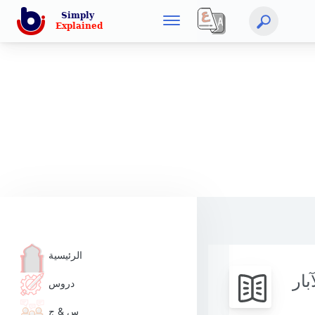
الرئيسية
بار
دروس
س & ج