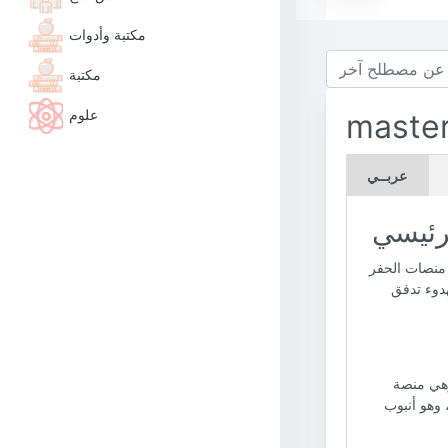
مكتبة وأدوات
مكتبة
علوم
master
عربــي
رئيسي
 منصات الحفر
هدوء تدفق
وهي منصة
 وهو أنبوب