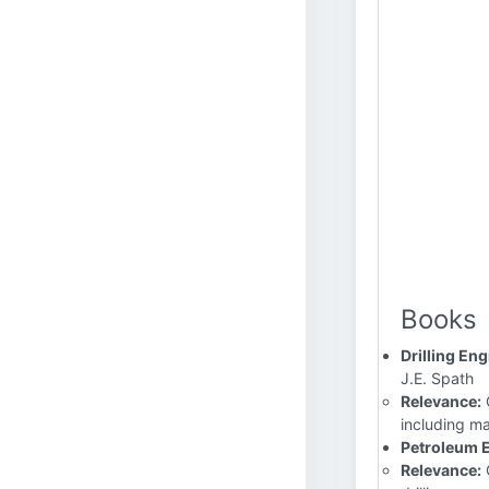
Books
Drilling En
J.E. Spath
Relevance:
C
including ma
Petroleum 
Relevance:
C