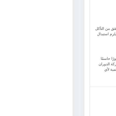
قق من التآكل
لزم استبدال
رًا حاسمًا
كة الدوران
مية لأي