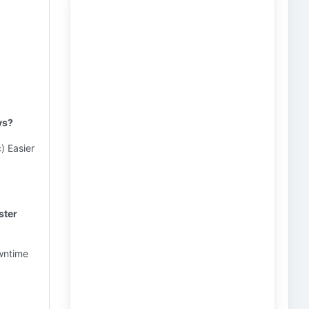
ys?
) Easier
ster
owntime