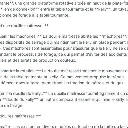
nante**, une grande plateforme rotative située en haut de la plate-fo
 **lien de connexion** entre la table tournante et le **kelly**, un tuya
colonne de forage à la table tournante.
d'une douille maîtresse :**
eillir les mâchoires :** La douille maîtresse abrite les **mâchoires**,
es dispositifs de serrage qui maintiennent le kelly en place pendant 
. Ces mâchoires sont essentielles pour s'assurer que le kelly ne se 
ndant le processus de forage, ce qui permet d'éviter des accidents
iels et des arrêts de production coûteux.
smettre la rotation :** La douille maîtresse transmet le mouvement 
on de la table tournante au kelly. Ce mouvement propulse le trépan
dément dans la terre, permettant l'extraction du pétrole et du gaz.
enir la douille du kelly :** La douille maîtresse fournit également un 
a **douille du kelly**, un autre composant essentiel qui relie le kelly à
e de forage.
ouilles maîtresses :**
 maîtresses existent en divers modèles en fonction de la taille du kell