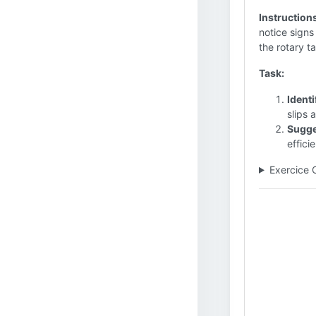
Instruction
notice signs
the rotary ta
Task:
Identi
slips 
Sugge
effici
Exercice 