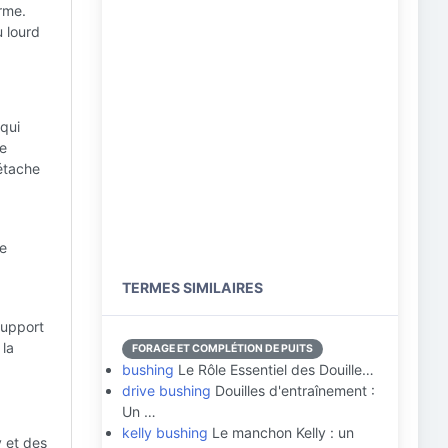
rme.
u lourd
 qui
le
détache
de
TERMES SIMILAIRES
support
 la
FORAGE ET COMPLÉTION DE PUITS
bushing
Le Rôle Essentiel des Douille…
drive bushing
Douilles d'entraînement :
Un …
kelly bushing
Le manchon Kelly : un
y et des