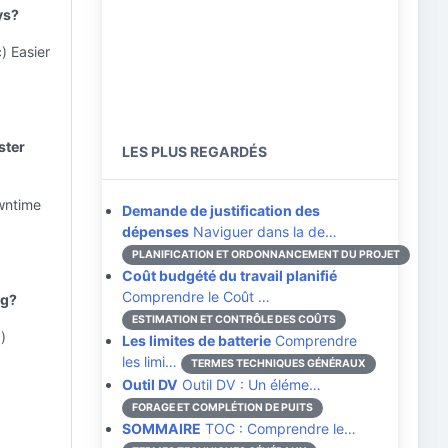
ys?
) Easier
ster
LES PLUS REGARDÉS
owntime
Demande de justification des
dépenses
Naviguer dans la de…
PLANIFICATION ET ORDONNANCEMENT DU PROJET
Coût budgété du travail planifié
Comprendre le Coût …
ng?
ESTIMATION ET CONTRÔLE DES COÛTS
)
Les limites de batterie
Comprendre
les limi…
TERMES TECHNIQUES GÉNÉRAUX
Outil DV
Outil DV : Un éléme…
FORAGE ET COMPLÉTION DE PUITS
SOMMAIRE
TOC : Comprendre le…