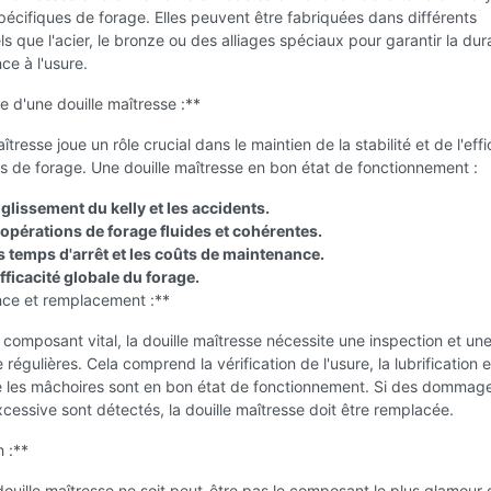
écifiques de forage. Elles peuvent être fabriquées dans différents
ls que l'acier, le bronze ou des alliages spéciaux pour garantir la dura
nce à l'usure.
 d'une douille maîtresse :**
îtresse joue un rôle crucial dans le maintien de la stabilité et de l'effi
 de forage. Une douille maîtresse en bon état de fonctionnement :
glissement du kelly et les accidents.
opérations de forage fluides et cohérentes.
s temps d'arrêt et les coûts de maintenance.
fficacité globale du forage.
ce et remplacement :**
omposant vital, la douille maîtresse nécessite une inspection et un
régulières. Cela comprend la vérification de l'usure, la lubrification e
e les mâchoires sont en bon état de fonctionnement. Si des dommag
cessive sont détectés, la douille maîtresse doit être remplacée.
 :**
douille maîtresse ne soit peut-être pas le composant le plus glamour 