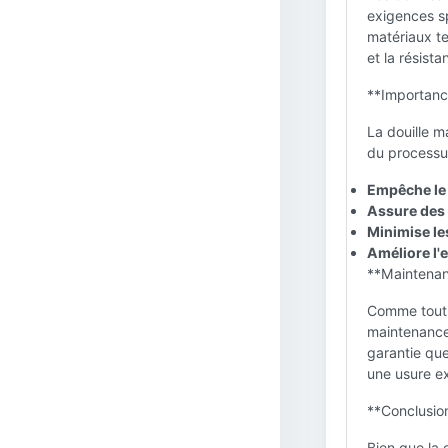
exigences sp
matériaux te
et la résista
**Importance
La douille ma
du processus
Empêche le 
Assure des 
Minimise le
Améliore l'e
**Maintenan
Comme tout c
maintenance 
garantie qu
une usure ex
**Conclusion
Bien que la 