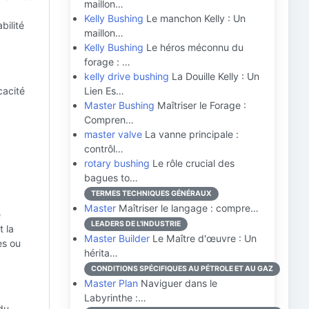
maillon…
Kelly Bushing
Le manchon Kelly : Un
bilité
maillon…
Kelly Bushing
Le héros méconnu du
forage : …
kelly drive bushing
La Douille Kelly : Un
cacité
Lien Es…
Master Bushing
Maîtriser le Forage :
Compren…
master valve
La vanne principale :
contrôl…
rotary bushing
Le rôle crucial des
bagues to…
TERMES TECHNIQUES GÉNÉRAUX
Master
Maîtriser le langage : compre…
e
LEADERS DE L'INDUSTRIE
t la
Master Builder
Le Maître d'œuvre : Un
es ou
hérita…
CONDITIONS SPÉCIFIQUES AU PÉTROLE ET AU GAZ
Master Plan
Naviguer dans le
Labyrinthe :…
du