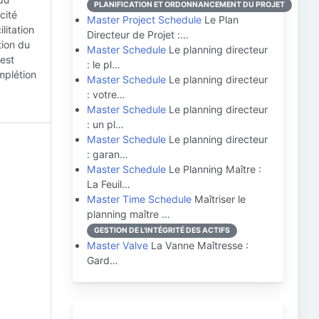
PLANIFICATION ET ORDONNANCEMENT DU PROJET
cité
Master Project Schedule
Le Plan
litation
Directeur de Projet :…
tion du
Master Schedule
Le planning directeur
 est
: le pl…
mplétion
Master Schedule
Le planning directeur
: votre…
Master Schedule
Le planning directeur
: un pl…
Master Schedule
Le planning directeur
: garan…
Master Schedule
Le Planning Maître :
La Feuil…
Master Time Schedule
Maîtriser le
planning maître …
GESTION DE L'INTÉGRITÉ DES ACTIFS
Master Valve
La Vanne Maîtresse :
Gard…