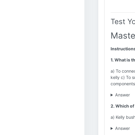
Test Y
Maste
Instruction
1. What is 
a) To connect
kelly c) To s
components
Answer
2. Which of
a) Kelly bush
Answer