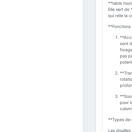
**table tour
Elle sert de
qui relie la 
**Fonctions 
**Accu
sont d
forage
pas pe
potent
**Tran
rotati
profon
**Sout
pour l
colonn
**Types de d
Les douilles