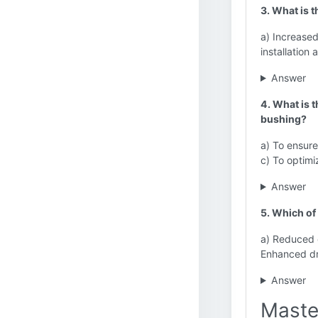
3. What is 
a) Increased
installation
Answer
4. What is 
bushing?
a) To ensur
c) To optimi
Answer
5. Which of
a) Reduced d
Enhanced dril
Answer
Maste