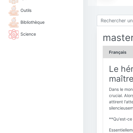
Outils
Bibliothèque
Science
master
Français
Le hé
maîtr
Dans le mond
crucial. Alo
attirent l'at
silencieuse
**Qu'est-ce 
Essentiellem