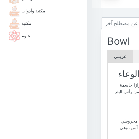
مكتبة وأدوات
مكتبة
علوم
Bowl
عربــي
لوعاء
ارًا حاسمة
من رأس البئر
أو مخروطي
 آمن، وهي