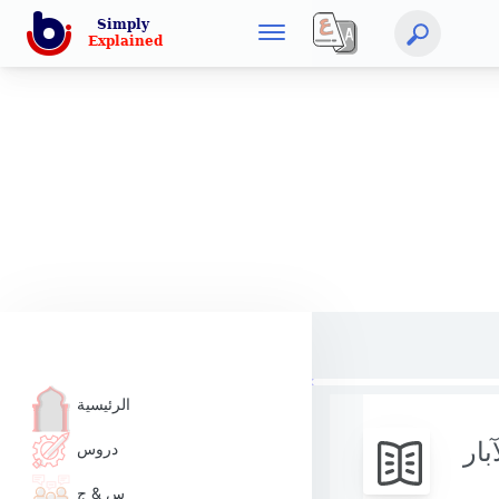
الرئيسية
بار
دروس
س & ج