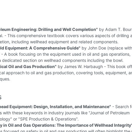
oleum Engineering: Drilling and Well Completion"
by Adam T. Bou
 al. - This comprehensive textbook covers various aspects of drilling 
etion, including wellhead equipment and related components.
ield Equipment: A Comprehensive Guide"
by John Doe (replace with
- A book focusing on the equipment used in oil and gas operations, l
a dedicated section on wellhead components including the bowl.
tical Oil and Gas Production"
by James W. Harbaugh - This book off
cal approach to oil and gas production, covering tools, equipment, a
iques.
s
head Equipment: Design, Installation, and Maintenance"
- Search f
es with these keywords in industry journals like "Journal of Petroleum
ology" or "SPE Production & Operations".
y in Oil and Gas Operations: The Importance of Wellhead Integrity
es focused on safety in oil and gas production will often highlight the 