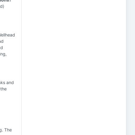
(d)
Wellhead
ad
ad
ing,
aks and
 the
ng. The