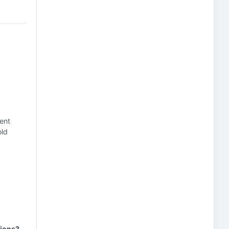
ent
old
tions?