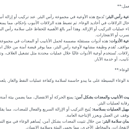
مل:**
عية رأس البئر:
تُدمج هذه الأوعية في مجموعة رأس البئر. عند تركيب أو إزالة أنب
خال الزلاقات في أخاديد الوعاء. ثم تضبط هذه الزلاقات الأنبوب بإحكام، مما يمن
ناء عمليات التركيب أو الإزالة. وهذا أمر بالغ الأهمية للحفاظ على سلامة رأس الب
تسرب أو الانفجارات.
عية الأدوات:
هذه أدوات مستقلة مصممة لحمل الأنابيب أو المعدات في مجموعة
مواقف. تُقدم وظيفة مشابهة لأوعية رأس البئر، مما يوفر قبضة آمنة من خلال ا
زلاقات. تُستخدم أوعية الأدوات غالبًا خلال عمليات محددة مثل تشغيل الغلاف، و
نابيب، أو خدمة الآبار.
لوعاء:**
ة الوعاء البسيطة على ما يبدو حاسمة لسلامة وكفاءة عمليات النفط والغاز. يلعب د
بيت الأنابيب والمعدات بشكل آمن:
يمنع الحركة أو الانفصال، مما يضمن بيئة آمن
رقابة لعمليات البئر.
هيل العمليات بسلاسة:
يُتيح التركيب أو الإزالة السريع والفعال للمعدات، مما ي
توقف عن العمل ويعزز الإنتاجية العامة.
ان سلامة البئر:
من خلال تثبيت المعدات بشكل آمن، يُساهم الوعاء في منع ال
لانفجارات، والمخاطر الأخرى، مما يحمي البيئة وسلامة الإنسان.