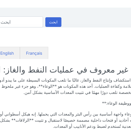
ابحث
English
Français
غير معروف في عمليات النفط والغاز: ا
ستكشاف وإنتاج النفط والغاز، غالبًا ما تلعب المكونات البسيطة على ما يبدو أدو
مة وكفاءة العمليات. أحد هذه المكونات هو **الوعاء**، وهو جزء غير ملحوظ 
تخصصة تلعب دورًا مهمًا في تثبيت المعدات الأساسية بشكل آمن.
ظيفة الوعاء:**
عاء واجهة أساسية بين رأس البئر والمعدات التي يحملها. إنه هيكل أسطواني 
 أخاديد أو فتحات داخلية مصممة خصيصًا لاستقبال و تثبيت **الزلاقات** بشكل
نية تُستخدم لضبط ودعم الأنابيب أو المعدات.