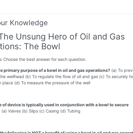
our Knowledge
 The Unsung Hero of Oil and Gas
tions: The Bowl
s:
Choose the best answer for each question.
he primary purpose of a bowl in oil and gas operations?
(a) To prev
 the wellhead (b) To regulate the flow of oil and gas (c) To securely h
 place (d) To measure the pressure of the well
 of device is typically used in conjunction with a bowl to secure
?
(a) Valves (b) Slips (c) Casing (d) Tubing
the following is NOT a benefit of using a bowl in oil and gas opera