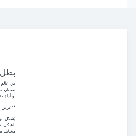
بطل 
في عالم ا
لضمان سلا
أو أداة م
**غرض وو
يُشكل الو
الشكل به
مشابك معد