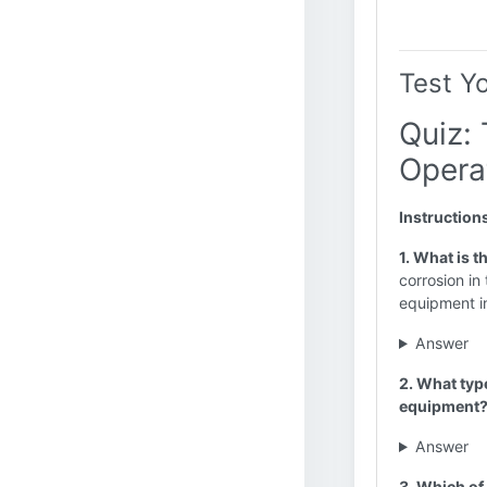
Test Y
Quiz:
Opera
Instruction
1. What is t
corrosion in
equipment in
Answer
2. What type
equipment
Answer
3. Which of 