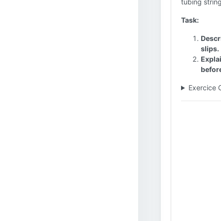
tubing strin
Task:
Descri
slips.
Explai
before
Exercice 