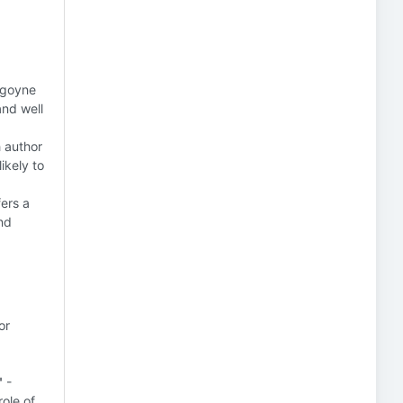
rgoyne
and well
 author
ikely to
ers a
nd
or
"
-
role of