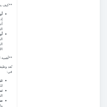
**كيف يع
أو
إد
أث
ال
أو
ال
ال
الأ
**أهمية ا
تُعد وظيف
في:
تث
لل
تس
ال
ضم
وا