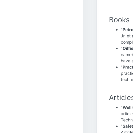
Books
"Petr
Jr. et
compl
"Oilf
name) 
have 
"Prac
practi
techn
Article
"Well
articl
Techn
"Safet
Articl