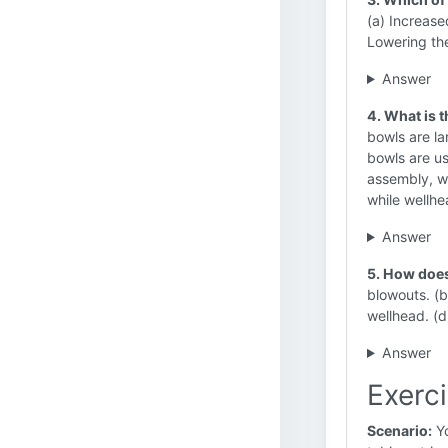
(a) Increas
Lowering the
Answer
4. What is 
bowls are la
bowls are us
assembly, wh
while wellhe
Answer
5. How does
blowouts. (b
wellhead. (d
Answer
Exerci
Scenario:
Yo