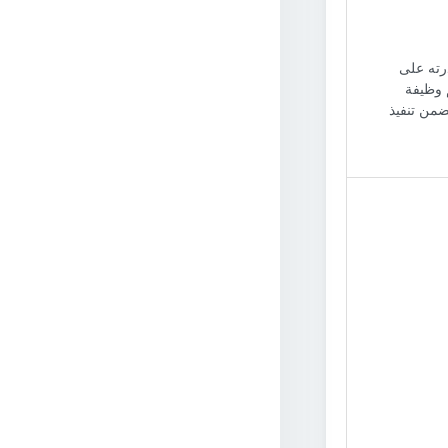
درته على
 وظيفة
ضمن تنفيذ