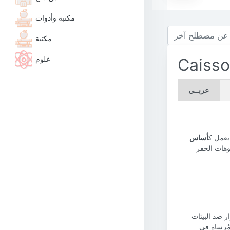
مكتبة وأدوات
مكتبة
علوم
Caisso
عربــي
عمل ك
أساس
يوهات الحفر
 ضد البيئات
ومُرساة في