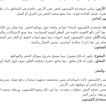
الأرض:
يمكن استخدام الكيستون لحفر على الأرض، خاصة في المناطق ذات ظر
قرة. تعمل كقاعدة قوية، مما يمنع منصة الحفر من الغرق أو الميل.
ئة:
تُستخدم الكيستون لإنشاء حواجز واقية حول مواقع الحفر، مما يقلل من التأثير
هذا أمر بالغ الأهمية خاصة في النظم البيئية الحساسة، مما يمنع الانسكابات وال
ات الآبار:
تعمل الكيستون كبنية احتواء، مما يمنع انبعاث النفط أو الغاز غير الم
ار بئر. هذا إجراء سلامة أساسي، يحمي العمال والبيئة.
المفتوح:
يكون له قاع مفتوح، مما يسمح بخروج سوائل الحفر والقواطع.
المغلق:
يكون له قاع مغلق، مما يخلق حجرة محكمة الغلق تمنع دخول الماء أو 
ثبت الكيستون عادة باستخدام سفن متخصصة مجهزة بمعدات رفع ثقيلة. يتم وضعه
في قاع البحر أو موقعها على الأرض.
من عملية النشر خطوات متعددة، بما في ذلك وضع الكيستون، وربطه بمنصة ال
ربطه برأس البئر.