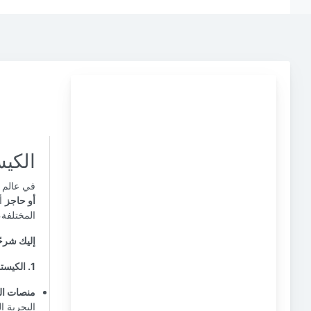
الكي
في عالم ا
أو حاجز
أث
المختلفة،
إليك شرحً
1. الكيستون كأساس:
منصات ال
البحرية ا