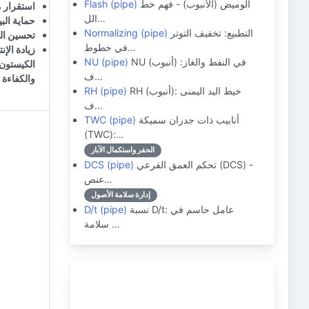
الوميض (الأنبوب) - فهم خط
Flash (pipe)
استقرار 
الل…
حماية البي
التطبيع: تخفيف التوتر
Normalizing (pipe)
تحسين ال
في خطوط…
زيادة الإنت
NU (أنبوب) في النفط والغاز:
NU (pipe)
الكيستون 
ف…
والكفاءة 
RH (أنبوب): خيط اليد اليمنى
RH (pipe)
ف…
أنابيب ذات جدران سميكة
TWC (pipe)
(TWC):…
الحفر واستكمال الآبار
تحكم العمق الفرعي (DCS) -
DCS (pipe)
عنص…
إدارة سلامة الأصول
نسبة D/t: عامل حاسم في
D/t (pipe)
سلامة …