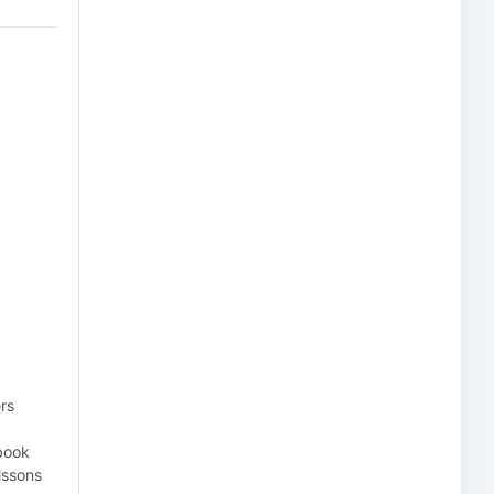
rs
book
issons