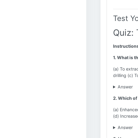
Test Y
Quiz: 
Instruction
1. What is t
(a) To extra
drilling (c) 
Answer
2. Which of 
(a) Enhanced
(d) Increase
Answer