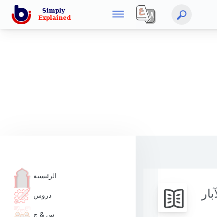
الرئيسية
بار
دروس
س & ج