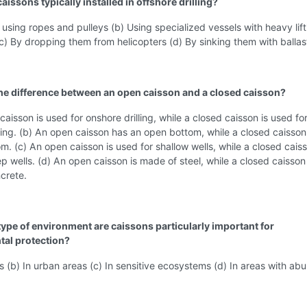
aissons typically installed in offshore drilling?
 using ropes and pulleys (b) Using specialized vessels with heavy lift
) By dropping them from helicopters (d) By sinking them with ballas
the difference between an open caisson and a closed caisson?
caisson is used for onshore drilling, while a closed caisson is used fo
lling. (b) An open caisson has an open bottom, while a closed caisson
m. (c) An open caisson is used for shallow wells, while a closed caiss
p wells. (d) An open caisson is made of steel, while a closed caisson 
crete.
 type of environment are caissons particularly important for
al protection?
ts (b) In urban areas (c) In sensitive ecosystems (d) In areas with ab