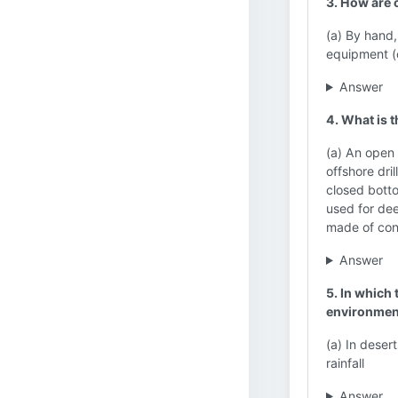
3. How are c
(a) By hand,
equipment (c
Answer
4. What is 
(a) An open 
offshore dri
closed botto
used for dee
made of con
Answer
5. In which
environment
(a) In deser
rainfall
Answer