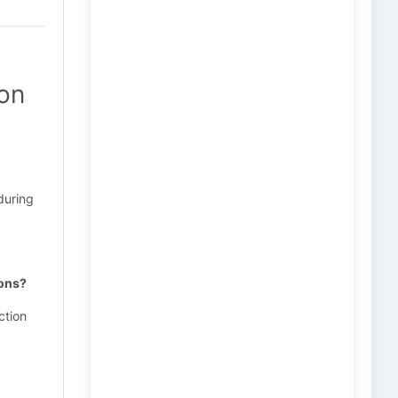
ion
during
ions?
ction