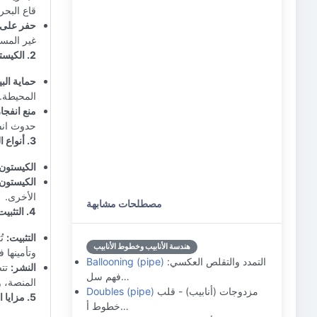
قاع البحر.
حفر على 
غير المست
2. الكيستون كحاجز:
حماية البي
المحيطة. 
منع انفجار
حدوث انفج
3. أنواع الكيستون:
الكيستون 
الكيستون 
الأخرى.
مصطلحات مشابهة
4. التثبيت والنشر:
التثبيت:
تُ
هندسة الأنابيب وخطوط الأنابيب
وتأمينها 
التمدد والتقلص العكسي:
Ballooning (pipe)
النشر:
تتض
فهم سل…
المنصة، و
مزدوجات (أنابيب) - قلب
Doubles (pipe)
5. مزايا استخدام الكيستون:
خطوط أ…