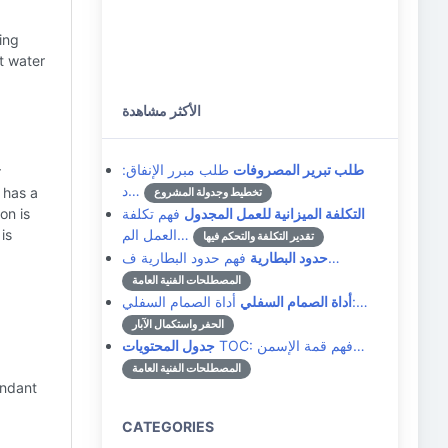
ing
t water
الأكثر مشاهدة
طلب تبرير المصروفات
طلب مبرر الإنفاق:
r
د…
 has a
تخطيط وجدولة المشروع
التكلفة الميزانية للعمل المجدول
فهم تكلفة
on is
العمل الم…
is
تقدير التكلفة والتحكم فيها
فهم حدود البطارية ف…
حدود البطارية
المصطلحات الفنية العامة
أداة الصمام السفلي:…
أداة الصمام السفلي
الحفر واستكمال الآبار
TOC: فهم قمة الإسمن…
جدول المحتويات
المصطلحات الفنية العامة
undant
CATEGORIES