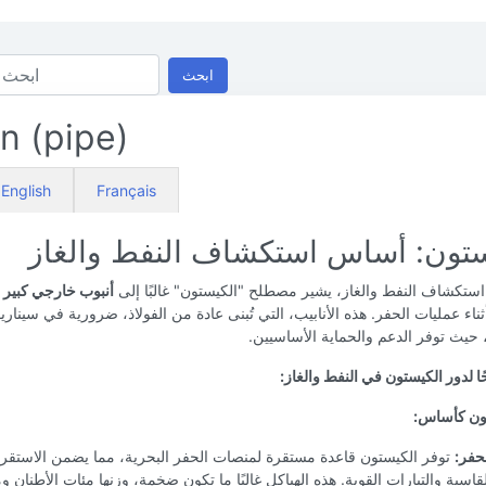
ابحث
n (pipe)
English
Français
ستون: أساس استكشاف النفط والغاز
ستكشاف النفط والغاز، يشير مصطلح "الكيستون" غالبًا إلى
أنبوب خارجي كبير
ي
ناء عمليات الحفر. هذه الأنابيب، التي تُبنى عادة من الفولاذ، ضرورية في سينار
 حيث توفر الدعم والحماية الأساسيين.
ا لدور الكيستون في النفط والغاز:
حفر:
توفر الكيستون قاعدة مستقرة لمنصات الحفر البحرية، مما يضمن الاستقرار
لقاسية والتيارات القوية. هذه الهياكل غالبًا ما تكون ضخمة، وزنها مئات الأطنان 