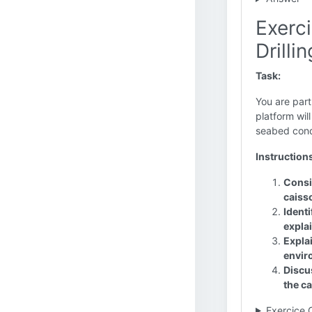
Exerci
Drillin
Task:
You are part
platform wil
seabed cond
Instruction
Consi
caisso
Identi
expla
Expla
envir
Discu
the ca
Exercice 