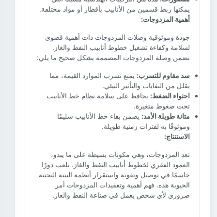
يمكنها ربط قسمين من الأنابيب بأقطار أو مواد مختلفة.
أهمية المزدوجات:
جودة وموثوقية وصلات المزدوجات ذات أهمية قصوى
لسلامة وكفاءة تشغيل خطوط أنابيب النفط والغاز.
تضمن وصلة المزدوجات المصممة بشكل صحيح ما يلي:
سد مقاوم للتسرب:
يمنع تسرب الموارد القيمة، مما
يقلل من النفايات والتأثير البيئي.
احتواء الضغط:
يحافظ على سلامة نظام خط الأنابيب
تحت ضغوط متغيرة.
متانة طويلة الأمد:
يضمن بقاء خط الأنابيب سليمًا
وموثوقًا به لفترات زمنية طويلة.
الاستنتاج:
تعد المزدوجات، وهي مكونات بسيطة على ما يبدو،
العمود الفقري لخطوط أنابيب النفط والغاز. تلعب دورًا
حاسمًا في توصيل وتقوية واستقرار أنظمة البنية التحتية
الحيوية هذه. فهم أهمية وتعقيدات المزدوجات أمر
ضروري لأي شخص يعمل في صناعة النفط والغاز.