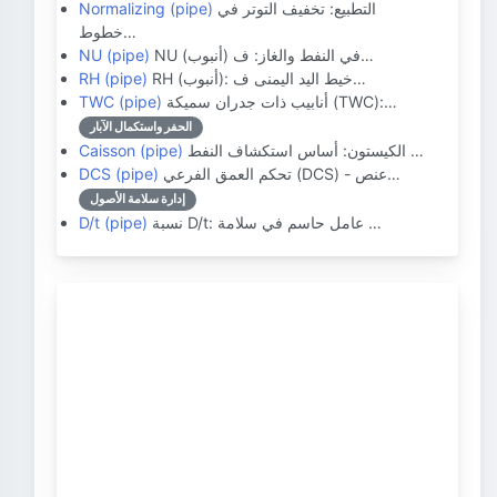
التطبيع: تخفيف التوتر في
Normalizing (pipe)
خطوط…
NU (أنبوب) في النفط والغاز: ف…
NU (pipe)
RH (أنبوب): خيط اليد اليمنى ف…
RH (pipe)
أنابيب ذات جدران سميكة (TWC):…
TWC (pipe)
الحفر واستكمال الآبار
الكيستون: أساس استكشاف النفط …
Caisson (pipe)
تحكم العمق الفرعي (DCS) - عنص…
DCS (pipe)
إدارة سلامة الأصول
نسبة D/t: عامل حاسم في سلامة …
D/t (pipe)