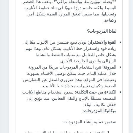
**وصلة أنبوبين معًا بواسطة براغي**. يلعب هذا العنصر
البسيط ولكنه حاسم دورًا حيويًا في بناء خطوط الأنابيب
وتشغيلها، مما يضمن تدفق الموارد القيمة بشكل آمن
وكفاءة.
لماذا المزدوجات؟
القوة والاستقرار:
يؤدي دمج قسمين من الأنبوب معًا إلى
زيادة قوة واستقرار خط الأنابيب بشكل عام. وهذا مهم
بشكل خاص للتعامل مع تقلبات الضغط والنشاط
الزلزالي والقوى الخارجية الأخرى.
المرونة:
تتيح استخدام المزدوجات مزيدًا من المرونة
خلال عملية البناء، حيث يمكن توصيل الأقسام بسهولة
وضبطها في الموقع. وهذا ضروري للتنقل عبر التضاريس
الصعبة وتكييف تغييرات محاذاة خط الأنابيب.
الكفاءة من حيث التكلفة:
يسمح استخدام مقاطع الأنابيب
المصنعة مسبقًا بالإنتاج والنقل الفعالين، مما يؤدي إلى
خفض تكاليف البناء.
ميكانيكا المزدوجات:
تتضمن عملية إنشاء المزدوجات:
التحضير:
يتم تنظيف نهايات مقاطع الأنبوب بعناية