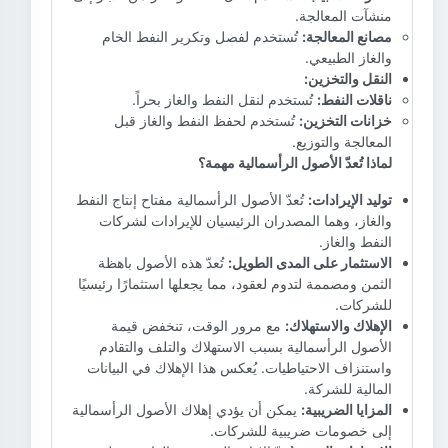
منشآت المعالجة.
مصانع المعالجة:
تُستخدم لفصل وتكرير النفط الخام
والغاز الطبيعي.
النقل والتخزين:
ناقلات النفط:
تُستخدم لنقل النفط والغاز بحراً.
خزانات التخزين:
تُستخدم لحفظ النفط والغاز قبل
المعالجة والتوزيع.
لماذا تُعدّ الأصول الرأسمالية مهمة؟
توليد الإيرادات:
تُعدّ الأصول الرأسمالية مفتاح إنتاج النفط
والغاز، وهما المصدران الرئيسيان للإيرادات لشركات
النفط والغاز.
الاستثمار على المدى الطويل:
تُعدّ هذه الأصول باهظة
الثمن ومصممة لتدوم لعقود، مما يجعلها استثمارًا رئيسيًا
للشركات.
الإهلاك والاستهلاك:
مع مرور الوقت، تنخفض قيمة
الأصول الرأسمالية بسبب الاستهلاك والتلف والتقادم
واستنزاف الاحتياطيات. يُعكس هذا الإهلاك في البيانات
المالية للشركة.
المزايا الضريبية:
يمكن أن يؤدي إهلاك الأصول الرأسمالية
إلى خصومات ضريبية للشركات.