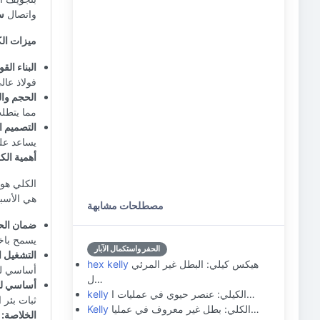
واتصال
س
ميزات الك
البناء الق
فولاذ عال
الحجم وال
مما يتطلب
التصميم 
يساعد على
أهمية الك
الكلي هو
هي الأسب
مصطلحات مشابهة
ضمان الحف
يسمح باخ
الحفر واستكمال الآبار
التشغيل ا
هيكس كيلي: البطل غير المرئي
hex kelly
أساسي لس
ل…
أساسي لثب
الكيلي: عنصر حيوي في عمليات ا…
kelly
ثبات بئر 
الكلي: بطل غير معروف في عمليا…
Kelly
الخلاصة: