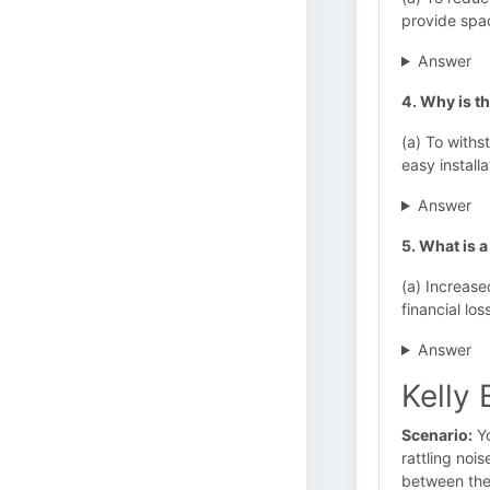
provide spac
Answer
4. Why is th
(a) To withst
easy install
Answer
5. What is a
(a) Increase
financial lo
Answer
Kelly 
Scenario:
Yo
rattling noi
between the 