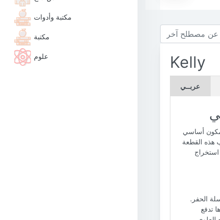
مكتبة وأدوات
مكتبة
علوم
Kelly
عربــي
ي
ل مكون أساسي
ب هذه القطعة
 استخراج
لة الحفر.
ا تدفع
 العلوي،