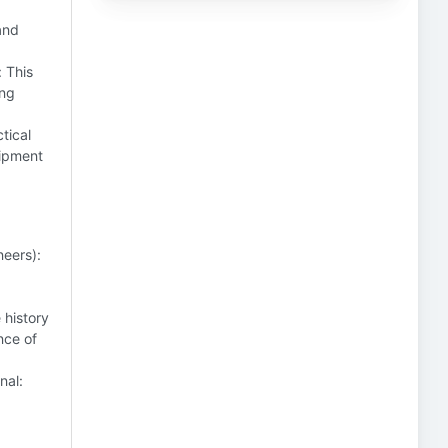
and
 This
ing
tical
uipment
neers):
 history
nce of
nal: