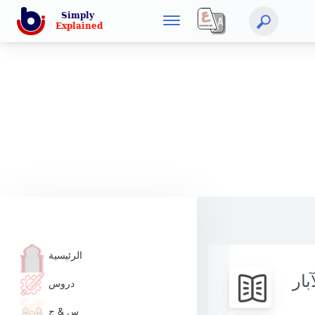
الرئيسية
بار
دروس
س & ج