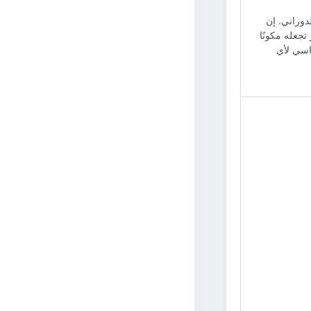
لدوراني. إن
تجعله مكونًا
اسي لأي