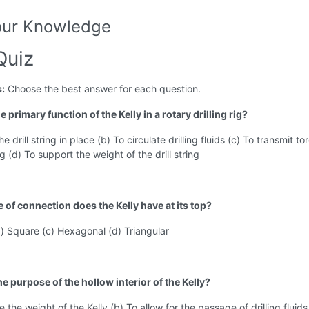
our Knowledge
Quiz
s:
Choose the best answer for each question.
he primary function of the Kelly in a rotary drilling rig?
he drill string in place (b) To circulate drilling fluids (c) To transmit to
ing (d) To support the weight of the drill string
 of connection does the Kelly have at its top?
) Square (c) Hexagonal (d) Triangular
he purpose of the hollow interior of the Kelly?
 the weight of the Kelly (b) To allow for the passage of drilling fluids