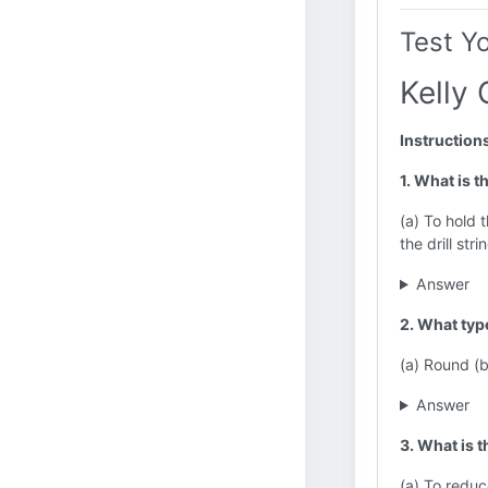
Test Y
Kelly 
Instruction
1. What is t
(a) To hold t
the drill str
Answer
2. What type
(a) Round (b
Answer
3. What is t
(a) To reduce