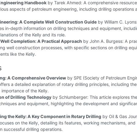
Engineering Handbook
by Tarek Ahmed: A comprehensive resource
ious aspects of petroleum engineering, including drilling operations 
gineering: A Complete Well Construction Guide
by William C. Lyons:
s in-depth information on drilling techniques and equipment, includ
anations of the Kelly and its role.
d Well Completion: A Practical Approach
by John A. Burgess: A prac
ng well construction processes, with specific sections on drilling eq
ts like the Kelly.
s
ling: A Comprehensive Overview
by SPE (Society of Petroleum Engi
offers a detailed explanation of rotary drilling principles, including the
 importance of the Kelly.
on of Drilling Technology
by Schlumberger: This article explores the
techniques and equipment, highlighting the development and significa
ng the Kelly: A Key Component in Rotary Drilling
by Oil & Gas Jour
 focuses on the Kelly, detailing its features, working mechanisms, and
n successful drilling operations.