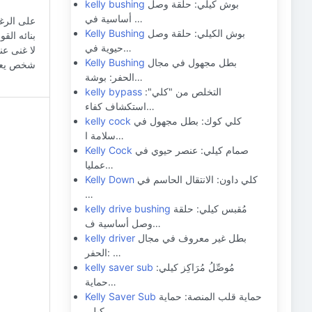
بوش كيلي: حلقة وصل
kelly bushing
أساسية في …
على الرغم
بوش الكيلي: حلقة وصل
Kelly Bushing
بنائه الق
حيوية في…
لا غنى عن
بطل مجهول في مجال
Kelly Bushing
شخص يعمل
الحفر: بوشة…
التخلص من "كلي":
kelly bypass
استكشاف كفاء…
كلي كوك: بطل مجهول في
kelly cock
سلامة ا…
صمام كيلي: عنصر حيوي في
Kelly Cock
عمليا…
كلي داون: الانتقال الحاسم في
Kelly Down
…
مُقبس كيلي: حلقة
kelly drive bushing
وصل أساسية ف…
بطل غير معروف في مجال
kelly driver
الحفر: …
مُوصِّلُ مُرَاكِز كيلي:
kelly saver sub
حماية…
حماية قلب المنصة: حماية
Kelly Saver Sub
كيلي …