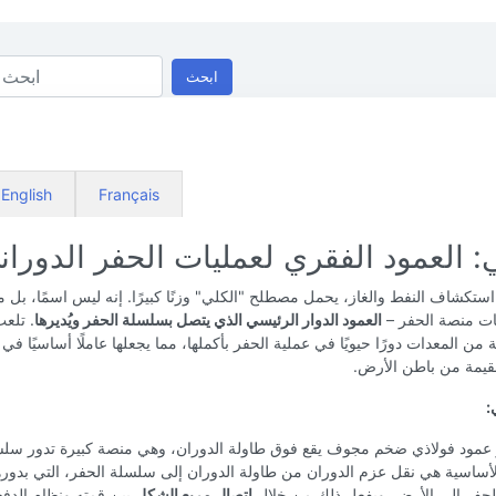
ابحث
English
Français
: العمود الفقري لعمليات الحفر الدوران
ستكشاف النفط والغاز، يحمل مصطلح "الكلي" وزنًا كبيرًا. إنه ليس اسمًا، ب
ت منصة الحفر –
العمود الدوار الرئيسي الذي يتصل بسلسلة الحفر ويُديرها
. تلع
 من المعدات دورًا حيويًا في عملية الحفر بأكملها، مما يجعلها عاملًا أساسيًا في
لقيمة من باطن الأرض.
:
 عمود فولاذي ضخم مجوف يقع فوق طاولة الدوران، وهي منصة كبيرة تدور سلس
أساسية هي نقل عزم الدوران من طاولة الدوران إلى سلسلة الحفر، التي بدوره
لحفر إلى الأرض. ويفعل ذلك من خلال
اتصال مربع الشكل
بين قمته ونظام الدفع