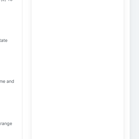
tate
time and
strange