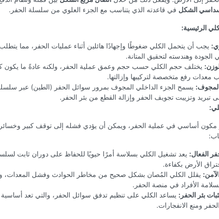
داسي الشكل
في قاعدته الذي يتناسب مع الجزء العلوي من سلسلة الحفر.
لي الرئيسية:
وي:
يجب أن يتحمل الكلي ضغوطًا وإجهادًا هائلين أثناء عمليات الحفر، مما يتطل
ي الجودة وهندسته لتحقيق المتانة.
وزن:
يختلف حجم الكلي حسب حجم وعمق عملية الحفر، ولكنه عادةً ما يكون كبيرًا
 معدات رفع متخصصة لتركيبها وإزالتها.
المجوف:
يسمح الجزء الداخلي المجوف بمرور سوائل الحفر (الطين) عبر سلسلة 
 تبريد وتزييت تجويف الحفر وإزالة القطع من بئر الحفر.
لي:
 مكون أساسي في عملية الحفر، ويمكن أن يؤدي فشله إلى توقف كبير وخسائر م
اب:
ر الفعال:
يعد تشغيل الكلي بسلاسة أمرًا حيويًا للحفاظ على دوران ثابت لسلسل
تراق الأرض بكفاءة.
لآمن:
يقلل الكلي المُصان بشكل صحيح من مخاطر الحوادث وفشل المعدات، وه
لامة الأفراد في منصة الحفر.
ات بئر الحفر:
يساعد الكلي على تنظيم تدفق سوائل الحفر، والتي تعد أساسية
الحفر ومنع الانفجارات.