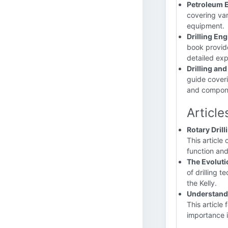
Petroleum 
covering var
equipment.
Drilling En
book provide
detailed expl
Drilling an
guide coveri
and componen
Article
Rotary Dril
This article 
function and
The Evoluti
of drilling 
the Kelly.
Understandi
This article
importance i