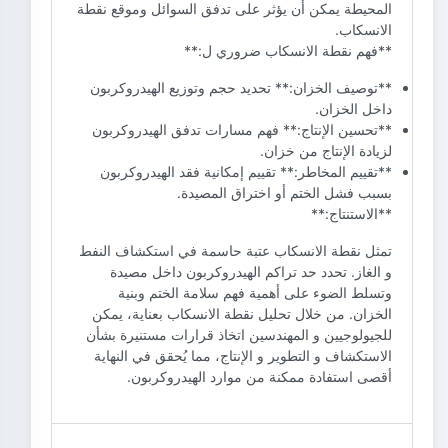
المحيطة يمكن أن يؤثر على تدفق السوائل وموقع نقطة
الانسكاب.
**فهم نقطة الانسكاب ضروري ل:**
**توصيف الخزان:** تحديد حجم وتوزيع الهيدروكربون
داخل الخزان.
**تحسين الإنتاج:** فهم مسارات تدفق الهيدروكربون
لزيادة الإنتاج من خزان.
**تقييم المخاطر:** تقييم إمكانية فقد الهيدروكربون
بسبب فشل الختم أو اختراق المصيدة.
**الاستنتاج:**
تمثل نقطة الانسكاب عتبة حاسمة في استكشاف النفط
و الغاز. تحدد حد تراكم الهيدروكربون داخل مصيدة
وتسلط الضوء على أهمية فهم سلامة الختم وبنية
الخزان. من خلال تحليل نقطة الانسكاب بعناية، يمكن
للجيولوجيين و المهندسين اتخاذ قرارات مستنيرة بشأن
الاستكشاف و التطوير و الإنتاج، مما يُحقق في النهاية
أقصى استفادة ممكنة من موارد الهيدروكربون.