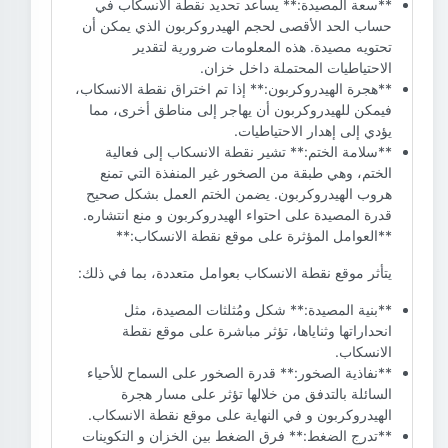
**سعة المصيدة:** يساعد تحديد نقطة الانسكاب في
حساب الحد الأقصى لحجم الهيدروكربون الذي يمكن أن
تحتويه مصيدة. هذه المعلومات ضرورية لتقدير
الاحتياطيات المحتملة داخل خزان.
**هجرة الهيدروكربون:** إذا تم اختراق نقطة الانسكاب،
فيمكن للهيدروكربون أن يهاجر إلى مناطق أخرى، مما
يؤدي إلى إهدار الاحتياطيات.
**سلامة الختم:** تشير نقطة الانسكاب إلى فعالية
الختم، وهي طبقة من الصخور غير المنفذة التي تمنع
هروب الهيدروكربون. يضمن الختم العمل بشكل صحيح
قدرة المصيدة على احتواء الهيدروكربون و منع انتشاره.
**العوامل المؤثرة على موقع نقطة الانسكاب:**
يتأثر موقع نقطة الانسكاب بعوامل متعددة، بما في ذلك:
**بنية المصيدة:** شكل ومُثلثات المصيدة، مثل
انحداراتها وثناياها، تؤثر مباشرة على موقع نقطة
الانسكاب.
**نفاذية الصخور:** قدرة الصخور على السماح للأحياء
السائلة بالتدفق من خلالها تؤثر على مسار هجرة
الهيدروكربون و في النهاية على موقع نقطة الانسكاب.
**تدرج الضغط:** فرق الضغط بين الخزان و التكوينات