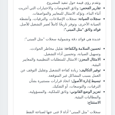
وتقدم رؤى قيمة حول تنفيذ المشروع.
تقارير الفحص:
وثائق الفحوصات والاختبارات التي أجريت
أثناء البناء، وتؤكد الامتثال للمعايير والمواصفات.
سجلات الصيانة:
سجلات الإصلاحات، والترقيات، وأنشطة
الصيانة الأخرى، وتوفر تاريخًا كاملاً لعمر التشغيل للأصل.
فوائد وثائق "مثل المبنى":
عديدة هي فوائد دقة وشمولية سجلات "مثل المبنى":
تحسين السلامة والكفاءة:
تقليل مخاطر الحوادث،
وتسهيل الصيانة، وتحسين أداء التشغيل.
الامتثال المعزز:
الامتثال للمتطلبات التنظيمية والمعايير
البيئية.
توفير التكاليف:
زيادة كفاءة التشغيل وتقليل التوقف عن
العمل بسبب المشاكل غير المتوقعة.
تبسيط إدارة الأصول:
اتخاذ قرارات مستنيرة بشأن
الترقيات، والتوسعات، أو التفكيك.
تعزيز الوضع القانوني:
وثائق للملكية، والمسؤولية،
والمطالبات البيئية.
الاستنتاج:
سجلات "مثل المبنى" أداة لا غنى عنها لصناعة النفط