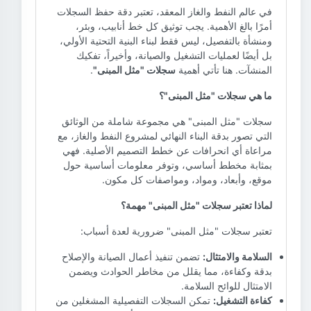
في عالم النفط والغاز المعقد، تعتبر دقة حفظ السجلات
أمرًا بالغ الأهمية. يجب توثيق كل خط أنابيب، وبئر،
ومنشأة بالتفصيل، ليس فقط لبناء البنية التحتية الأولي،
بل أيضًا لعمليات التشغيل والصيانة، وأخيراً، تفكيك
المنشآت. هنا تأتي أهمية
سجلات "مثل المبنى"
.
ما هي سجلات "مثل المبنى"؟
سجلات "مثل المبنى" هي مجموعة شاملة من الوثائق
التي تصور بدقة البناء النهائي لمشروع النفط والغاز، مع
مراعاة أي انحرافات عن خطط التصميم الأصلية. فهي
بمثابة مخطط أساسي، وتوفر معلومات أساسية حول
موقع، وأبعاد، ومواد، ومواصفات كل مكون.
لماذا تعتبر سجلات "مثل المبنى" مهمة؟
تعتبر سجلات "مثل المبنى" ضرورية لعدة أسباب:
السلامة والامتثال:
تضمن تنفيذ أعمال الصيانة والإصلاح
بدقة وكفاءة، مما يقلل من مخاطر الحوادث ويضمن
الامتثال للوائح السلامة.
كفاءة التشغيل:
تمكن السجلات التفصيلية المشغلين من