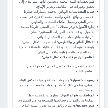
فهم تعقيدات البنية التحتية وتحسين أدائها، مما يؤدي إلى
تحقيق وفورات في التكاليف وتعزيز الإنتاج.
حماية البيئة:
تساعد الوثائق الدقيقة لمسارات خطوط
الأنابيب، ومواقع الآبار، والبنية التحتية الأخرى في تقليل
التأثير البيئي وتسهيل تفكيك المنشآت والتطهير.
إدارة الأصول:
توفر سجلات "مثل المبنى" تاريخًا مفصلاً
للأصول، ودعمًا لاتخاذ القرارات المستنيرة بشأن
الترقيات، والتوسعات، أو الاستبدال النهائي.
الامتثال القانوني والتنظيمي:
تُعد سجلات "مثل المبنى"
وثيقة قانونية أساسية، ودعمًا للمطالبات المتعلقة بملكية
البنية التحتية، والمسؤولية، والامتثال البيئي.
العناصر الرئيسية لسجلات "مثل المبنى":
عادةً ما تشمل سجلات "مثل المبنى" مجموعة من
العناصر التالية:
رسومات تفصيلية:
رسومات محدثة ودقيقة تعكس البناء
الفعلي، بما في ذلك الأبعاد، والمواد، والمعدات المحددة
المستخدمة.
المواصفات وقوائم المواد:
معلومات تفصيلية حول
المكونات، والمواد، وخصائصها المستخدمة في المشروع.
صور وفيديوهات البناء:
وثائق مرئية تصور عملية البناء،