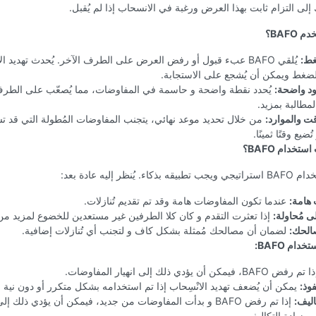
 إلى التزام ثابت بهذا العرض ورغبة في الانسحاب إذا لم يُقبل.
 BAFO؟
غط:
يُلقي BAFO عبء قبول أو رفض العرض على الطرف الآخر. يُحدث تهديد ال
لضغط ويمكن أن يُشجع على الاستجابة.
ود واضحة:
يُحدد نقطة واضحة و حاسمة في المفاوضات، مما يُصعّب على الطرف
مطالبة بمزيد.
قت والموارد:
من خلال تحديد موعد نهائي، يتجنب المفاوضات المُطولة التي قد 
ُضيع وقتًا ثمينًا.
تخدام BAFO؟
كاء. يُنظر إليه عادة بعد:
هامة:
عندما تكون المفاوضات هامة وقد تم تقديم تُنازلات.
ى مُحاولة:
إذا تعثرت التقدم و كان كلا الطرفين غير مستعدين للخضوع لمزيد من ا
الحك:
لضمان أن مصالحك مُمثلة بشكل كاف و لتجنب أي تُنازلات إضافية.
ام BAFO:
 رفض BAFO، فيمكن أن يؤدي ذلك إلى انهيار المفاوضات.
فوذ:
يمكن أن يُضعف تهديد الانْسِحاب إذا تم استخدامه بشكل متكرر أو دون نية ح
اليف:
إذا تم رفض BAFO و بدأت المفاوضات من جديد، فيمكن أن يؤدي ذلك 
و زيادة التكاليف.