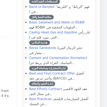
المصطلحات الفنية العامة
فهم "الرباط" و "المُربط"
Band or Banded
في ا…
معالجة النفط والغاز
Basic Sediment and Water or BS&W
فهم BS&W: الملوثات المخفية في…
غاز رأس
Casing Head Gas and Gasoline
البئر: مورد قيّم في إ…
هندسة المكامن
حجر الرمال البيريا:
Berea Sandstone
معيار في …
Cement and Cementation (formation)
التماسك: الغراء الذي يربط خزا…
إدارة المشتريات وسلسلة التوريد
أفضل
Best and Final Contract Offer
وأخير عرض عقد (BAFCO) في…
إدارة العقود والنطاق
عقد الجهد الأقصى
Best Efforts Contract
r from
في مجال النف…
f it's
أفضل الممارسات للكشف
Best Practices
عن المشك…