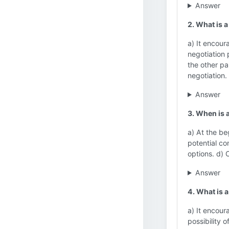
Answer
2. What is 
a) It encour
negotiation 
the other pa
negotiation.
Answer
3. When is 
a) At the be
potential co
options. d) O
Answer
4. What is 
a) It encour
possibility 