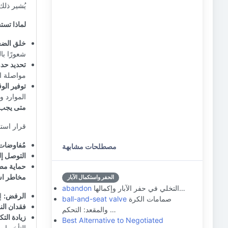
يُشير ذلك
لماذا تستخدم
خلق الض
شعورًا با
تحديد حد
مواصلة ال
توفير الو
الموارد و ت
متى يجب اس
قرار استخدام BAFO استراتيجي ويجب تطبيقه بذ
مُفاوضات 
مصطلحات مشابهة
التوصل إل
حماية مص
مخاطر استخد
الحفر واستكمال الآبار
التخلي في حفر الآبار وإكمالها…
abandon
الرفض:
إذا تم
صمامات الكرة
ball-and-seat valve
فقدان الن
والمقعد: التحكم …
زيادة التك
Best Alternative to Negotiated
التأخيرات 