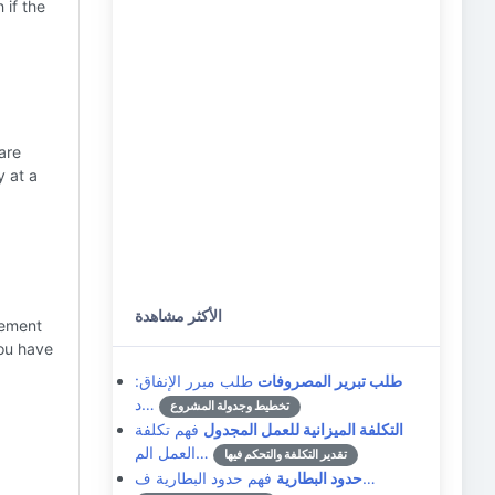
 if the
are
y at a
الأكثر مشاهدة
eement
you have
طلب تبرير المصروفات
طلب مبرر الإنفاق:
د…
تخطيط وجدولة المشروع
التكلفة الميزانية للعمل المجدول
فهم تكلفة
العمل الم…
تقدير التكلفة والتحكم فيها
فهم حدود البطارية ف…
حدود البطارية