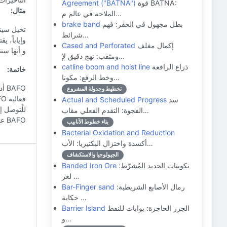
قوة BATNA:
Agreement ("BATNA")
مثال:
الملاحة في عالم م…
بطل مجهول في الحفر: فهم
brake band
تخيل سينا
شرائط…
إكمال مغلف
Cased and Perforated
و أنها ست
ومثقب: نهج دقيق لإ…
ذراع الرافعة
catline boom and hoist line
خاتمة:
وخط الرفع: مكونا…
AFO
تخطيط وجدولة المشروع
سد
Actual and Scheduled Progress
للْتوصل إ
الفجوة: التقدم الفعلي مقاب…
BAFO على ظروف المفاوضات المحددة ورغبة الطرفين في مُخاطرة انهيار الصفقة.
بناء خطوط الأنابيب
Bacterial Oxidation and Reduction
أكسدة واختزال البكتيريا: الأب…
الجيولوجيا والاستكشاف
تكوينات الحديد المُشرّط:
Banded Iron Ore
لغز …
رمال الأصابع الشريطية:
Bar-Finger sand
حكاية …
الجزر الحاجزة: بوابات للنفط
Barrier Island
و…