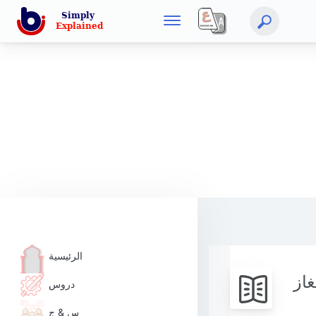
الرئيسية
غاز
دروس
س & ج