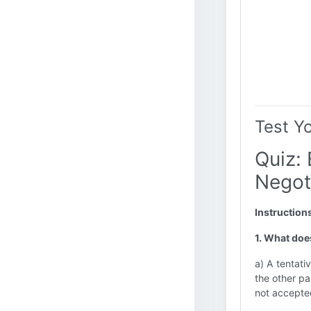
Test Y
Quiz: 
Negot
Instruction
1. What does
a) A tentati
the other pa
not accepted