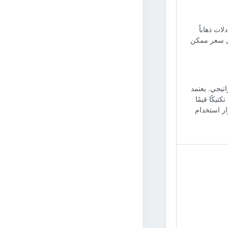
ات ذهاباً
B، مُؤكدة أن هذا هو أفضل سعر ممكن
اتيجي. يعتمد
كتيكًا قيمًا
ار استخدام