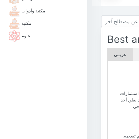
مكتبة وأدوات
مكتبة
علوم
Best a
عربــي
استثمارات
 يعلن أحد
مة في
 تقديمه.