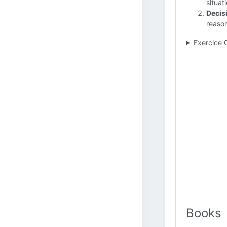
situat
Decis
reason
Exercice 
Books