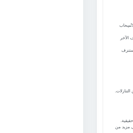
انْسِحاب
 الآخر
تستنزف
لتنازلات.
قيقية.
إلى مزيد من