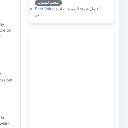
التدقيق المطلوب
أفضل قيمة: الصيغة الفائزة
Best Value
لعم…
thy
ure on
e
d
ossible
the
 which