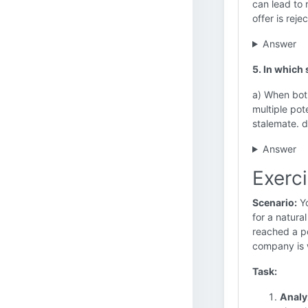
can lead to 
offer is reje
Answer
5. In which
a) When bot
multiple pot
stalemate. d
Answer
Exerc
Scenario:
Yo
for a natura
reached a po
company is w
Task:
Analy