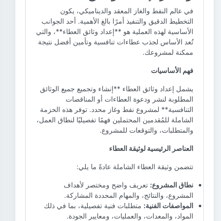
في عالم النفط والغاز المعقد والديناميكي، يكون
التخطيط الدقيق والتنفيذ أمرًا بالغ الأهمية. أحد الجوانب
الأساسية لهذه العملية هو **إعداد وثائق العطاء**، والتي
تُعد الأساس لجذب عطاءات تنافسية وتأمين أفضل نتيجة
ممكنة لمشروعك.
فهم الأساسيات
يشمل إعداد وثائق العطاء **إنشاء وتجميع جميع الوثائق
المطلوبة لنشر ودعوة العطاءات أو المناقصات
التنافسية** لمشروع نفط وغاز محدد. توفر هذه الحزمة
الشاملة للمُقدمين المحتملين فهمًا تفصيليًا لنطاق العمل،
والمتطلبات، والتوقعات للمشروع.
العناصر الرئيسية لوثيقة العطاء
تتضمن وثيقة العطاء الشاملة عادةً ما يلي:
نطاق المشروع:
تعريف واضح ومختصر لأهداف
المشروع، والنتائج، والمهام المحددة المشاركة.
المواصفات الفنية:
متطلبات فنية تفصيلية، بما في ذلك
المواد، والمعدات، والعمليات، ومعايير الجودة.