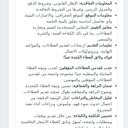
المعلومات التعاقدية:
الإطار القانوني، وشروط الدفع،
والجدول الزمني، وغيرها من الشروط التعاقدية.
معلومات الموقع:
الموقع الجغرافي، والاعتبارات البيئية،
وأي تفاصيل أساسية تتعلق بالبنية التحتية.
معايير التقييم:
المعايير المستخدمة لتقييم ومقارنة
العطاءات، بما في ذلك الكفاءة الفنية، والخبرة،
والتسعير.
تعليمات التقديم:
إرشادات لتقديم العطاءات، والمواعيد
النهائية، وبروتوكولات الاتصال.
فوائد وثائق العطاء المُعدة جيدًا
جذب مُقدمي العطاءات المؤهلين:
تُجذب وثيقة العطاء
الشاملة والمنظمة جيدًا مجموعة واسعة من مُقدمي
العطاءات المؤهلين والمهتمين.
ضمان النزاهة والشفافية:
تضمن وثيقة العطاء المُحددة
بوضوح النزاهة والشفافية طوال عملية تقديم العطاءات.
تقليل المخاطر والنزاعات:
تُقلل الوثيقة الدقيقة من
احتمال حدوث سوء فهم، وغُموض، ونزاعات أثناء تنفيذ
المشروع.
تحسين التكلفة والكفاءة:
من خلال تقديم توقعات
ومتطلبات واضحة، تُسهل وثائق العطاء الأسعار التنافسية
وإدارة المشروع بكفاءة.