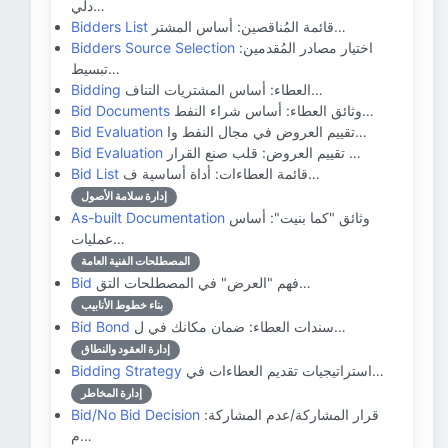
دلي…
قائمة المُناقصين: أساس المشتر…
Bidders List
اختيار مصادر المُقدمين:
Bidders Source Selection
تبسيط…
العطاء: أساس المشتريات التناف…
Bidding
وثائق العطاء: أساس شراء النفط…
Bid Documents
تقييم العروض في مجال النفط وا…
Bid Evaluation
تقييم العروض: قلب صنع القرار …
Bid Evaluation
قائمة العطاءات: أداة أساسية ف…
Bid List
إدارة سلامة الأصول
وثائق "كما بنيت": أساس
As-built Documentation
عمليات…
المصطلحات الفنية العامة
فهم "العرض" في المصطلحات التق…
Bid
بناء خطوط الأنابيب
سندات العطاء: ضمان مكانك في ل…
Bid Bond
إدارة العقود والنطاق
استراتيجيات تقديم العطاءات في…
Bidding Strategy
إدارة المخاطر
قرار المشاركة/عدم المشاركة:
Bid/No Bid Decision
م…