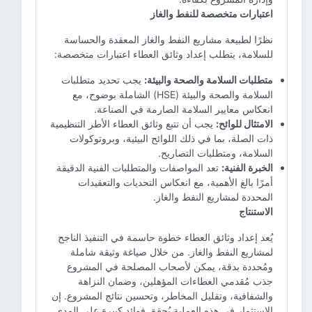
اعتبارات متخصصة للنفط والغاز
نظرًا لطبيعة مشاريع النفط والغاز المعقدة والحساسة
للسلامة، يتطلب إعداد وثائق العطاء اعتبارات متخصصة:
متطلبات السلامة والصحة والبيئة:
يجب تحديد متطلبات
السلامة والصحة والبيئة (HSE) الشاملة بوضوح، مع
انعكاس معايير السلامة الصارمة في الصناعة.
الامتثال للوائح:
يجب أن تتبع وثائق العطاء الأطر التنظيمية
ذات الصلة، بما في ذلك اللوائح البيئية، وبروتوكولات
السلامة، ومتطلبات التصاريح.
الخبرة الفنية:
تعد المواصفات والمتطلبات الفنية الدقيقة
أمرًا بالغ الأهمية، مع انعكاس التحديات والتعقيدات
المحددة لمشاريع النفط والغاز.
الاستنتاج
يُعد إعداد وثائق العطاء خطوة حاسمة في التنفيذ الناجح
لمشاريع النفط والغاز. من خلال صياغة وثيقة شاملة
ومُحددة بدقة، يمكن لأصحاب المصلحة في المشروع
جذب مُقدمي العطاءات المؤهلين، وضمان النزاهة
والشفافية، وتقليل المخاطر، وتحسين نتائج المشروع. إن
الاستثمار في هذه العملية يُحقق فوائد كبيرة على المدى