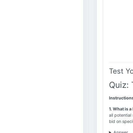
Test Y
Quiz: 
Instruction
1. What is a
all potential
bid on speci
Answer