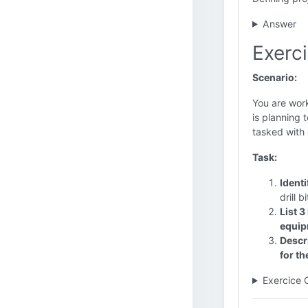
Answer
Exerci
Scenario:
You are wor
is planning 
tasked with c
Task:
Identi
drill b
List 3
equip
Descr
for th
Exercice 