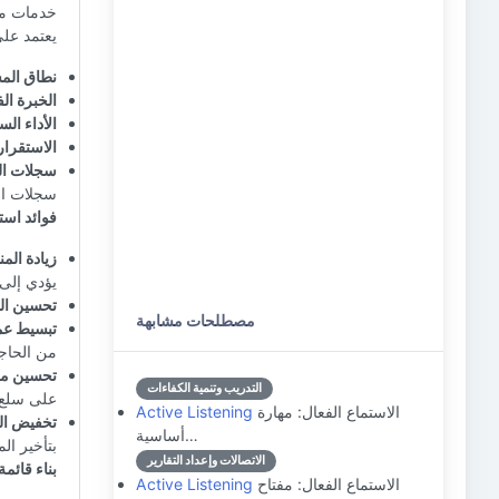
خدمات محد
يعتمد على
نطاق الم
الخبرة الف
الأداء الس
الاستقرار
سجلات ال
سجلات السل
فوائد است
زيادة الم
يؤدي إلى
تحسين ال
مصطلحات مشابهة
تبسيط عمل
من الحاجة
تحسين مرا
التدريب وتنمية الكفاءات
على سلع 
الاستماع الفعال: مهارة
Active Listening
تخفيض ال
أساسية…
بتأخير ال
الاتصالات وإعداد التقارير
بناء قائم
الاستماع الفعال: مفتاح
Active Listening