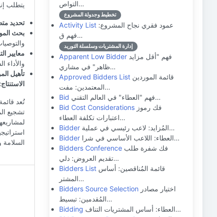
التواص…
يتطلب إنش
تخطيط وجدولة المشروع
تحديد مت
عمود فقري نجاح المشروع:
Activity List
بحث المو
فهم ق…
والتوصيات
إدارة المشتريات وسلسلة التوريد
معايير الت
فهم "أقل مزايد
Apparent Low Bidder
والأداء ال
ظاهر" في مشاري…
تأهيل الم
قائمة الموردين
Approved Bidders List
الاستنتاج:
المعتمدين: مفت…
فهم "العطاء" في العالم التقني…
Bid
تُعد قائم
فك رموز
Bid Cost Considerations
تشجيع ال
اعتبارات تكلفة العطاء…
لمشاريعها
المُزايد: لاعب رئيسي في عملية…
Bidder
استراتيجي
العطاء: اللاعب الأساسي في شرا…
Bidder
السلامة و
فك شفرة طلب
Bidders Conference
تقديم العروض: دلي…
قائمة المُناقصين: أساس
Bidders List
المشتر…
اختيار مصادر
Bidders Source Selection
المُقدمين: تبسيط…
العطاء: أساس المشتريات التناف…
Bidding