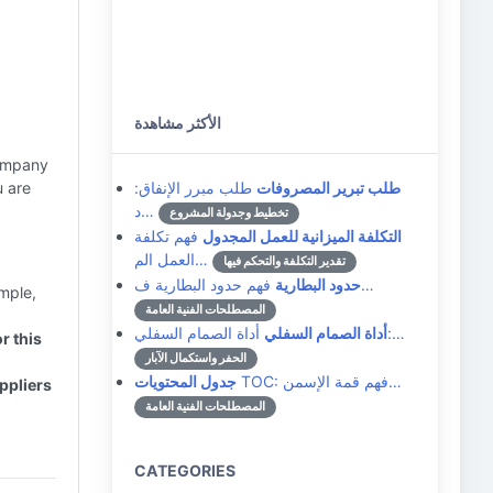
الأكثر مشاهدة
company
طلب تبرير المصروفات
طلب مبرر الإنفاق:
u are
د…
تخطيط وجدولة المشروع
التكلفة الميزانية للعمل المجدول
فهم تكلفة
العمل الم…
تقدير التكلفة والتحكم فيها
فهم حدود البطارية ف…
حدود البطارية
mple,
المصطلحات الفنية العامة
أداة الصمام السفلي:…
أداة الصمام السفلي
r this
الحفر واستكمال الآبار
TOC: فهم قمة الإسمن…
جدول المحتويات
ppliers
المصطلحات الفنية العامة
CATEGORIES