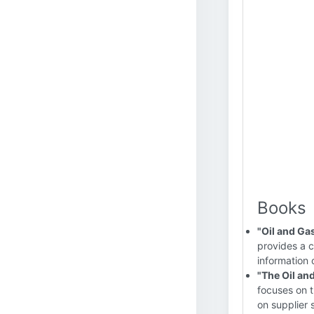
Books
"Oil and Ga
provides a c
information 
"The Oil an
focuses on t
on supplier 