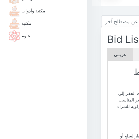
مكتبة وأدوات
مكتبة
علوم
Bid Lis
عربــي
ط
ت الحفر إلى
عر المناسب
اوية للشراء
ار لسلع أو