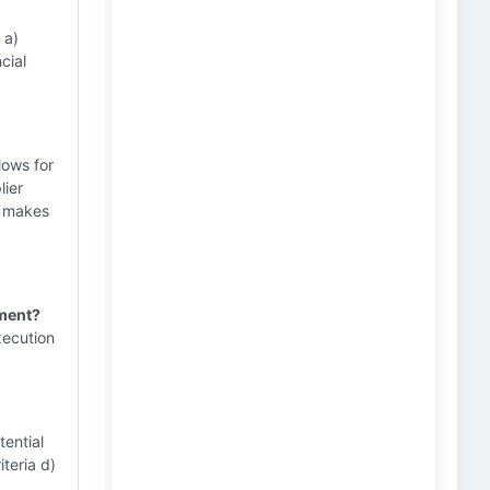
a)
cial
llows for
lier
It makes
ement?
xecution
ential
iteria d)