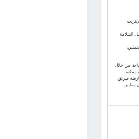
إنترنت
جل السلامة
تملين.
اءة. من خلال
 ممكنة
 خارطة طريق
 معايير