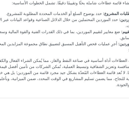
اء قائمة عطاءات شاملة بحثًا وتقييمًا دقيقًا. تشمل الخطوات الأساسية:
طلبات المشروع:
حدد بوضوح السلع أو الخدمات المحددة المطلوبة للمشروع.
ردين:
حدد الموردين المحتملين من خلال الدلائل الصناعية وقواعد البيانات عبر ال
.
قييم:
ضع معايير لتقييم الموردين، بما في ذلك القدرات الفنية والقوة المالية وس
سابق.
وردين:
أجرِ عمليات فحص التأهيل المسبق لتضييق نطاق مجموعة المزايدين المح
ة العطاءات أداة أساسية في صناعة النفط والغاز، مما يُمكن الشراء الفعال والكف
منافسة وتعزيز الشفافية وتبسيط العملية، تُمكن الشركات من تأمين أفضل قيمة
. لا تُعد قائمة العطاءات المُعدّة بشكل جيد مجرد قائمة من الموردين؛ بل هي
ة للنجاح، مما يضمن تسليم المشاريع في الوقت المحدد، ضمن الميزانية، وبأعلى
الجودة.