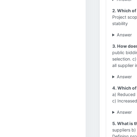
2. Which of
Project scop
stability
Answer
3. How does
public biddi
selection. c)
all supplier 
Answer
4. Which of 
a) Reduced n
c) Increase
Answer
5. What is t
suppliers b)
Defining pro