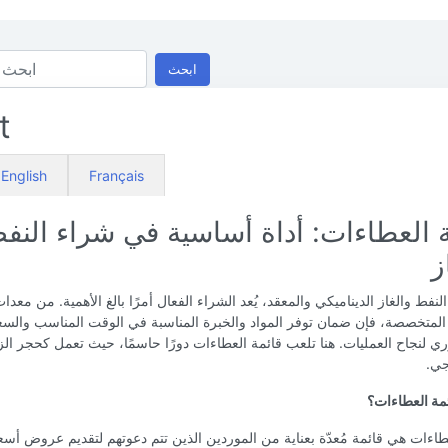
ابحث
t
English
Français
 العطاءات: أداة أساسية في شراء النف
ز
لنفط والغاز الديناميكي والمعقد، يُعد الشراء الفعال أمرًا بالغ الأهمية. من معدا
المتخصصة، فإن ضمان توفر المواد والخبرة المناسبة في الوقت المناسب والس
 لنجاح العمليات. هنا تلعب قائمة العطاءات دورًا حاسمًا، حيث تعمل كحجر الز
جي.
مة العطاءات؟
طاءات هي قائمة مُعدّة بعناية من الموردين الذين تتم دعوتهم لتقديم عروض أسع