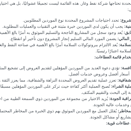
دة تحتاجها شركة نفط وغاز. هذه القائمة ليست تجميعًا عشوائيًا، بل هي اختيا
:
شروع:
تحدد احتياجات المشروع المحددة نوع الموردين المطلوبين.
نية:
يجب أن يكون لدى الموردين خبرة مثبتة في التقنيات والعمليات المطلوبة.
ابق:
يُعد وجود سجل من المشاريع الناجحة والتسليم الموثوق به أمرًا بالغ الأهمية
 المالي:
يضمن المورد المالي السليم إنجاز المشروع دون تأخير أو انقطاع.
سلامة:
يُعد الالتزام ببروتوكولات السلامة أمرًا بالغ الأهمية في صناعة النفط وال
امة اعتبارًا رئيسيًا.
خدام قائمة العطاءات:
نافسة:
تؤدي دعوة العديد من الموردين المؤهلين لتقديم العروض إلى تشجيع المن
 أسعار أفضل وعروض خدمات أفضل.
شفافية:
تعزز عملية تقديم العروض المحددة النزاهة والشفافية، مما يعزز الثقة و
ية الشراء:
تُصبح العملية أكثر كفاءة حيث تركز على الموردين المؤهلين مسبقًا،
 إلى البحث والتقييم المكثف.
قبة الجودة:
يُزيد الاختيار من مجموعة من الموردين ذوي السمعة الطيبة من ا
وخدمات عالية الجودة.
مخاطر:
يُقلل العمل مع الموردين الموثوق بهم ذوي الخبرة من المخاطر المحتمل
مشاريع أو مشاكل الجودة.
ة عطاءات قوية: