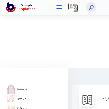
الرئيسية
يد
دروس
س & ج