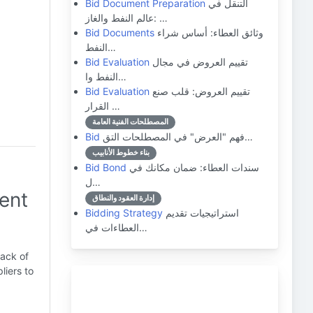
التنقل في
Bid Document Preparation
عالم النفط والغاز: …
وثائق العطاء: أساس شراء
Bid Documents
النفط…
تقييم العروض في مجال
Bid Evaluation
النفط وا…
تقييم العروض: قلب صنع
Bid Evaluation
القرار …
المصطلحات الفنية العامة
فهم "العرض" في المصطلحات التق…
Bid
بناء خطوط الأنابيب
سندات العطاء: ضمان مكانك في
Bid Bond
ل…
ment
إدارة العقود والنطاق
استراتيجيات تقديم
Bidding Strategy
العطاءات في…
rack of
liers to